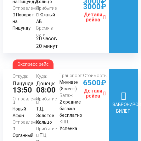
3000₽
на Пицунду)
Кольцо
3000₽
Отправление:
Прибытие:
Детали
Поворот
Южный
рейса
на
АВ
Пицунду
Время в
пути:
20 часов
20 минут
Экспресс рейс
Транспорт:
Стоимость:
Откуда:
Куда:
6500₽
Минивэн
Пицунда
Донецк
13:50
08:00
(8 мест)
Детали
Багаж:
рейса
Отправление:
Прибытие:
2 средние
ЗАБРОНИРО
багажа
Новый
Т.Ц.
БИЛЕТ
бесплатно
Афон
Золотое
КПП:
Отправление:
Кольцо
Успенка
Прибытие:
Органный
Т.Ц.