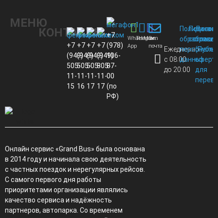
МЕНЮ
Политика
Пользов
Догов
КОНТАКТЫ
+7
Whats
Telegram
Max
Эл.
обработки
соглаше
присо
+7
+7
+7
+7
(978)
App
почта
Ежедневно
персональ
(Публи
(949)
(949)
(949)
(949)
106-
с 08:00
данных
оферт
505-
505-
505-
805-
87-
до 20:00
для
11-
11-
11-
11-
00
перево
15
16
17
17
(по
РФ)
Онлайн сервис «Grand Bus» была основана
в 2014 году и начинала свою деятельность
с частных поездок и нерегулярных рейсов.
С самого первого дня работы
приоритетами организации являлись
качество сервиса и надёжность
партнеров, автопарка. Со временем