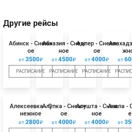
Другие рейсы
Абинск - Снежн
Абхазия - Снеж
Адлер - Снежн
Алахадз
ое
ное
ое
жн
3500
4500
4000
60
от
₽
от
₽
от
₽
от
РАСПИСАНИЕ
РАСПИСАНИЕ
РАСПИСАНИЕ
РАСПИ
Алексеевка - С
Алупка - Снежн
Алушта - Снеж
Анапа -
нежное
ое
ное
е
2800
4000
4000
35
от
₽
от
₽
от
₽
от