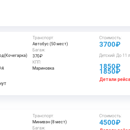
Транспорт:
Стоимость:
3700₽
Автобус (50 мест)
Багаж:
од(Кочегарка)
Детский: До 11 
370₽
КПП:
1850₽
од
Мариновка
1850₽
Детали рейс
нут
Транспорт:
Стоимость:
4500₽
Минивэн (8 мест)
Багаж: