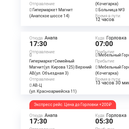
Отправление:
(Кочегарка)
Гипермаркет Магнит
Больница №3
(Анапское шоссе 14)
Время в пути:
12 часов
Анапа
Горловка
Откуда:
Куда:
17:30
07:00
Отправление:
Прибытие:
Мебельный Гор
ГипермаркетСемейный
Прибытие:
Магнит(ул. Кирова 125) Верхний
Мебельный Гор
АВ(ул. Объездная 3)
(Кочегарка)
Отправление:
Время в пути:
13 часов 30 ми
АВ-Ц
(ул. Красноармейска 11)
Экспресс рейс. Цена до Горловки +200₽
Анапа
Горловка
Откуда:
Куда:
17:30
05:30