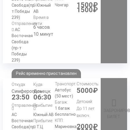
1500₽
Чонгар
Свобода(пр-
Южный
1500₽
т Победы
АВ
239)
Время в
Отправление:
пути:
6 часов
АС
10 минут
Восточная
Свобода
(пр-т
Победы
239)
Рейс временно приостановлен
Транспорт:
Стоимость:
Откуда:
Куда:
5000₽
Автобус
Симферополь
Донецк
23:50
06:30
(50 мест)
Детский:
Багаж:
Отправление:
Прибытие:
1 багаж
До 11 лет
ЗАБРОНИРО
бесплатно
АС
Южный АВ
включ.
БИЛЕТ
КПП:
Восточная
Прибытие:
2000₽
Мариновка
Свобода(пр-
Т.Ц.