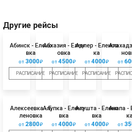
Другие рейсы
Абинск - Елено
Абхазия - Елен
Адлер - Еленов
Алахадз
вка
овка
ка
нов
3000
4500
4000
60
от
₽
от
₽
от
₽
от
РАСПИСАНИЕ
РАСПИСАНИЕ
РАСПИСАНИЕ
РАСПИ
Алексеевка - Е
Алупка - Елено
Алушта - Елено
Анапа -
леновка
вка
вка
к
2800
4000
4000
35
от
₽
от
₽
от
₽
от