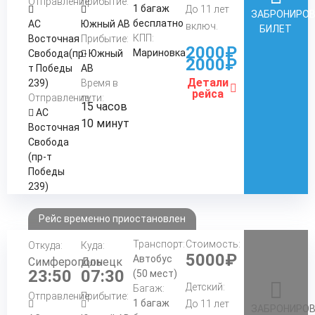
Отправление:
Прибытие:
1 багаж
До 11 лет
ЗАБРОНИРО
бесплатно
АС
Южный АВ
включ.
БИЛЕТ
КПП:
Восточная
Прибытие:
2000₽
Мариновка
Свобода(пр-
Южный
2000₽
т Победы
АВ
Детали
239)
Время в
рейса
Отправление:
пути:
15 часов
АС
10 минут
Восточная
Свобода
(пр-т
Победы
239)
Рейс временно приостановлен
Транспорт:
Стоимость:
Откуда:
Куда:
5000₽
Автобус
Симферополь
Донецк
23:50
07:30
(50 мест)
Детский:
Багаж:
Отправление:
Прибытие:
1 багаж
До 11 лет
ЗАБРОНИРО