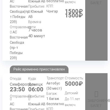
бесплатно
АС
Южный АВ
включ.
БИЛЕТ
КПП:
Восточная
Прибытие:
1500₽
Чонгар
Свобода(пр-
Южный
1500₽
т Победы
АВ
239)
Время в
Отправление:
пути:
7 часов
АС
40 минут
Восточная
Свобода
(пр-т
Победы
239)
Рейс временно приостановлен
Транспорт:
Стоимость:
Откуда:
Куда:
5000₽
Автобус
Симферополь
Донецк
23:50
06:00
(50 мест)
Детский:
Багаж:
Отправление:
Прибытие:
1 багаж
До 11 лет
ЗАБРОНИРО
бесплатно
АС
Южный АВ
включ.
БИЛЕТ
КПП:
Восточная
Прибытие: