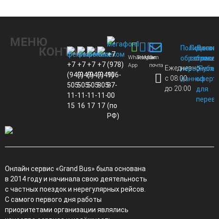
МЕНЮ
Политика
Пользов
Догов
КОНТАКТЫ
+7
Whats
Telegram
Max
Эл.
обработки
соглаше
присо
+7
+7
+7
+7
(978)
App
почта
Ежедневно
персональ
(Публи
(949)
(949)
(949)
(949)
106-
с 08:00
данных
оферт
505-
505-
505-
805-
87-
до 20:00
для
11-
11-
11-
11-
00
перево
15
16
17
17
(по
РФ)
Онлайн сервис «Grand Bus» была основана
в 2014 году и начинала свою деятельность
с частных поездок и нерегулярных рейсов.
С самого первого дня работы
приоритетами организации являлись