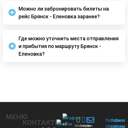
Можно ли забронировать билеты на
рейс Брянск - Еленовка заранее?
Где можно уточнить места отправления
и прибытия по маршруту Брянск -
Еленовка?
МЕНЮ
Политика
Пользов
Догов
КОНТАКТЫ
+7
Whats
Telegram
Max
Эл.
обработки
соглаше
присое