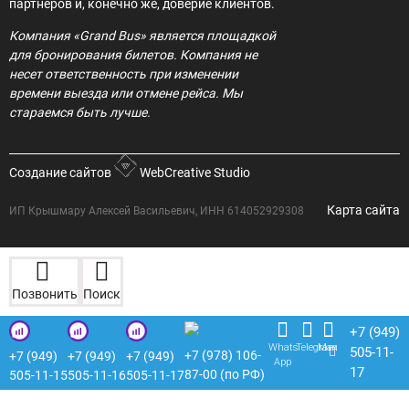
партнёров и, конечно же, доверие клиентов.
Компания «Grand Bus» является площадкой
для бронирования билетов. Компания не
несет ответственность при изменении
времени выезда или отмене рейса. Мы
стараемся быть лучше.
Создание сайтов
WebCreative Studio
Карта сайта
ИП Крышмару Алексей Васильевич, ИНН 614052929308
Позвонить
Поиск
+7 (949)
Whats
Telegram
Max
505-11-
+7 (978) 106-
+7 (949)
+7 (949)
+7 (949)
App
17
87-00 (по РФ)
505-11-15
505-11-16
505-11-17