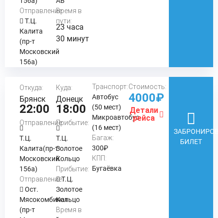
156а)
АВ
Отправление:
Время в
Т.Ц.
пути:
23 часа
Калита
30 минут
(пр-т
Московский
156а)
Транспорт:
Стоимость:
Откуда:
Куда:
4000₽
Автобус
Брянск
Донецк
22:00
18:00
(50 мест)
Детали
Микроавтобус
рейса
Отправление:
Прибытие:
(16 мест)
ЗАБРОНИРОВ
Багаж:
Т.Ц.
Т.Ц.
БИЛЕТ
300₽
Калита(пр-т
Золотое
КПП:
Московский
Кольцо
Бугаёвка
156а)
Прибытие:
Отправление:
Т.Ц.
Ост.
Золотое
Мясокомбинат
Кольцо
(пр-т
Время в