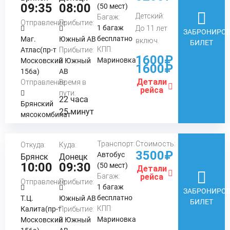
09:35
08:00
(50 мест)
Детский:
Багаж:
Отправление:
Прибытие:
1 багаж
До 11 лет
ЗАБРОНИРОВ
бесплатно
Маг.
Южный АВ
включ.
БИЛЕТ
КПП:
Атлас(пр-т
Прибытие:
1600₽
Мариновка
Московский
Южный
1600₽
156а)
АВ
Детали
Отправление:
Время в
рейса
пути:
22 часа
Брянский
25 минут
мясокомбинат
Транспорт:
Стоимость:
Откуда:
Куда:
3500₽
Автобус
Брянск
Донецк
10:00
09:30
(50 мест)
Детали
Багаж:
рейса
Отправление:
Прибытие:
1 багаж
ЗАБРОНИРОВ
бесплатно
Т.Ц.
Южный АВ
БИЛЕТ
КПП:
Калита(пр-т
Прибытие:
Мариновка
Московский
Южный