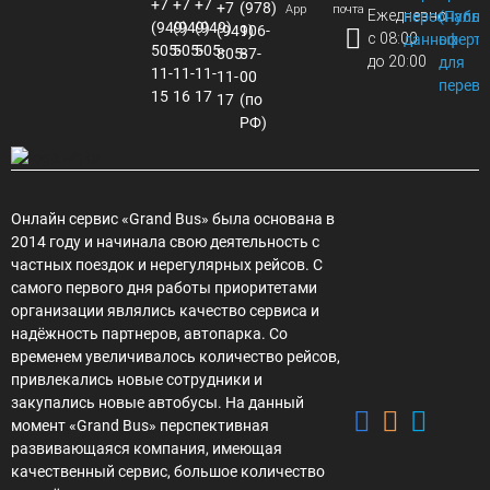
+7
+7
+7
+7
(978)
App
почта
Ежедневно
персональ
(Публи
(949)
(949)
(949)
(949)
106-
с 08:00
данных
оферта
505-
505-
505-
805-
87-
до 20:00
для
11-
11-
11-
11-
00
перево
15
16
17
17
(по
РФ)
Онлайн сервис «Grand Bus» была основана в
2014 году и начинала свою деятельность с
частных поездок и нерегулярных рейсов. С
самого первого дня работы приоритетами
организации являлись качество сервиса и
надёжность партнеров, автопарка. Со
временем увеличивалось количество рейсов,
привлекались новые сотрудники и
закупались новые автобусы. На данный
момент «Grand Bus» перспективная
развивающаяся компания, имеющая
качественный сервис, большое количество