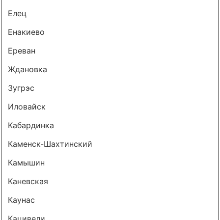
Елец
Енакиево
Ереван
Ждановка
Зугрэс
Иловайск
Кабардинка
Каменск-Шахтинский
Камышин
Каневская
Каунас
Кацивели