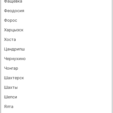
Фащевка
Феодосия
Форос
Харцызск
Хоста
Цандрипш
Чернухино
Чонгар
Шахтерск
Шахты
Шепси
Ялта