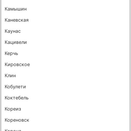
Камышин
Каневская
Каунас
Кацивели
Керчь
Кировское
Клин
Кобулети
Коктебель
Кореиз
Кореновск
Короча