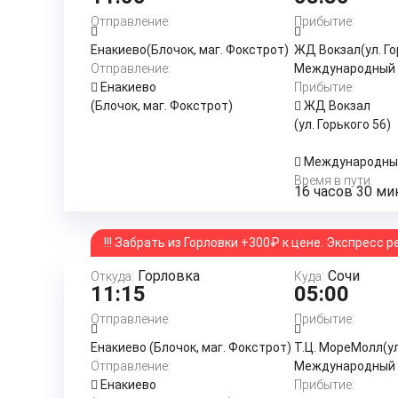
Отправление:
Прибытие:
Енакиево(Блочок, маг. Фокстрот)
ЖД Вокзал(ул. Го
Отправление:
Международный 
Енакиево
Прибытие:
(Блочок, маг. Фокстрот)
ЖД Вокзал
(ул. Горького 56)
Международный
Время в пути:
16 часов 30 ми
!!! Забрать из Горловки +300₽ к цене. Экспресс рей
Горловка
Сочи
Откуда:
Куда:
11:15
05:00
Отправление:
Прибытие:
Енакиево (Блочок, маг. Фокстрот)
Т.Ц. МореМолл(ул
Отправление:
Международный 
Енакиево
Прибытие: