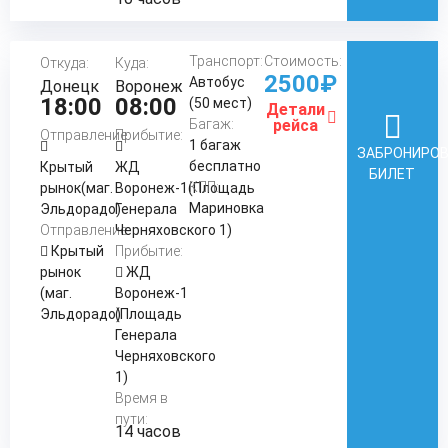
Транспорт:
Стоимость:
Откуда:
Куда:
2500₽
Автобус
Донецк
Воронеж
18:00
08:00
(50 мест)
Детали
Багаж:
рейса
Отправление:
Прибытие:
1 багаж
ЗАБРОНИРО
бесплатно
Крытый
ЖД
БИЛЕТ
КПП:
рынок(маг.
Воронеж-1(Площадь
Мариновка
Эльдорадо)
Генерала
Отправление:
Черняховского 1)
Крытый
Прибытие:
рынок
ЖД
(маг.
Воронеж-1
Эльдорадо)
(Площадь
Генерала
Черняховского
1)
Время в
пути:
14 часов