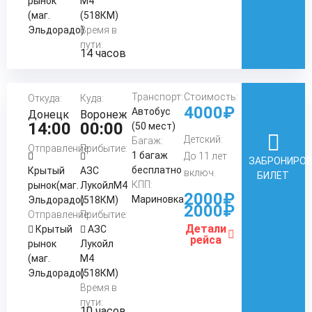
рынок
М4
(маг.
(518КМ)
Эльдорадо)
Время в
пути:
14 часов
Транспорт:
Стоимость:
Откуда:
Куда:
4000₽
Автобус
Донецк
Воронеж
14:00
00:00
(50 мест)
Детский:
Багаж:
Отправление:
Прибытие:
1 багаж
До 11 лет
ЗАБРОНИРО
бесплатно
Крытый
АЗС
включ.
БИЛЕТ
КПП:
рынок(маг.
ЛукойлМ4
2000₽
Мариновка
Эльдорадо)
(518КМ)
2000₽
Отправление:
Прибытие:
Детали
Крытый
АЗС
рейса
рынок
Лукойл
(маг.
М4
Эльдорадо)
(518КМ)
Время в
пути:
10 часов