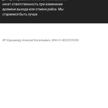
несет ответственность при изменении
времени выезда или отмене рейса. Мы
стараемся быть лучше.
Создание сайтов
WebCreative Studio
Карта сайта
ИП Крышмару Алексей Васильевич, ИНН 614052929308
Позвонить
Поиск
+7 (949)
Whats
Telegram
Max
+7 (949)
+7 (949)
+7 (949)
505-11-
App
+7 (978) 106-
505-11-
505-11-
505-11-
17
87-00 (по РФ)
15
16
17