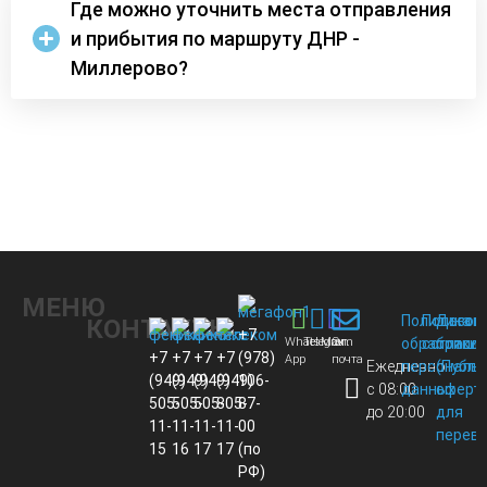
Где можно уточнить места отправления
и прибытия по маршруту ДНР -
Миллерово?
МЕНЮ
Политика
Пользов
Догов
КОНТАКТЫ
+7
Whats
Telegram
Max
Эл.
обработки
соглаше
присо
+7
+7
+7
+7
(978)
App
почта
Ежедневно
персональ
(Публи
(949)
(949)
(949)
(949)
106-
с 08:00
данных
оферт
505-
505-
505-
805-
87-
до 20:00
для
11-
11-
11-
11-
00
перево
15
16
17
17
(по
РФ)