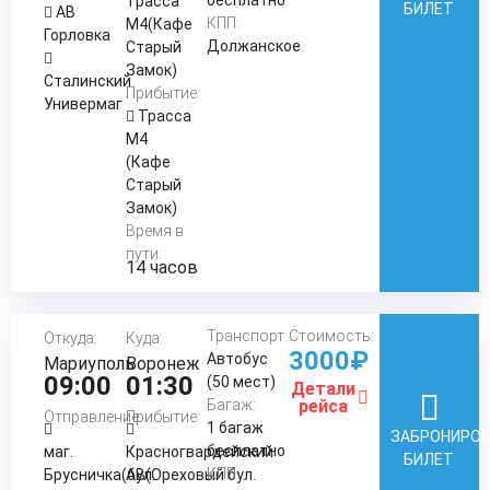
Трасса
БИЛЕТ
АВ
КПП:
М4(Кафе
Горловка
Должанское
Старый
Замок)
Сталинский
Прибытие:
Универмаг
Трасса
М4
(Кафе
Старый
Замок)
Время в
пути:
14 часов
Транспорт:
Стоимость:
Откуда:
Куда:
3000₽
Автобус
Мариуполь
Воронеж
09:00
01:30
(50 мест)
Детали
Багаж:
рейса
Отправление:
Прибытие:
1 багаж
ЗАБРОНИРО
бесплатно
маг.
Красногвардейский
БИЛЕТ
КПП:
Брусничка(бул.
АВ(Ореховый бул.