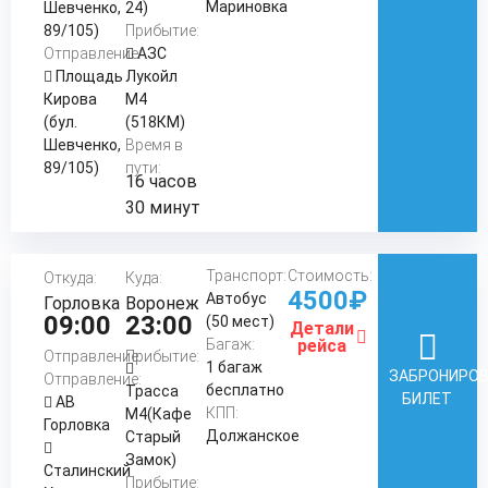
Мариновка
Шевченко,
24)
89/105)
Прибытие:
Отправление:
АЗС
Площадь
Лукойл
Кирова
М4
(бул.
(518КМ)
Шевченко,
Время в
89/105)
пути:
16 часов
30 минут
Транспорт:
Стоимость:
Откуда:
Куда:
4500₽
Автобус
Горловка
Воронеж
09:00
23:00
(50 мест)
Детали
Багаж:
рейса
Отправление:
Прибытие:
1 багаж
ЗАБРОНИРО
Отправление:
бесплатно
Трасса
БИЛЕТ
АВ
КПП:
М4(Кафе
Горловка
Должанское
Старый
Замок)
Сталинский
Прибытие: