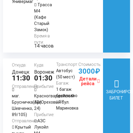
Универмаг
Трасса
М4
(Кафе
Старый
Замок)
Время в
пути:
14 часов
Транспорт:
Стоимость:
Откуда:
Куда:
3000₽
Автобус
Донецк
Воронеж
11:30
01:30
(50 мест)
Детали
Багаж:
рейса
Отправление:
Прибытие:
1 багаж
ЗАБРОНИРО
бесплатно
маг.
Красногвардейский
БИЛЕТ
КПП:
Брусничка(бул.
АВ(Ореховый бул.
Мариновка
Шевченко,
24)
89/105)
Прибытие:
Отправление:
АЗС
Крытый
Лукойл