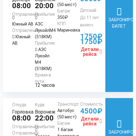
08:00
20:00
(50 мест)
Детский:
Багаж:
Отправление:
Прибытие:
350₽
До 11 лет
ЗАБРОНИРО
КПП:
Южный АВ
АЗС
включ.
БИЛЕТ
Мариновка
Отправление:
ЛукойлМ4
1750₽
Южный
(518КМ)
1750₽
АВ
Прибытие:
Детали
АЗС
рейса
Лукойл
М4
(518КМ)
Время в
пути:
12 часов
Транспорт:
Стоимость:
Откуда:
Куда:
4500₽
Автобус
Горловка
Воронеж
08:00
22:00
(50 мест)
Детали
Багаж:
рейса
Отправление:
Прибытие:
1 багаж
ЗАБРОНИРО
Отправление:
бесплатно