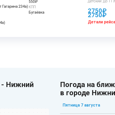
Детский: До 11 
550₽
 Гагарина 234а)
КПП:
2750₽
Бугаёвка
2750₽
Детали рейс
4а)
 - Нижний
Погода на бли
в городе Нижн
Пятница 7 августа