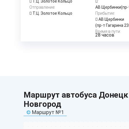
Т.Ц. Золотое Кольцо
Отправление:
АВ Щербинки(пр-т
Т.Ц. Золотое Кольцо
Прибытие:
АВ Щербинки
(пр-т Гагарина 23
Время в пути:
28 часов
Маршрут автобуса Донецк
Новгород
Маршрут №1