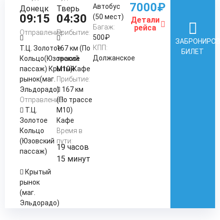
7000₽
Автобус
Донецк
Тверь
09:15
04:30
(50 мест)
Детали
Багаж:
рейса
Отправление:
Прибытие:
500₽
ЗАБРОНИРО
КПП:
Т.Ц. Золотое
167 км (По
БИЛЕТ
Должанское
Кольцо(Юзовский
трассе
пассаж) Крытый
М10)Кафе
рынок(маг.
Прибытие:
Эльдорадо)
167 км
Отправление:
(По трассе
Т.Ц.
М10)
Золотое
Кафе
Кольцо
Время в
(Юзовский
пути:
19 часов
пассаж)
15 минут
Крытый
рынок
(маг.
Эльдорадо)