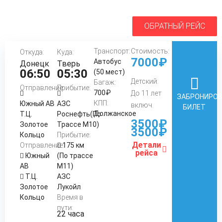
ОБРАТНЫЙ РЕЙС
Транспорт:
Стоимость:
Откуда:
Куда:
7000₽
Автобус
Донецк
Тверь
06:50
05:30
(50 мест)
Детский:
Багаж:
Отправление:
Прибытие:
700₽
До 11 лет
ЗАБРОНИРО
КПП:
Южный АВ
АЗС
включ.
БИЛЕТ
Должанское
Т.Ц.
Роснефть(По
3500₽
Золотое
Трассе М10)
3500₽
Кольцо
Прибытие:
Детали
Отправление:
175 км
рейса
Южный
(По трассе
АВ
М11)
Т.Ц.
АЗС
Золотое
Лукойл
Кольцо
Время в
пути:
22 часа