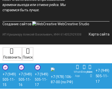
времени выезда или отмене рейса. Мы
стараемся быть лучше.
Создание сайтов
WebCreative Studio
Карта сайта
ИП Крышмару Алексей Васильевич, ИНН 614052929308
Позвонить
Поиск
+7 (949)
Whats
Telegram
Max
+7 (949)
+7 (949)
+7 (949)
505-11-
App
+7 (978) 106-
505-11-
505-11-
505-11-
17
87-00 (по РФ)
15
16
17