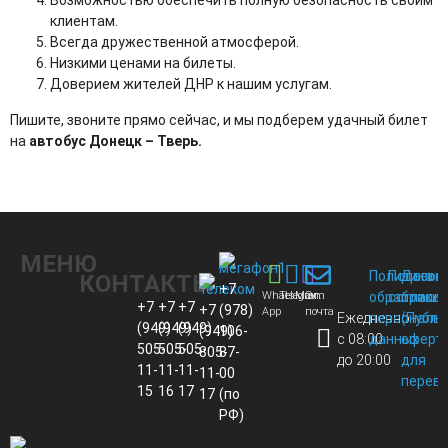
Возможностью обеспечить полную безопасность своим
клиентам.
Всегда дружественной атмосферой.
Низкими ценами на билеты.
Доверием жителей ДНР к нашим услугам.
Пишите, звоните прямо сейчас, и мы подберем удачный билет
на
автобус Донецк – Тверь.
МЕНЮ
Политика
Пользов
Догов
КОНТАКТЫ
+7
Whats
Telegram
Max
Эл.
обработки
соглаше
присо
+7
+7
+7
+7
(978)
App
почта
Ежедневно
персональ
(Публи
(949)
(949)
(949)
(949)
106-
с 08:00
данных
оферт
505-
505-
505-
805-
87-
до 20:00
для
11-
11-
11-
11-
00
перево
15
16
17
17
(по
РФ)