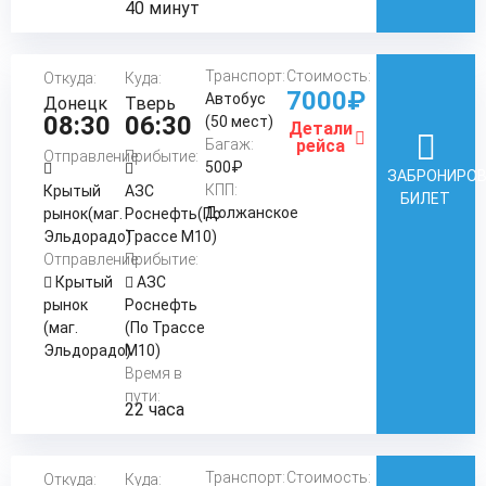
40 минут
Транспорт:
Стоимость:
Откуда:
Куда:
7000₽
Автобус
Донецк
Тверь
08:30
06:30
(50 мест)
Детали
Багаж:
рейса
Отправление:
Прибытие:
500₽
ЗАБРОНИРО
КПП:
Крытый
АЗС
БИЛЕТ
Должанское
рынок(маг.
Роснефть(По
Эльдорадо)
Трассе М10)
Отправление:
Прибытие:
Крытый
АЗС
рынок
Роснефть
(маг.
(По Трассе
Эльдорадо)
М10)
Время в
пути:
22 часа
Транспорт:
Стоимость:
Откуда:
Куда: