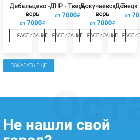
Дебальцево - Т
ДНР - Тверь
Докучаевск - Т
Донецк 
верь
верь
7000
70
от
₽
от
7000
7000
от
₽
от
₽
РАСПИСАНИЕ
РАСПИСАНИЕ
РАСПИСАНИЕ
РАСПИ
ПОКАЗАТЬ ЕЩЁ
Ост
Не нашли свой