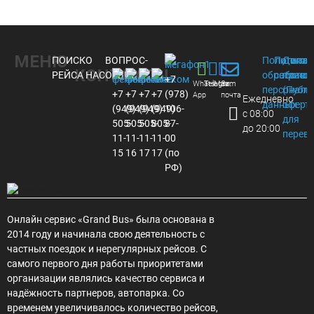
МЕНЮ
ПОИСК
О
ВОПРОС-
Политика
Пользов
Догов
КОНТАКТЫ
РЕЙСА
НАС
ОТВЕТ
обработки
соглаше
присо
+7
Whats
Telegram
Max
Эл.
персональ
(Публ
+7
+7
+7
+7
(978)
App
почта
Ежедневно
данных
оферта
(949)
(949)
(949)
(949)
106-
с 08:00
для
505-
505-
505-
805-
87-
до 20:00
перев
11-
11-
11-
11-
00
15
16
17
17
(по
РФ)
Онлайн сервис «Grand Bus» была основана в
2014 году и начинала свою деятельность с
частных поездок и нерегулярных рейсов. С
самого первого дня работы приоритетами
организации являлись качество сервиса и
надёжность партнеров, автопарка. Со
временем увеличивалось количество рейсов,