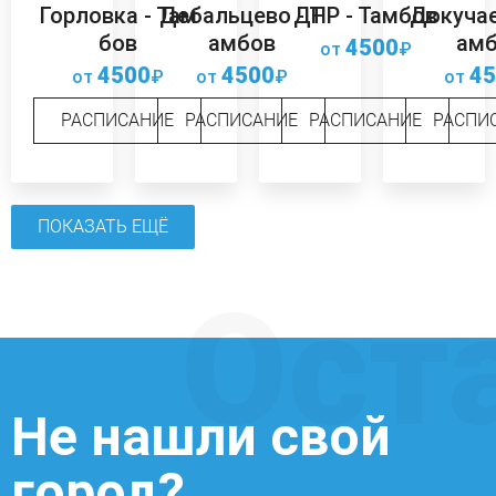
Горловка - Там
Дебальцево - Т
ДНР - Тамбов
Докучае
бов
амбов
ам
4500
от
₽
4500
4500
45
от
₽
от
₽
от
РАСПИСАНИЕ
РАСПИСАНИЕ
РАСПИСАНИЕ
РАСПИ
ПОКАЗАТЬ ЕЩЁ
Ост
Не нашли свой
город?