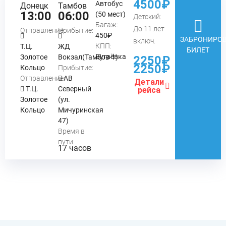
4500₽
Автобус
Донецк
Тамбов
13:00
06:00
(50 мест)
Детский:
Багаж:
До 11 лет
Отправление:
Прибытие:
450₽
ЗАБРОНИРОВ
включ.
КПП:
Т.Ц.
ЖД
БИЛЕТ
Бугаёвка
Золотое
Вокзал(Тамбов-1)
2250₽
2250₽
Кольцо
Прибытие:
Отправление:
АВ
Детали
Т.Ц.
Северный
рейса
Золотое
(ул.
Кольцо
Мичуринская
47)
Время в
пути:
17 часов