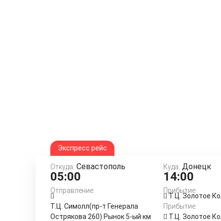
Экспресс рейс
Севастополь
Донецк
Откуда:
Куда:
05:00
14:00
Отправление:
Прибытие:
Т.Ц. Золотое К
Т.Ц. Симолл(пр-т Генерала
Прибытие:
Острякова 260) Рынок 5-ый км
Т.Ц. Золотое К