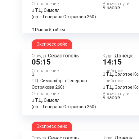
Отправление:
Время в пути:
9 часов
Т.Ц. Симолл
(пр-т Генерала Острякова 260)
Рынок 5-ый км
Экспресс рейс
Севастополь
Донецк
Откуда:
Куда:
05:15
14:15
Отправление:
Прибытие:
Т.Ц. Золотое К
Т.Ц. Симолл(пр-т Генерала
Прибытие:
Острякова 260)
Т.Ц. Золотое К
Отправление:
Время в пути:
9 часов
Т.Ц. Симолл
(пр-т Генерала Острякова 260)
Экспресс рейс
Севастополь
Донецк
Откуда:
Куда: