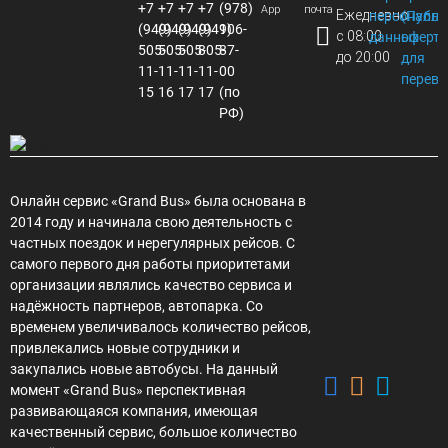
+7
+7
+7
+7
(978)
App
почта
Ежедневно
персональ
(Публи
(949)
(949)
(949)
(949)
106-
с 08:00
данных
оферта
505-
505-
505-
805-
87-
до 20:00
для
11-
11-
11-
11-
00
перево
15
16
17
17
(по
РФ)
Онлайн сервис «Grand Bus» была основана в
2014 году и начинала свою деятельность с
частных поездок и нерегулярных рейсов. С
самого первого дня работы приоритетами
организации являлись качество сервиса и
надёжность партнеров, автопарка. Со
временем увеличивалось количество рейсов,
привлекались новые сотрудники и
закупались новые автобусы. На данный
момент «Grand Bus» перспективная
развивающаяся компания, имеющая
качественный сервис, большое количество