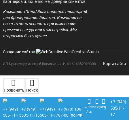
партнёров и, конечно же, доверие клиентов.
Компания «Grand Bus» является площадкой
для бронирования билетов. Компания не
несет ответственность при изменении
времени выезда или отмене рейса. Мы
стараемся быть лучше.
Создание сайтов
WebCreative Studio
Карта сайта
ИП Крышмару Алексей Васильевич, ИНН 614052929308
Позвонить
Поиск
+7 (949)
Whats
Telegram
Max
505-11-
+7 (949)
+7 (949)
+7 (949)
+7 (978) 106-
App
17
505-11-15
505-11-16
505-11-17
87-00 (по РФ)