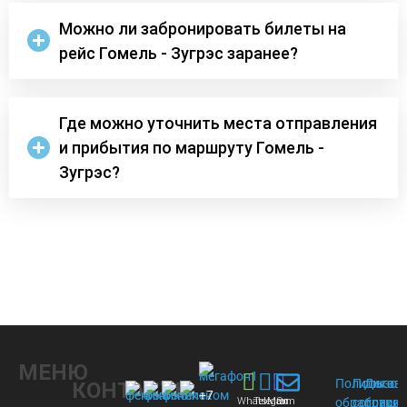
Можно ли забронировать билеты на
рейс Гомель - Зугрэс заранее?
Где можно уточнить места отправления
и прибытия по маршруту Гомель -
Зугрэс?
МЕНЮ
Политика
Пользов
Догов
КОНТАКТЫ
+7
Whats
Telegram
Max
Эл.
обработки
соглаше
присое