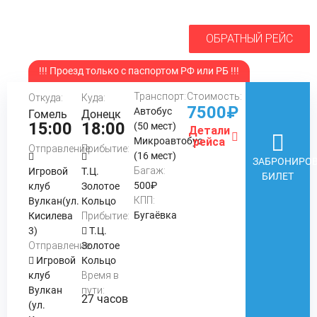
ОБРАТНЫЙ РЕЙС
!!! Проезд только с паспортом РФ или РБ !!!
Транспорт:
Стоимость:
Откуда:
Куда:
7500₽
Автобус
Гомель
Донецк
15:00
18:00
(50 мест)
Детали
Микроавтобус
рейса
Отправление:
Прибытие:
(16 мест)
ЗАБРОНИРОВ
Багаж:
Игровой
Т.Ц.
БИЛЕТ
500₽
клуб
Золотое
КПП:
Вулкан(ул.
Кольцо
Бугаёвка
Кисилева
Прибытие:
3)
Т.Ц.
Отправление:
Золотое
Игровой
Кольцо
клуб
Время в
Вулкан
пути:
27 часов
(ул.