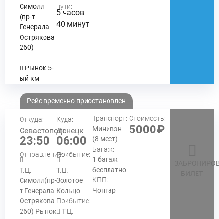
Симолл
пути:
5 часов
(пр-т
40 минут
Генерала
Острякова
260)
Рынок 5-
ый км
Рейс временно приостановлен
Транспорт:
Стоимость:
Откуда:
Куда:
5000₽
Минивэн
Севастополь
Донецк
23:50
06:00
(8 мест)
Багаж:
Отправление:
Прибытие:
1 багаж
ЗАБРОНИРОВ
бесплатно
Т.Ц.
Т.Ц.
БИЛЕТ
КПП:
Симолл(пр-
Золотое
Чонгар
т Генерала
Кольцо
Острякова
Прибытие:
260) Рынок
Т.Ц.