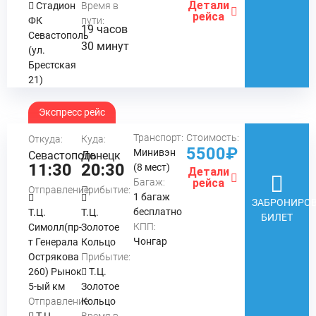
Детали
Стадион
Время в
рейса
ФК
пути:
19 часов
Севастополь
30 минут
(ул.
Брестская
21)
Экспресс рейс
Транспорт:
Стоимость:
Откуда:
Куда:
5500₽
Минивэн
Севастополь
Донецк
11:30
20:30
(8 мест)
Детали
Багаж:
рейса
Отправление:
Прибытие:
1 багаж
ЗАБРОНИРОВ
бесплатно
Т.Ц.
Т.Ц.
БИЛЕТ
КПП:
Симолл(пр-
Золотое
Чонгар
т Генерала
Кольцо
Острякова
Прибытие:
260) Рынок
Т.Ц.
5-ый км
Золотое
Отправление:
Кольцо