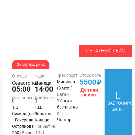
ОБРАТНЫЙ РЕЙС
Экспресс рейс
Транспорт:
Стоимость:
Откуда:
Куда:
5500₽
Минивэн
Севастополь
Донецк
05:00
14:00
(8 мест)
Детали
Багаж:
рейса
Отправление:
Прибытие:
1 багаж
ЗАБРОНИРОВ
бесплатно
Т.Ц.
Т.Ц.
БИЛЕТ
КПП:
Симолл(пр-
Золотое
Чонгар
т Генерала
Кольцо
Острякова
Прибытие:
260) Рынок
Т.Ц.