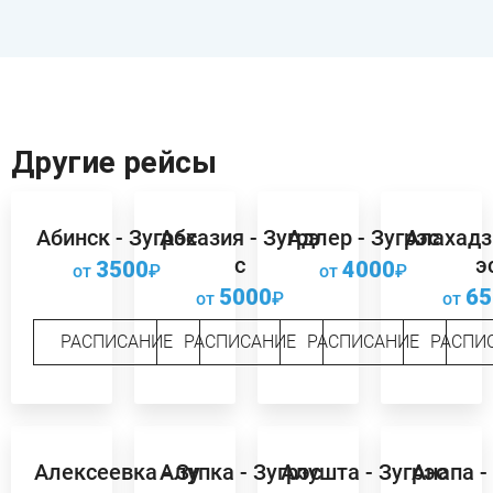
Другие рейсы
Абинск - Зугрэс
Абхазия - Зугрэ
Адлер - Зугрэс
Алахадзи
с
э
3500
4000
от
₽
от
₽
5000
65
от
₽
от
РАСПИСАНИЕ
РАСПИСАНИЕ
РАСПИСАНИЕ
РАСПИ
Алексеевка - Зу
Алупка - Зугрэс
Алушта - Зугрэс
Анапа -