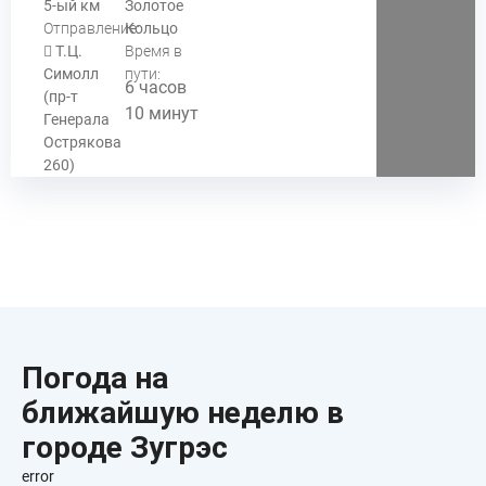
5-ый км
Золотое
Отправление:
Кольцо
Т.Ц.
Время в
Симолл
пути:
6 часов
(пр-т
10 минут
Генерала
Острякова
260)
Погода на
ближайшую неделю в
городе Зугрэс
error