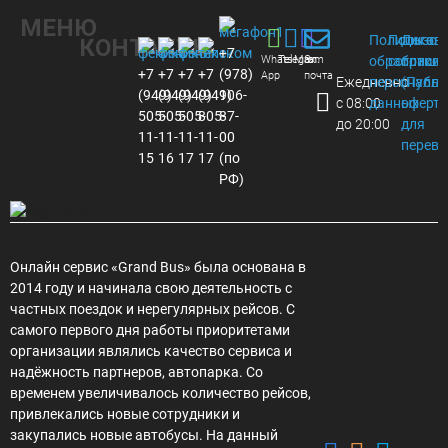
МЕНЮ
Политика
Пользов
Догов
КОНТАКТЫ
+7
Whats
Telegram
Max
Эл.
обработки
соглаше
присое
+7
+7
+7
+7
(978)
App
почта
Ежедневно
персональ
(Публи
(949)
(949)
(949)
(949)
106-
с 08:00
данных
оферта
505-
505-
505-
805-
87-
до 20:00
для
11-
11-
11-
11-
00
перево
15
16
17
17
(по
РФ)
Онлайн сервис «Grand Bus» была основана в
2014 году и начинала свою деятельность с
частных поездок и нерегулярных рейсов. С
самого первого дня работы приоритетами
организации являлись качество сервиса и
надёжность партнеров, автопарка. Со
временем увеличивалось количество рейсов,
привлекались новые сотрудники и
закупались новые автобусы. На данный