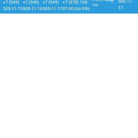
505-11-
+7 (949)
+7 (949)
+7 (949)
+7 (978) 106-
App
17
505-11-15
505-11-16
505-11-17
87-00 (по РФ)