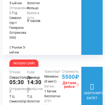
5-ый км
Золотое
Отправление:
Кольцо
Т.Ц.
Время в
Симолл
пути:
9 часов
(пр-т
Генерала
Острякова
260)
Рынок 5-
ый км
Экспресс рейс
Транспорт:
Стоимость:
Откуда:
Куда:
5500₽
Минивэн
Севастополь
Донецк
05:30
14:30
(8 мест)
Детали
Багаж:
рейса
Отправление:
Прибытие:
1 багаж
ЗАБРОНИРОВ
бесплатно
Т.Ц.
Т.Ц.
БИЛЕТ
КПП:
Симолл(пр-
Золотое