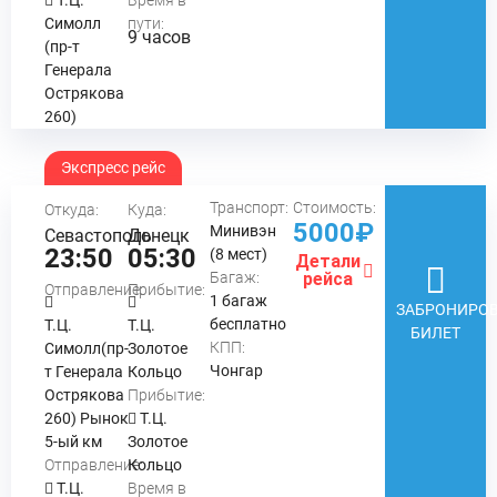
Т.Ц.
Время в
Симолл
пути:
9 часов
(пр-т
Генерала
Острякова
260)
Экспресс рейс
Транспорт:
Стоимость:
Откуда:
Куда:
5000₽
Минивэн
Севастополь
Донецк
23:50
05:30
(8 мест)
Детали
Багаж:
рейса
Отправление:
Прибытие:
1 багаж
ЗАБРОНИРОВ
бесплатно
Т.Ц.
Т.Ц.
БИЛЕТ
КПП:
Симолл(пр-
Золотое
Чонгар
т Генерала
Кольцо
Острякова
Прибытие:
260) Рынок
Т.Ц.
5-ый км
Золотое
Отправление:
Кольцо
Т.Ц.
Время в