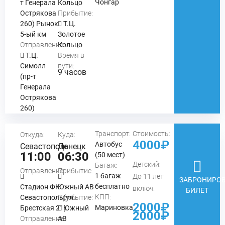
Чонгар
т Генерала
Кольцо
Острякова
Прибытие:
260) Рынок
Т.Ц.
5-ый км
Золотое
Отправление:
Кольцо
Т.Ц.
Время в
Симолл
пути:
9 часов
(пр-т
Генерала
Острякова
260)
Транспорт:
Стоимость:
Откуда:
Куда:
4000₽
Автобус
Севастополь
Донецк
11:00
06:30
(50 мест)
Детский:
Багаж:
Отправление:
Прибытие:
1 багаж
До 11 лет
ЗАБРОНИРОВ
бесплатно
Стадион ФК
Южный АВ
включ.
БИЛЕТ
КПП:
Севастополь(ул.
Прибытие:
2000₽
Мариновка
Брестская 21)
Южный
2000₽
Отправление:
АВ