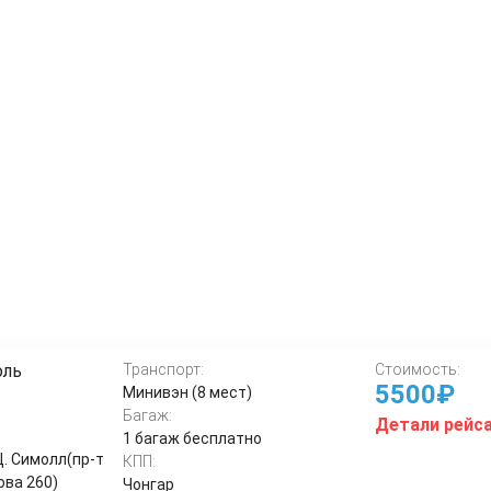
оль
Транспорт:
Стоимость:
5500₽
Минивэн (8 мест)
Багаж:
Детали рейс
1 багаж бесплатно
Ц. Симолл(пр-т
КПП:
ова 260)
Чонгар