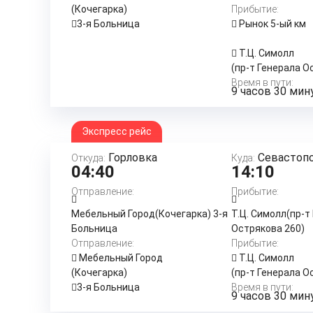
(Кочегарка)
Прибытие:
3-я Больница
Рынок 5-ый км
Т.Ц. Симолл
(пр-т Генерала О
Время в пути:
9 часов 30 мин
Экспресс рейс
Горловка
Севастоп
Откуда:
Куда:
04:40
14:10
Отправление:
Прибытие:
Мебельный Город(Кочегарка) 3-я
Т.Ц. Симолл(пр-т
Больница
Острякова 260)
Отправление:
Прибытие:
Мебельный Город
Т.Ц. Симолл
(Кочегарка)
(пр-т Генерала О
3-я Больница
Время в пути:
9 часов 30 мин