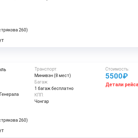
стрякова 260)
ут
оль
Транспорт:
Стоимость:
5500₽
Минивэн (8 мест)
Багаж:
Детали рейс
1 багаж бесплатно
 Генерала
КПП:
Чонгар
стрякова 260)
ут