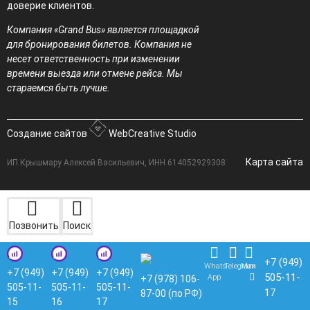
доверие клиентов.
Компания «Grand Bus» является площадкой
для бронирования билетов. Компания не
несет ответственность при изменении
времени выезда или отмене рейса. Мы
стараемся быть лучше.
Создание сайтов
WebCreative Studio
Карта сайта
ИП Крышмару Алексей Васильевич, ИНН 614052929308
Позвонить
Поиск
+7 (949)
Whats
Telegram
Max
+7 (949)
+7 (949)
+7 (949)
505-11-
App
+7 (978) 106-
505-11-
505-11-
505-11-
17
87-00 (по РФ)
15
16
17