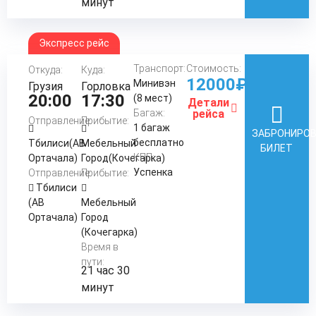
минут
Экспресс рейс
Транспорт:
Стоимость:
Откуда:
Куда:
12000₽
Минивэн
Грузия
Горловка
20:00
17:30
(8 мест)
Детали
Багаж:
рейса
Отправление:
Прибытие:
1 багаж
ЗАБРОНИРО
бесплатно
Тбилиси(АВ
Мебельный
БИЛЕТ
КПП:
Ортачала)
Город(Кочегарка)
Успенка
Отправление:
Прибытие:
Тбилиси
(АВ
Мебельный
Ортачала)
Город
(Кочегарка)
Время в
пути:
21 час 30
минут