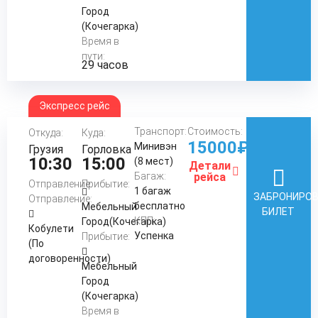
Город
(Кочегарка)
Время в
пути:
29 часов
Экспресс рейс
Транспорт:
Стоимость:
Откуда:
Куда:
15000₽
Минивэн
Грузия
Горловка
10:30
15:00
(8 мест)
Детали
Багаж:
рейса
Отправление:
Прибытие:
1 багаж
ЗАБРОНИРО
Отправление:
бесплатно
Мебельный
БИЛЕТ
КПП:
Город(Кочегарка)
Кобулети
Успенка
Прибытие:
(По
договоренности)
Мебельный
Город
(Кочегарка)
Время в