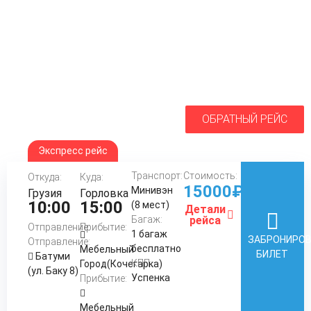
ОБРАТНЫЙ РЕЙС
Экспресс рейс
Транспорт:
Стоимость:
Откуда:
Куда:
15000₽
Минивэн
Грузия
Горловка
10:00
15:00
(8 мест)
Детали
Багаж:
рейса
Отправление:
Прибытие:
1 багаж
ЗАБРОНИРО
Отправление:
бесплатно
Мебельный
БИЛЕТ
Батуми
КПП:
Город(Кочегарка)
(ул. Баку 8)
Успенка
Прибытие:
Мебельный