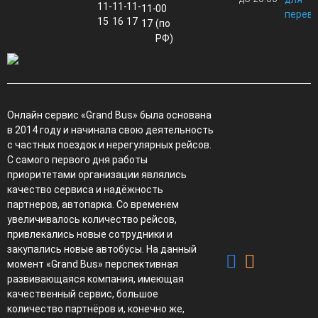
11-
11-
11-
11-
00
перево
15
16
17
17
(по
РФ)
Онлайн сервис «Grand Bus» была основана
в 2014 году и начинала свою деятельность
с частных поездок и нерегулярных рейсов.
С самого первого дня работы
приоритетами организации являлись
качество сервиса и надёжность
партнеров, автопарка. Со временем
увеличивалось количество рейсов,
привлекались новые сотрудники и
закупались новые автобусы. На данный
момент «Grand Bus» перспективная
развивающаяся компания, имеющая
качественный сервис, большое
количество партнёров и, конечно же,