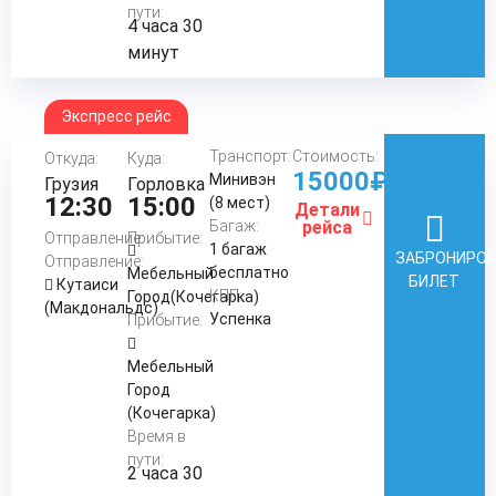
пути:
4 часа 30
минут
Экспресс рейс
Транспорт:
Стоимость:
Откуда:
Куда:
15000₽
Минивэн
Грузия
Горловка
12:30
15:00
(8 мест)
Детали
Багаж:
рейса
Отправление:
Прибытие:
1 багаж
ЗАБРОНИРО
Отправление:
бесплатно
Мебельный
БИЛЕТ
Кутаиси
КПП:
Город(Кочегарка)
(Макдональдс)
Успенка
Прибытие:
Мебельный
Город
(Кочегарка)
Время в
пути:
2 часа 30