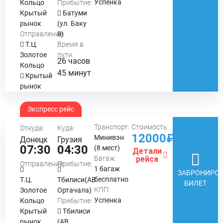
Успенка
Кольцо
Прибытие:
Крытый
Батуми
рынок
(ул. Баку
Отправление:
8)
Т.Ц.
Время в
Золотое
пути:
26 часов
Кольцо
45 минут
Крытый
рынок
Экспресс рейс
Транспорт:
Стоимость:
Откуда:
Куда:
12000₽
Минивэн
Донецк
Грузия
07:30
04:30
(8 мест)
Детали
Багаж:
рейса
Отправление:
Прибытие:
1 багаж
ЗАБРОНИРОВ
бесплатно
Т.Ц.
Тбилиси(АВ
БИЛЕТ
КПП:
Золотое
Ортачала)
Успенка
Кольцо
Прибытие:
Крытый
Тбилиси
рынок
(АВ