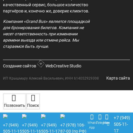
качественный сервис, большое количество
партнёров и, конечно же, доверие клиентов.
Компания «Grand Bus» является площадкой
для бронирования билетов. Компания не
несет ответственность при изменении
времени выезда или отмене рейса. Мы
стараемся быть лучше.
Создание сайтов
WebCreative Studio
Карта сайта
ИП Крышмару Алексей Васильевич, ИНН 614052929308
Позвонить
Поиск
+7 (949)
Whats
Telegram
Max
505-11-
+7 (949)
+7 (949)
+7 (949)
+7 (978) 106-
App
17
505-11-15
505-11-16
505-11-17
87-00 (по РФ)