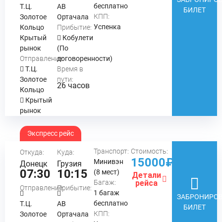
бесплатно
Т.Ц.
АВ
БИЛЕТ
КПП:
Золотое
Ортачала
Успенка
Кольцо
Прибытие:
Крытый
Кобулети
рынок
(По
Отправление:
договоренности)
Т.Ц.
Время в
Золотое
пути:
26 часов
Кольцо
Крытый
рынок
Экспресс рейс
Транспорт:
Стоимость:
Откуда:
Куда:
15000₽
Минивэн
Донецк
Грузия
07:30
10:15
(8 мест)
Детали
Багаж:
рейса
Отправление:
Прибытие:
1 багаж
ЗАБРОНИРОВ
бесплатно
Т.Ц.
АВ
БИЛЕТ
КПП:
Золотое
Ортачала