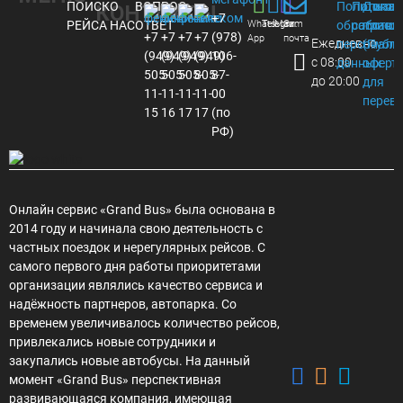
ПОИСК
О
ВОПРОС-
Политика
Пользов
Догов
КОНТАКТЫ
+7
РЕЙСА
НАС
ОТВЕТ
Whats
Telegram
Max
Эл.
обработки
соглаше
присо
+7
+7
+7
+7
(978)
App
почта
Ежедневно
персональ
(Публ
(949)
(949)
(949)
(949)
106-
с 08:00
данных
оферта
505-
505-
505-
805-
87-
до 20:00
для
11-
11-
11-
11-
00
перев
15
16
17
17
(по
РФ)
Онлайн сервис «Grand Bus» была основана в
2014 году и начинала свою деятельность с
частных поездок и нерегулярных рейсов. С
самого первого дня работы приоритетами
организации являлись качество сервиса и
надёжность партнеров, автопарка. Со
временем увеличивалось количество рейсов,
привлекались новые сотрудники и
закупались новые автобусы. На данный
момент «Grand Bus» перспективная
развивающаяся компания, имеющая