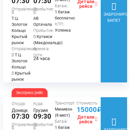
07:30
07:30
Детали
Багаж:
рейса
Отправление:
Прибытие:
1 багаж
ЗАБРОНИРОВ
бесплатно
Т.Ц.
АВ
БИЛЕТ
КПП:
Золотое
Ортачала
Успенка
Кольцо
Прибытие:
Крытый
Кутаиси
рынок
(Макдональдс)
Отправление:
Время в
Т.Ц.
пути:
24 часа
Золотое
Кольцо
Крытый
рынок
Экспресс рейс
Транспорт:
Стоимость:
Откуда:
Куда:
15000₽
Минивэн
Донецк
Грузия
07:30
09:30
(8 мест)
Детали
Багаж:
рейса
Отправление:
Прибытие:
1 багаж
ЗАБРОНИРОВ