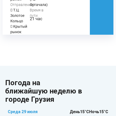
Отправление:
Ортачала)
Т.Ц.
Время в
Золотое
пути:
21 час
Кольцо
Крытый
рынок
Погода на
ближайшую неделю в
городе Грузия
Среда 29 июля
День
15°C
Ночь
15°C