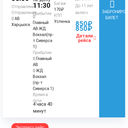
Багаж:
11:30
До 11 лет
Отправление:
170₽
ЗАБРОНИРО
Отправление:
включ.
Прибытие:
КПП:
БИЛЕТ
АВ
Успенка
850₽
Главный
Харцызск
850₽
АВ ЖД
Вокзал(пр-
Детали
рейса
т Сиверса
1)
Прибытие:
Главный
АВ
ЖД
Вокзал
(пр-т
Сиверса 1)
Время в
пути:
4 часа 40
минут
Экспресс рейс