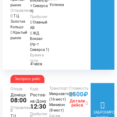
Вокзал(пр-
Успенка
рынок
т Сиверса
Отправление:
1)
Т.Ц.
Прибытие:
Золотое
Главный
Кольцо
АВ
Крытый
ЖД
рынок
Вокзал
(пр-т
Сиверса 1)
Время в
пути:
4 часа
Экспресс рейс
Транспорт:
Стоимость:
Откуда:
Куда:
2500₽
Микроавтобус
Донецк
Ростов-
08:00
(16 мест)
Детали
на-Дону
Минивэн
рейса
12:30
Отправление:
(8 мест)
ЗАБРОНИРО
Прибытие:
Багаж:
Т.Ц.