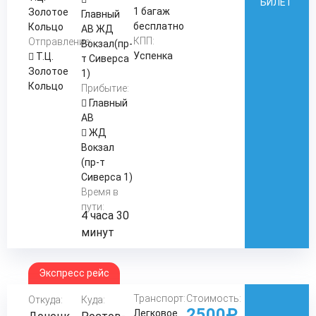
БИЛЕТ
1 багаж
Золотое
Главный
бесплатно
Кольцо
АВ ЖД
КПП:
Отправление:
Вокзал(пр-
Успенка
Т.Ц.
т Сиверса
Золотое
1)
Кольцо
Прибытие:
Главный
АВ
ЖД
Вокзал
(пр-т
Сиверса 1)
Время в
пути:
4 часа 30
минут
Экспресс рейс
Транспорт:
Стоимость:
Откуда:
Куда:
2500₽
Легковое