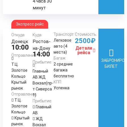
4 часа 30
минут
Экспресс рейс
Транспорт:
Стоимость:
Откуда:
Куда:
2500₽
Легковое
Донецк
Ростов-
10:00
авто (4
Детали
на-Дону
места)
рейса
14:00
Отправление:
Багаж:
ЗАБРОНИРО
Прибытие:
2 средние
Т.Ц.
БИЛЕТ
багажа
Золотое
Главный
бесплатно
Кольцо
АВ ЖД
КПП:
Крытый
Вокзал(пр-
Успенка
рынок
т Сиверса
Отправление:
1)
Т.Ц.
Прибытие:
Золотое
Главный
Кольцо
АВ
Крытый
ЖД
рынок
Вокзал