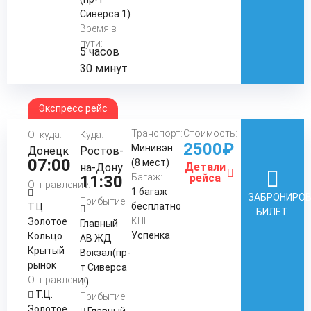
Сиверса 1)
Время в
пути:
5 часов
30 минут
Экспресс рейс
Транспорт:
Стоимость:
Откуда:
Куда:
2500₽
Минивэн
Донецк
Ростов-
07:00
(8 мест)
Детали
на-Дону
Багаж:
рейса
11:30
Отправление:
1 багаж
ЗАБРОНИРО
Прибытие:
бесплатно
Т.Ц.
БИЛЕТ
КПП:
Золотое
Главный
Успенка
Кольцо
АВ ЖД
Крытый
Вокзал(пр-
рынок
т Сиверса
Отправление:
1)
Т.Ц.
Прибытие:
Золотое