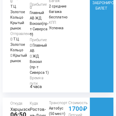
Багаж:
ЗАБРОНИРО
Прибытие:
2 средние
Т.Ц.
БИЛЕТ
багажа
Золотое
Главный
бесплатно
Кольцо
АВ ЖД
КПП:
Крытый
Вокзал(пр-
Успенка
рынок
т Сиверса
Отправление:
1)
Т.Ц.
Прибытие:
Золотое
Главный
Кольцо
АВ
Крытый
ЖД
рынок
Вокзал
(пр-т
Сиверса 1)
Время в
пути:
4 часа
Транспорт:
Стоимость:
Откуда:
Куда:
1700₽
Автобус
Харцызск
Ростов-
06:50
(50 мест)
Детский:
на-Дону