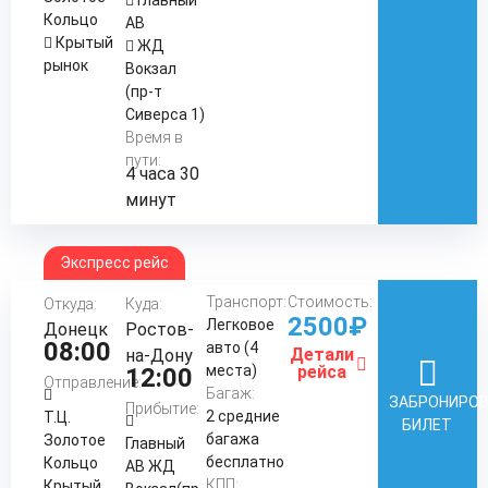
Главный
Кольцо
АВ
Крытый
ЖД
рынок
Вокзал
(пр-т
Сиверса 1)
Время в
пути:
4 часа 30
минут
Экспресс рейс
Транспорт:
Стоимость:
Откуда:
Куда:
2500₽
Легковое
Донецк
Ростов-
08:00
авто (4
Детали
на-Дону
места)
рейса
12:00
Отправление:
Багаж:
ЗАБРОНИРО
Прибытие:
2 средние
Т.Ц.
БИЛЕТ
багажа
Золотое
Главный
бесплатно
Кольцо
АВ ЖД
КПП:
Крытый