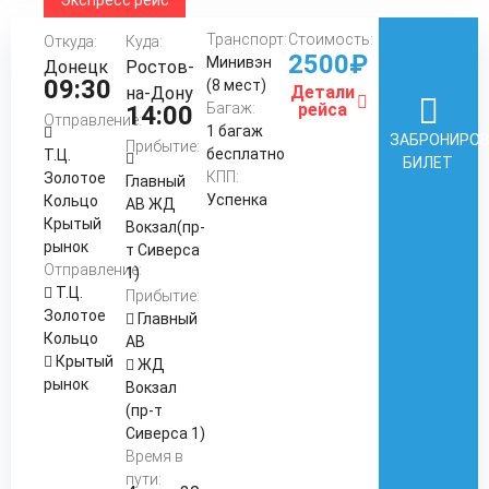
Экспресс рейс
Транспорт:
Стоимость:
Откуда:
Куда:
2500₽
Минивэн
Донецк
Ростов-
09:30
(8 мест)
Детали
на-Дону
Багаж:
рейса
14:00
Отправление:
1 багаж
ЗАБРОНИРО
Прибытие:
бесплатно
Т.Ц.
БИЛЕТ
КПП:
Золотое
Главный
Успенка
Кольцо
АВ ЖД
Крытый
Вокзал(пр-
рынок
т Сиверса
Отправление:
1)
Т.Ц.
Прибытие:
Золотое
Главный
Кольцо
АВ
Крытый
ЖД
рынок
Вокзал
(пр-т
Сиверса 1)
Время в
пути: