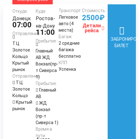
Транспорт:
Стоимость:
Откуда:
Куда:
2500₽
Легковое
Донецк
Ростов-
07:00
авто (4
Детали
на-Дону
места)
рейса
11:00
Отправление:
Багаж:
ЗАБРОНИРО
Прибытие:
2 средние
Т.Ц.
БИЛЕТ
багажа
Золотое
Главный
бесплатно
Кольцо
АВ ЖД
КПП:
Крытый
Вокзал(пр-
Успенка
рынок
т Сиверса
Отправление:
1)
Т.Ц.
Прибытие:
Золотое
Главный
Кольцо
АВ
Крытый
ЖД
рынок
Вокзал
(пр-т
Сиверса 1)
Время в
пути: