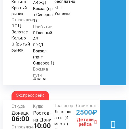
бесплатно
Кольцо
АВ ЖД
КПП:
Крытый
Вокзал(пр-
Успенка
рынок
т Сиверса
Отправление:
1)
Т.Ц.
Прибытие:
Золотое
Главный
Кольцо
АВ
Крытый
ЖД
рынок
Вокзал
(пр-т
Сиверса 1)
Время в
пути:
4 часа
Экспресс рейс
Транспорт:
Стоимость:
Откуда:
Куда:
2500₽
Легковое
Донецк
Ростов-
06:00
авто (4
Детали
на-Дону
места)
рейса
10:00
Отправление: