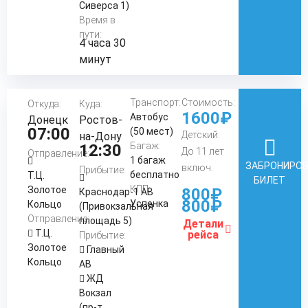
Сиверса 1)
Время в
пути:
4 часа 30
минут
Транспорт:
Стоимость:
Откуда:
Куда:
1600₽
Автобус
Донецк
Ростов-
07:00
(50 мест)
Детский:
на-Дону
Багаж:
12:30
До 11 лет
Отправление:
1 багаж
ЗАБРОНИРО
включ.
Прибытие:
бесплатно
Т.Ц.
БИЛЕТ
КПП:
Золотое
800₽
Краснодар-1 АВ
800₽
Успенка
Кольцо
(Привокзальная
Отправление:
площадь 5)
Детали
Т.Ц.
рейса
Прибытие:
Золотое
Главный
Кольцо
АВ
ЖД
Вокзал
(пр-т