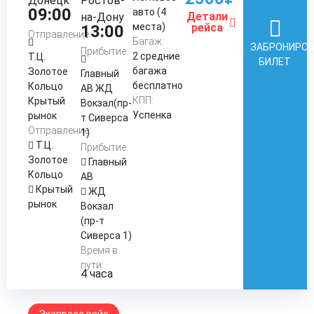
Донецк
Ростов-
09:00
авто (4
Детали
на-Дону
места)
рейса
13:00
Отправление:
Багаж:
ЗАБРОНИРО
Прибытие:
2 средние
Т.Ц.
БИЛЕТ
багажа
Золотое
Главный
бесплатно
Кольцо
АВ ЖД
КПП:
Крытый
Вокзал(пр-
Успенка
рынок
т Сиверса
Отправление:
1)
Т.Ц.
Прибытие:
Золотое
Главный
Кольцо
АВ
Крытый
ЖД
рынок
Вокзал
(пр-т
Сиверса 1)
Время в
пути:
4 часа