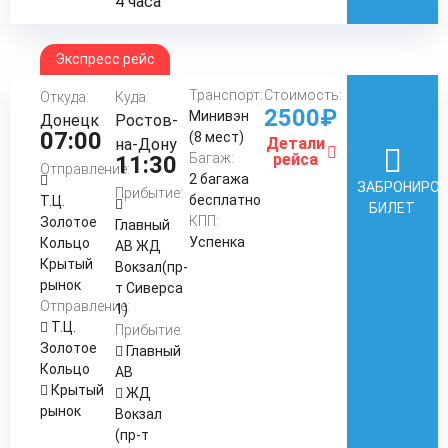
4 часа
Экспресс рейс
Транспорт:
Стоимость:
Откуда:
Куда:
2500₽
Минивэн
Донецк
Ростов-
07:00
(8 мест)
Детали
на-Дону
Багаж:
рейса
11:30
Отправление:
2 багажа
ЗАБРОНИРО
Прибытие:
бесплатно
Т.Ц.
БИЛЕТ
КПП:
Золотое
Главный
Успенка
Кольцо
АВ ЖД
Крытый
Вокзал(пр-
рынок
т Сиверса
Отправление:
1)
Т.Ц.
Прибытие:
Золотое
Главный
Кольцо
АВ
Крытый
ЖД
рынок
Вокзал
(пр-т