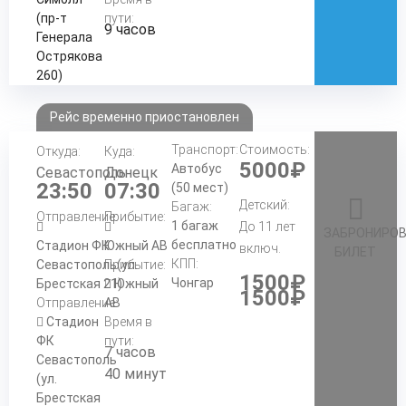
(пр-т
пути:
9 часов
Генерала
Острякова
260)
Рейс временно приостановлен
Транспорт:
Стоимость:
Откуда:
Куда:
5000₽
Автобус
Севастополь
Донецк
23:50
07:30
(50 мест)
Детский:
Багаж:
Отправление:
Прибытие:
1 багаж
До 11 лет
ЗАБРОНИРО
бесплатно
Стадион ФК
Южный АВ
включ.
БИЛЕТ
КПП:
Севастополь(ул.
Прибытие:
1500₽
Чонгар
Брестская 21)
Южный
1500₽
Отправление:
АВ
Стадион
Время в
ФК
пути:
7 часов
Севастополь
40 минут
(ул.
Брестская