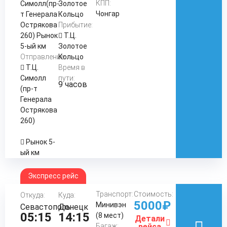
КПП:
Симолл(пр-
Золотое
Чонгар
т Генерала
Кольцо
Острякова
Прибытие:
260) Рынок
Т.Ц.
5-ый км
Золотое
Отправление:
Кольцо
Т.Ц.
Время в
Симолл
пути:
9 часов
(пр-т
Генерала
Острякова
260)
Рынок 5-
ый км
Экспресс рейс
Транспорт:
Стоимость:
Откуда:
Куда:
5000₽
Минивэн
Севастополь
Донецк
05:15
14:15
(8 мест)
Детали
Багаж:
рейса