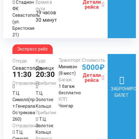
Детали
Стадион
Время в
рейса
ФК
пути:
19 часов
Севастополь
30 минут
(ул.
Брестская
21)
Экспресс рейс
Транспорт:
Стоимость:
Откуда:
Куда:
5000₽
Минивэн
Севастополь
Донецк
11:30
20:30
(8 мест)
Детали
Багаж:
рейса
Отправление:
Прибытие:
1 багаж
ЗАБРОНИРО
бесплатно
Т.Ц.
Т.Ц.
БИЛЕТ
КПП:
Симолл(пр-
Золотое
Чонгар
т Генерала
Кольцо
Острякова
Прибытие:
260)
Т.Ц.
Отправление:
Золотое
Т.Ц.
Кольцо
Симолл
Время в