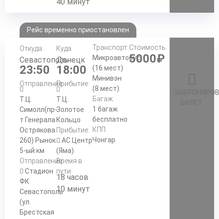
40 минут
Рейс временно приостановлен
Транспорт:
Стоимость:
Откуда:
Куда:
5000₽
Микроавтобус
Севастополь
Донецк
23:50
18:00
(16 мест)
Минивэн
Отправление:
Прибытие:
(8 мест)
ЗАБРОНИРО
Багаж:
Т.Ц.
Т.Ц.
БИЛЕТ
1 багаж
Симолл(пр-
Золотое
бесплатно
т Генерала
Кольцо
КПП:
Острякова
Прибытие:
Чонгар
260) Рынок
АС Центр
5-ый км
(Яма)
Отправление:
Время в
Стадион
пути:
18 часов
ФК
10 минут
Севастополь
(ул.
Брестская