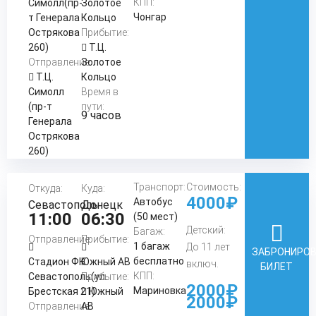
КПП:
Симолл(пр-
Золотое
Чонгар
т Генерала
Кольцо
Острякова
Прибытие:
260)
Т.Ц.
Отправление:
Золотое
Т.Ц.
Кольцо
Симолл
Время в
(пр-т
пути:
9 часов
Генерала
Острякова
260)
Транспорт:
Стоимость:
Откуда:
Куда:
4000₽
Автобус
Севастополь
Донецк
11:00
06:30
(50 мест)
Детский:
Багаж:
Отправление:
Прибытие:
1 багаж
До 11 лет
ЗАБРОНИРО
бесплатно
Стадион ФК
Южный АВ
включ.
БИЛЕТ
КПП:
Севастополь(ул.
Прибытие:
2000₽
Мариновка
Брестская 21)
Южный
2000₽
Отправление:
АВ