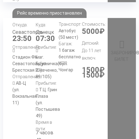
Рейс временно приостановлен
Транспорт:
Стоимость:
Откуда:
Куда:
5000₽
Автобус
Севастополь
Донецк
23:50
07:30
(50 мест)
Детский:
Багаж:
Отправление:
Прибытие:
1 багаж
До 11 лет
ЗАБРОНИРО
бесплатно
Стадион ФК
маг.
включ.
БИЛЕТ
КПП:
Севастополь(ул.
Брусничка(бул.
1500₽
Чонгар
Брестская 21)
Шевченко,
1500₽
Отправление:
89/105)
АВ-Ц
Прибытие:
(ул.
Т.Ц. Грин
Вокзальная
Плаза
11)
(ул.
Постышева
49)
Время в
пути:
7 часов