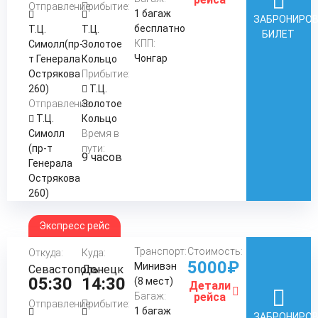
Отправление:
Прибытие:
1 багаж
ЗАБРОНИРО
бесплатно
Т.Ц.
Т.Ц.
БИЛЕТ
КПП:
Симолл(пр-
Золотое
Чонгар
т Генерала
Кольцо
Острякова
Прибытие:
260)
Т.Ц.
Отправление:
Золотое
Т.Ц.
Кольцо
Симолл
Время в
(пр-т
пути:
9 часов
Генерала
Острякова
260)
Экспресс рейс
Транспорт:
Стоимость:
Откуда:
Куда:
5000₽
Минивэн
Севастополь
Донецк
05:30
14:30
(8 мест)
Детали
Багаж:
рейса
Отправление:
Прибытие:
1 багаж
ЗАБРОНИРО