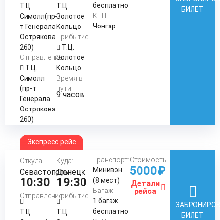
бесплатно
Т.Ц.
Т.Ц.
БИЛЕТ
КПП:
Симолл(пр-
Золотое
Чонгар
т Генерала
Кольцо
Острякова
Прибытие:
260)
Т.Ц.
Отправление:
Золотое
Т.Ц.
Кольцо
Симолл
Время в
(пр-т
пути:
9 часов
Генерала
Острякова
260)
Экспресс рейс
Транспорт:
Стоимость:
Откуда:
Куда:
5000₽
Минивэн
Севастополь
Донецк
10:30
19:30
(8 мест)
Детали
Багаж:
рейса
Отправление:
Прибытие:
1 багаж
ЗАБРОНИРО
бесплатно
Т.Ц.
Т.Ц.
БИЛЕТ