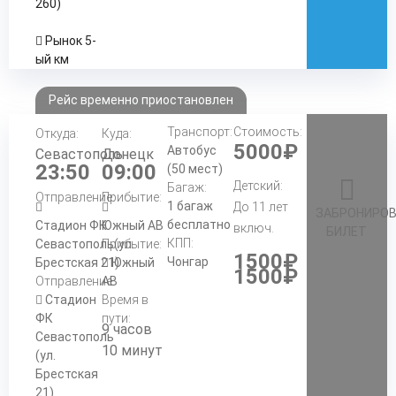
260)
Рынок 5-
ый км
Рейс временно приостановлен
Транспорт:
Стоимость:
Откуда:
Куда:
5000₽
Автобус
Севастополь
Донецк
23:50
09:00
(50 мест)
Детский:
Багаж:
Отправление:
Прибытие:
1 багаж
До 11 лет
ЗАБРОНИРО
бесплатно
Стадион ФК
Южный АВ
включ.
БИЛЕТ
КПП:
Севастополь(ул.
Прибытие:
1500₽
Чонгар
Брестская 21)
Южный
1500₽
Отправление:
АВ
Стадион
Время в
ФК
пути:
9 часов
Севастополь
10 минут
(ул.
Брестская
21)