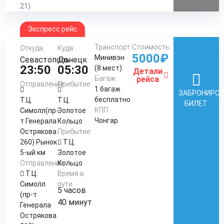
21)
Экспресс рейс
Транспорт:
Стоимость:
Откуда:
Куда:
5000₽
Минивэн
Севастополь
Донецк
23:50
05:30
(8 мест)
Детали
Багаж:
рейса
Отправление:
Прибытие:
1 багаж
ЗАБРОНИРО
бесплатно
Т.Ц.
Т.Ц.
БИЛЕТ
КПП:
Симолл(пр-
Золотое
Чонгар
т Генерала
Кольцо
Острякова
Прибытие:
260) Рынок
Т.Ц.
5-ый км
Золотое
Отправление:
Кольцо
Т.Ц.
Время в
Симолл
пути:
5 часов
(пр-т
40 минут
Генерала
Острякова