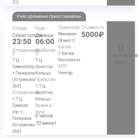
21)
Рейс временно приостановлен
Транспорт:
Стоимость:
Откуда:
Куда:
5000₽
Минивэн
Севастополь
Донецк
23:50
06:00
(8 мест)
Багаж:
Отправление:
Прибытие:
1 багаж
ЗАБРОНИРО
бесплатно
Т.Ц.
Т.Ц.
БИЛЕТ
КПП:
Симолл(пр-
Золотое
Чонгар
т Генерала
Кольцо
Острякова
Прибытие:
260)
Т.Ц.
Отправление:
Золотое
Т.Ц.
Кольцо
Симолл
Время в
(пр-т
пути:
6 часов
Генерала
10 минут
Острякова
260)