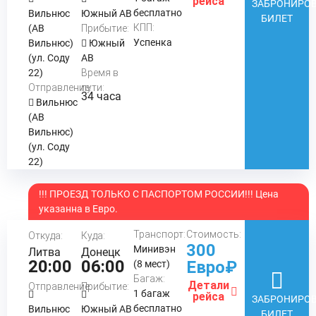
рейса
ЗАБРОНИРОВ
бесплатно
Вильнюс
Южный АВ
БИЛЕТ
КПП:
(АВ
Прибытие:
Успенка
Вильнюс)
Южный
(ул. Соду
АВ
22)
Время в
Отправление:
пути:
34 часа
Вильнюс
(АВ
Вильнюс)
(ул. Соду
22)
!!! ПРОЕЗД ТОЛЬКО С ПАСПОРТОМ РОССИИ!!! Цена
указанна в Евро.
Транспорт:
Стоимость:
Откуда:
Куда:
300
Минивэн
Литва
Донецк
20:00
06:00
Евро₽
(8 мест)
Багаж:
Детали
Отправление:
Прибытие:
1 багаж
рейса
ЗАБРОНИРОВ
бесплатно
Вильнюс
Южный АВ
БИЛЕТ