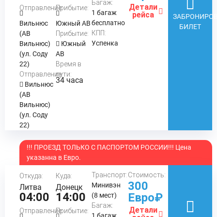
Багаж:
Детали
Отправление:
Прибытие:
1 багаж
рейса
ЗАБРОНИРОВ
бесплатно
Вильнюс
Южный АВ
БИЛЕТ
КПП:
(АВ
Прибытие:
Успенка
Вильнюс)
Южный
(ул. Соду
АВ
22)
Время в
Отправление:
пути:
34 часа
Вильнюс
(АВ
Вильнюс)
(ул. Соду
22)
!!! ПРОЕЗД ТОЛЬКО С ПАСПОРТОМ РОССИИ!!! Цена
указанна в Евро.
Транспорт:
Стоимость:
Откуда:
Куда:
300
Минивэн
Литва
Донецк
04:00
14:00
Евро₽
(8 мест)
Багаж:
Детали
Отправление:
Прибытие:
1 багаж