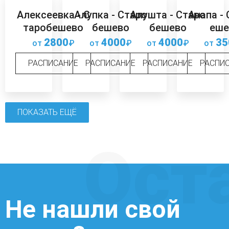
Алексеевка - С
Алупка - Старо
Алушта - Старо
Анапа -
таробешево
бешево
бешево
еше
2800
4000
4000
35
от
₽
от
₽
от
₽
от
РАСПИСАНИЕ
РАСПИСАНИЕ
РАСПИСАНИЕ
РАСПИ
ПОКАЗАТЬ ЕЩЁ
Ост
Не нашли свой