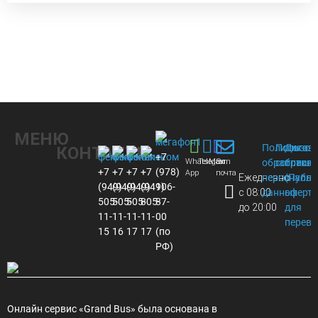
МЕНЮ
Политика
Пользов
Догов
КОНТАКТЫ
+7
Whats
Telegram
Max
Эл.
обработки
соглаше
присое
+7
+7
+7
+7
(978)
App
почта
Ежедневно
персональ
(Публи
(949)
(949)
(949)
(949)
106-
с 08:00
данных
оферта
505-
505-
505-
805-
87-
до 20:00
для
11-
11-
11-
11-
00
перево
15
16
17
17
(по
РФ)
Онлайн сервис «Grand Bus» была основана в