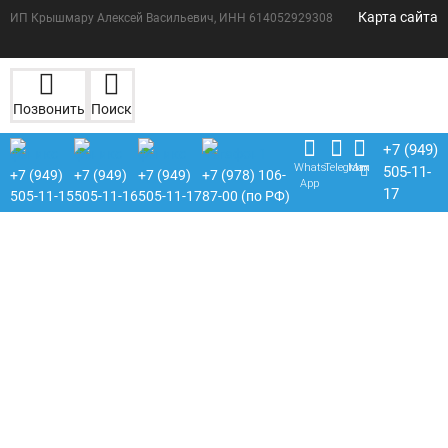
Карта сайта
ИП Крышмару Алексей Васильевич, ИНН 614052929308
Позвонить
Поиск
+7 (949)
Whats
Telegram
Max
505-11-
+7 (949)
+7 (949)
+7 (949)
+7 (978) 106-
App
17
505-11-15
505-11-16
505-11-17
87-00 (по РФ)