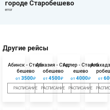
городе Старобешево
error
Другие рейсы
Абинск - Старо
Абхазия - Стар
Адлер - Староб
Алахадз
бешево
обешево
ешево
робе
3500
4500
4000
60
от
₽
от
₽
от
₽
от
РАСПИСАНИЕ
РАСПИСАНИЕ
РАСПИСАНИЕ
РАСПИ