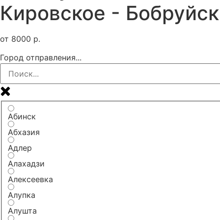
Кировское - Бобруйск
от
8000
р.
Город отправления...
Абинск
Абхазия
Адлер
Алахадзи
Алексеевка
Алупка
Алушта