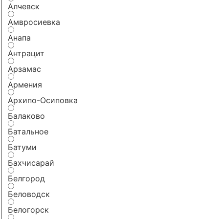
Алчевск
Амвросиевка
Анапа
Антрацит
Арзамас
Армения
Архипо-Осиповка
Балаково
Батальное
Батуми
Бахчисарай
Белгород
Беловодск
Белогорск