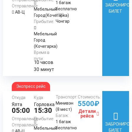
1 багаж
ЗАБРОНИРО
Отправление:
бесплатно
Мебельный
БИЛЕТ
АВ-Ц
КПП:
Город(Кочегарка)
Чонгар
Прибытие:
Мебельный
Город
(Кочегарка)
Время в
пути:
10 часов
30 минут
Экспресс рейс
Транспорт:
Стоимость:
Откуда:
Куда:
5500₽
Минивэн
Ялта
Горловка
05:00
15:30
(8 мест)
Детали
Багаж:
рейса
Отправление:
Прибытие:
1 багаж
ЗАБРОНИРО
Отправление:
бесплатно
Мебельный
БИЛЕТ
АВ-Ц