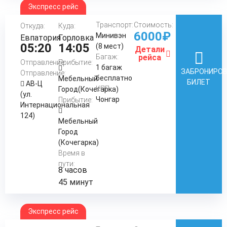
Экспресс рейс
Транспорт:
Стоимость:
Откуда:
Куда:
6000₽
Минивэн
Евпатория
Горловка
05:20
14:05
(8 мест)
Детали
Багаж:
рейса
Отправление:
Прибытие:
1 багаж
ЗАБРОНИРО
Отправление:
бесплатно
Мебельный
БИЛЕТ
АВ-Ц
КПП:
Город(Кочегарка)
(ул.
Чонгар
Прибытие:
Интернациональная
124)
Мебельный
Город
(Кочегарка)
Время в
пути:
8 часов
45 минут
Экспресс рейс