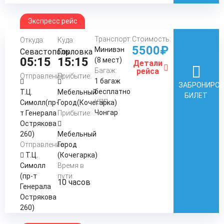
Экспресс рейс
Транспорт:
Стоимость:
Откуда:
Куда:
5500₽
Минивэн
Севастополь
Горловка
05:15
15:15
(8 мест)
Детали
Багаж:
рейса
Отправление:
Прибытие:
1 багаж
ЗАБРОНИРО
бесплатно
Т.Ц.
Мебельный
БИЛЕТ
КПП:
Симолл(пр-
Город(Кочегарка)
Чонгар
т Генерала
Прибытие:
Острякова
260)
Мебельный
Отправление:
Город
Т.Ц.
(Кочегарка)
Симолл
Время в
(пр-т
пути:
10 часов
Генерала
Острякова
260)