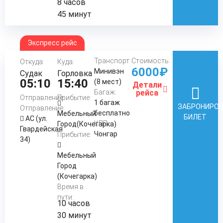
8 часов
45 минут
Экспресс рейс
Транспорт:
Стоимость:
Откуда:
Куда:
6000₽
Минивэн
Судак
Горловка
05:10
15:40
(8 мест)
Детали
Багаж:
рейса
Отправление:
Прибытие:
1 багаж
ЗАБРОНИРО
Отправление:
бесплатно
Мебельный
БИЛЕТ
АС (ул.
КПП:
Город(Кочегарка)
Гвардейская
Чонгар
Прибытие:
34)
Мебельный
Город
(Кочегарка)
Время в
пути:
10 часов
30 минут