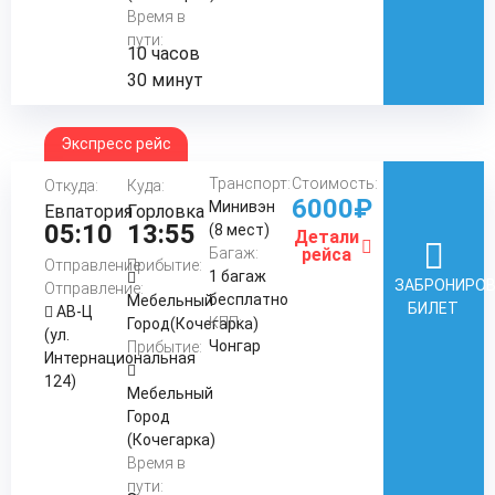
Время в
пути:
10 часов
30 минут
Экспресс рейс
Транспорт:
Стоимость:
Откуда:
Куда:
6000₽
Минивэн
Евпатория
Горловка
05:10
13:55
(8 мест)
Детали
Багаж:
рейса
Отправление:
Прибытие:
1 багаж
ЗАБРОНИРО
Отправление:
бесплатно
Мебельный
БИЛЕТ
АВ-Ц
КПП:
Город(Кочегарка)
(ул.
Чонгар
Прибытие:
Интернациональная
124)
Мебельный
Город
(Кочегарка)
Время в
пути: