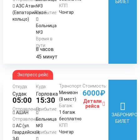
БИЛЕТ
КПП:
АЗС Атан
№3
Чонгар
(Евпаторийское
Прибытие:
кольцо)
Больница
№3
Время в
пути:
8 часов
45 минут
Экспресс рейс
Транспорт:
Стоимость:
Откуда:
Куда:
6000₽
Минивэн
Судак
Горловка
05:00
15:30
(8 мест)
Детали
Багаж:
рейса
Отправление:
Прибытие:
1 багаж
АШАН
ЗАБРОНИРО
бесплатно
Отправление:
Больница
БИЛЕТ
КПП:
АС (ул.
№3
Чонгар
Гвардейская
Прибытие:
34)