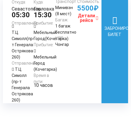
Транспорт:
Стоимость:
Откуда:
Куда:
5500₽
Минивэн
Севастополь
Горловка
05:30
15:30
(8 мест)
Детали
Багаж:
рейса
Отправление:
Прибытие:
1 багаж
ЗАБРОНИРО
бесплатно
Т.Ц.
Мебельный
БИЛЕТ
КПП:
Симолл(пр-
Город(Кочегарка)
Чонгар
т Генерала
Прибытие:
Острякова
260)
Мебельный
Отправление:
Город
Т.Ц.
(Кочегарка)
Симолл
Время в
(пр-т
пути:
10 часов
Генерала
Острякова
260)