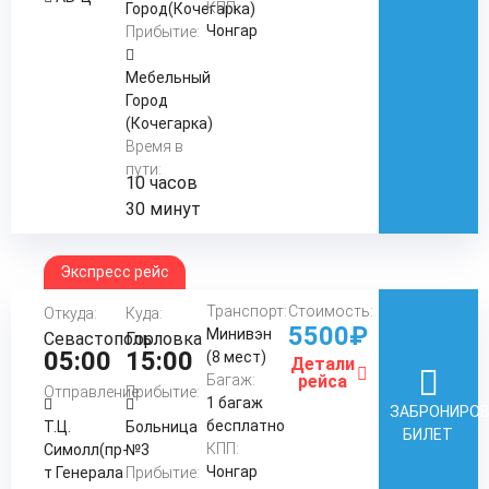
КПП:
Город(Кочегарка)
Чонгар
Прибытие:
Мебельный
Город
(Кочегарка)
Время в
пути:
10 часов
30 минут
Экспресс рейс
Транспорт:
Стоимость:
Откуда:
Куда:
5500₽
Минивэн
Севастополь
Горловка
05:00
15:00
(8 мест)
Детали
Багаж:
рейса
Отправление:
Прибытие:
1 багаж
ЗАБРОНИРО
бесплатно
Т.Ц.
Больница
БИЛЕТ
КПП:
Симолл(пр-
№3
Чонгар
т Генерала
Прибытие: