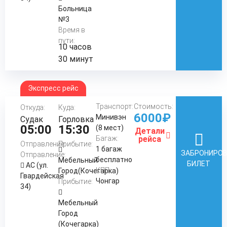
Больница
№3
Время в
пути:
10 часов
30 минут
Экспресс рейс
Транспорт:
Стоимость:
Откуда:
Куда:
6000₽
Минивэн
Судак
Горловка
05:00
15:30
(8 мест)
Детали
Багаж:
рейса
Отправление:
Прибытие:
1 багаж
ЗАБРОНИРО
Отправление:
бесплатно
Мебельный
БИЛЕТ
АС (ул.
КПП:
Город(Кочегарка)
Гвардейская
Чонгар
Прибытие:
34)
Мебельный
Город
(Кочегарка)