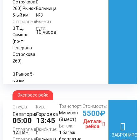
Острякова
260) Рынок
Больница
5-ый км
№3
Отправление:
Время в
Т.Ц.
пути:
10 часов
Симолл
(пр-т
Генерала
Острякова
260)
Рынок 5-
ый км
Экспресс рейс
Транспорт:
Стоимость:
Откуда:
Куда:
5500₽
Минивэн
Евпатория
Горловка
05:00
13:45
(8 мест)
Детали
Багаж:
рейса
Отправление:
Прибытие:
1 багаж
АШАН
ЗАБРОНИРО
бесплатно
Отправление:
Больница