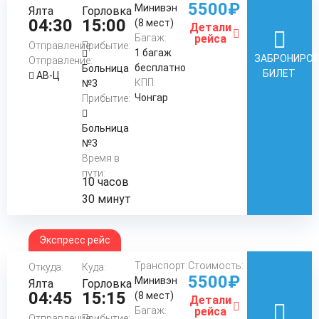
5500₽
Минивэн
Ялта
Горловка
04:30
15:00
(8 мест)
Детали
Багаж:
рейса
Отправление:
Прибытие:
1 багаж
ЗАБРОНИРО
Отправление:
бесплатно
Больница
БИЛЕТ
АВ-Ц
КПП:
№3
Чонгар
Прибытие:
Больница
№3
Время в
пути:
10 часов
30 минут
Экспресс рейс
Транспорт:
Стоимость:
Откуда:
Куда:
5500₽
Минивэн
Ялта
Горловка
04:45
15:15
(8 мест)
Детали
Багаж:
рейса
Отправление:
Прибытие: