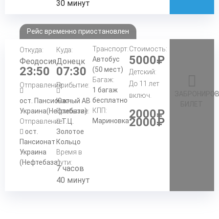
30 минут
Рейс временно приостановлен
Транспорт:
Стоимость:
Откуда:
Куда:
5000₽
Автобус
Феодосия
Донецк
23:50
07:30
(50 мест)
Детский:
Багаж:
До 11 лет
Отправление:
Прибытие:
1 багаж
ЗАБРОНИРО
включ.
бесплатно
ост. Пансионат
Южный АВ
БИЛЕТ
КПП:
Украина(Нефтебаза)
Прибытие:
2000₽
2000₽
Мариновка
Отправление:
Т.Ц.
ост.
Золотое
Пансионат
Кольцо
Украина
Время в
(Нефтебаза)
пути:
7 часов
40 минут