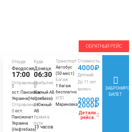
ОБРАТНЫЙ РЕЙС
Транспорт:
Стоимость:
Откуда:
Куда:
4000₽
Автобус
Феодосия
Донецк
17:00
06:30
(50 мест)
Детский:
Багаж:
До 11 лет
Отправление:
Прибытие:
1 багаж
ЗАБРОНИРО
включ.
бесплатно
ост. Пансионат
Южный АВ
БИЛЕТ
КПП:
Украина(Нефтебаза)
Прибытие:
2000₽
2000₽
Мариновка
Отправление:
Южный
ост.
АВ
Детали
Пансионат
Время в
рейса
Украина
пути:
13 часов
(Нефтебаза)