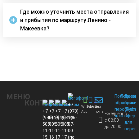
Где можно уточнить места отправления
и прибытия по маршруту Ленино -
Макеевка?
МЕНЮ
Политика
Пользов
Догов
КОНТАКТЫ
обработки
соглаше
присо
+7
Whats
Telegram
Max
Эл.
персональ
(Публи
+7
+7
+7
+7
(978)
App
почта
Ежедневно
данных
оферт
(949)
(949)
(949)
(949)
106-
с 08:00
для
505-
505-
505-
805-
87-
до 20:00
перево
11-
11-
11-
11-
00
15
16
17
17
(по