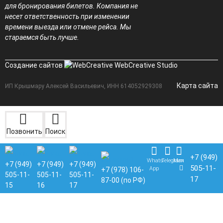
для бронирования билетов. Компания не
несет ответственность при изменении
времени выезда или отмене рейса. Мы
стараемся быть лучше.
Создание сайтов
WebCreative Studio
Карта сайта
ИП Крышмару Алексей Васильевич, ИНН 614052929308
Позвонить
Поиск
+7 (949)
Whats
Telegram
Max
+7 (949)
+7 (949)
+7 (949)
505-11-
App
+7 (978) 106-
505-11-
505-11-
505-11-
17
87-00 (по РФ)
15
16
17