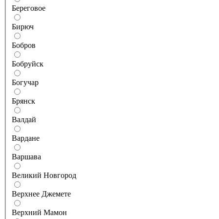
Береговое
Бирюч
Бобров
Бобруйск
Богучар
Брянск
Валдай
Вардане
Варшава
Великий Новгород
Верхнее Джемете
Верхний Мамон