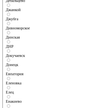
Дебальцево
Джанкой
Джубга
Дивноморское
Динская
ДНР
Докучаевск
Донецк
Евпатория
Еленовка
Елец
Енакиево