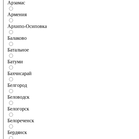
Арзамас
Армения
Архипо-Осиповка
Балаково
Батальное
Батуми
Бахчисарай
Белгород
Беловодск
Белогорск
Белореченск
Бердянск