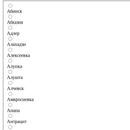
Абинск
Абхазия
Адлер
Алахадзи
Алексеевка
Алупка
Алушта
Алчевск
Амвросиевка
Анапа
Антрацит