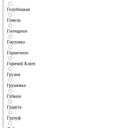
Голубицкая
Гомель
Гончарное
Горловка
Горшечное
Горячий Ключ
Грузия
Грушевка
Губкин
Гудаута
Гурзуф