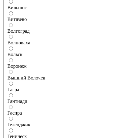
Вильнюс
Витязево
Волгоград
Волноваха
Вольск
Воронеж
Вышний Волочек
Гагра
Гантиади
Гаспра
Геленджик
Геническ