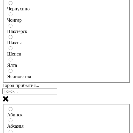
Чернухино
Чонгар
Шахтерск
Шахты
Шепси
Ялта
Ясиноватая
Город прибытия...
Абинск
Абхазия