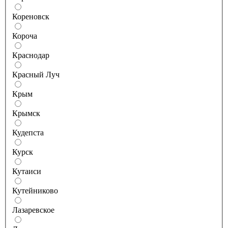
Кореновск
Короча
Краснодар
Красный Луч
Крым
Крымск
Кудепста
Курск
Кутаиси
Кутейниково
Лазаревское