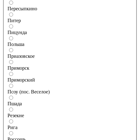
Пересыпкино
Питер
Пицунда
Польша
Приазовское
Приморск
Приморский
Псоу (пос. Веселое)
Пшада
Резекне
Рига
Россошь