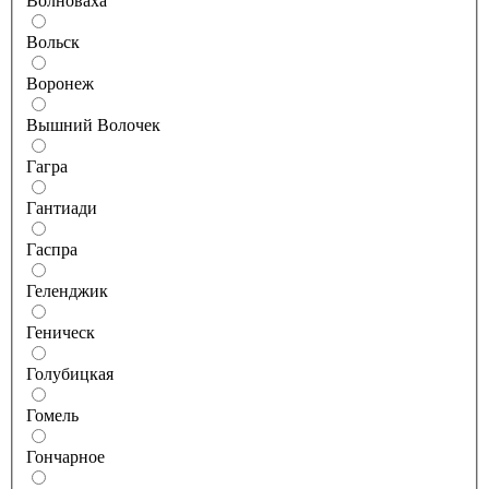
Волноваха
Вольск
Воронеж
Вышний Волочек
Гагра
Гантиади
Гаспра
Геленджик
Геническ
Голубицкая
Гомель
Гончарное