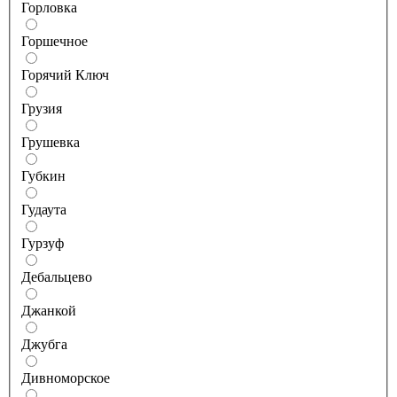
Горловка
Горшечное
Горячий Ключ
Грузия
Грушевка
Губкин
Гудаута
Гурзуф
Дебальцево
Джанкой
Джубга
Дивноморское