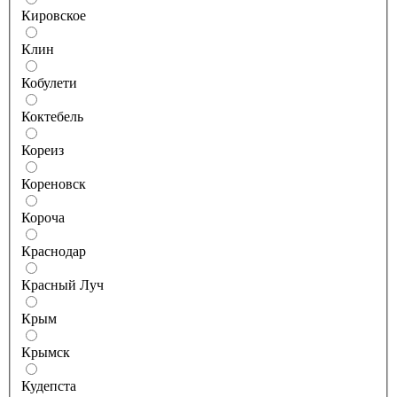
Кировское
Клин
Кобулети
Коктебель
Кореиз
Кореновск
Короча
Краснодар
Красный Луч
Крым
Крымск
Кудепста