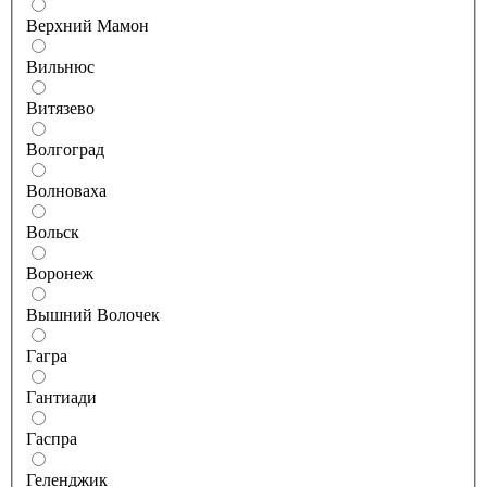
Верхний Мамон
Вильнюс
Витязево
Волгоград
Волноваха
Вольск
Воронеж
Вышний Волочек
Гагра
Гантиади
Гаспра
Геленджик