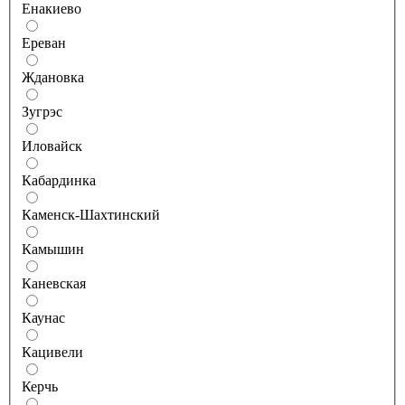
Енакиево
Ереван
Ждановка
Зугрэс
Иловайск
Кабардинка
Каменск-Шахтинский
Камышин
Каневская
Каунас
Кацивели
Керчь