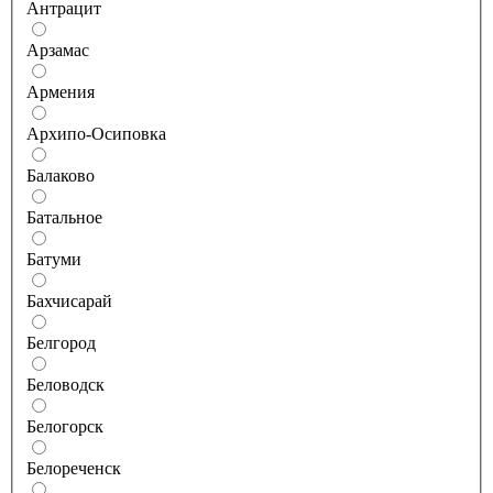
Антрацит
Арзамас
Армения
Архипо-Осиповка
Балаково
Батальное
Батуми
Бахчисарай
Белгород
Беловодск
Белогорск
Белореченск