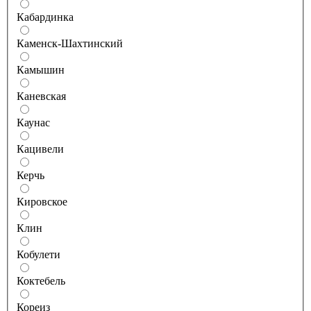
Кабардинка
Каменск-Шахтинский
Камышин
Каневская
Каунас
Кацивели
Керчь
Кировское
Клин
Кобулети
Коктебель
Кореиз