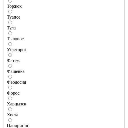
Торжок
Туапсе
Тула
Тыловое
Углегорск
Фатеж
Фащевка
Феодосия
Форос
Харцызск
Хоста
Цандрипш