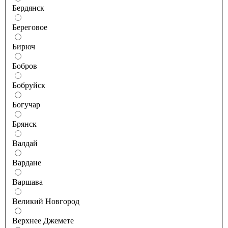
Бердянск
Береговое
Бирюч
Бобров
Бобруйск
Богучар
Брянск
Валдай
Вардане
Варшава
Великий Новгород
Верхнее Джемете