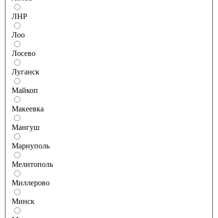
ЛНР
Лоо
Лосево
Луганск
Майкоп
Макеевка
Мангуш
Мариуполь
Мелитополь
Миллерово
Минск