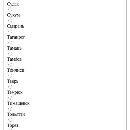
Судак
Сухум
Сызрань
Таганрог
Тамань
Тамбов
Тбилиси
Тверь
Темрюк
Тимашевск
Тольятти
Торез