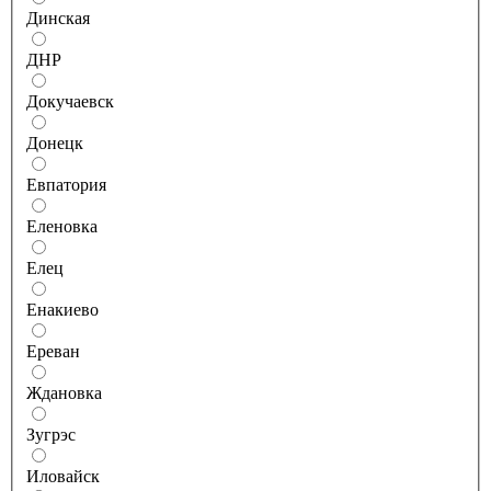
Динская
ДНР
Докучаевск
Донецк
Евпатория
Еленовка
Елец
Енакиево
Ереван
Ждановка
Зугрэс
Иловайск