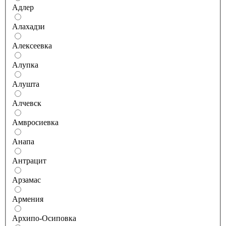
Адлер
Алахадзи
Алексеевка
Алупка
Алушта
Алчевск
Амвросиевка
Анапа
Антрацит
Арзамас
Армения
Архипо-Осиповка