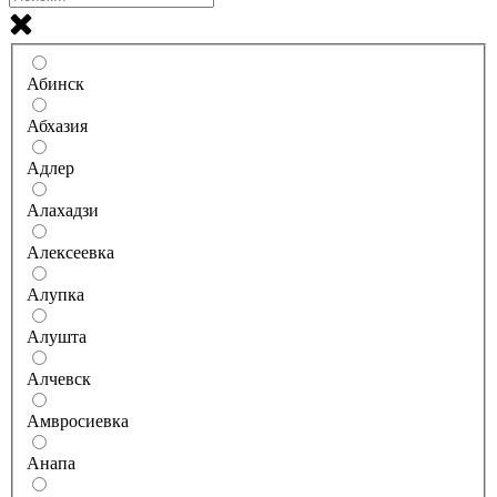
Абинск
Абхазия
Адлер
Алахадзи
Алексеевка
Алупка
Алушта
Алчевск
Амвросиевка
Анапа