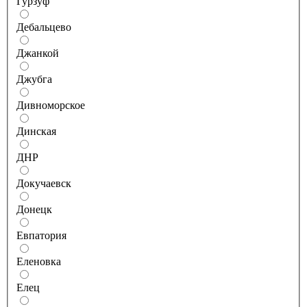
Гурзуф
Дебальцево
Джанкой
Джубга
Дивноморское
Динская
ДНР
Докучаевск
Донецк
Евпатория
Еленовка
Елец