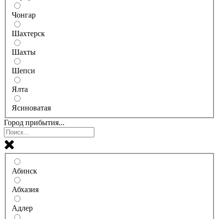
Чонгар
Шахтерск
Шахты
Шепси
Ялта
Ясиноватая
Город прибытия...
Абинск
Абхазия
Адлер