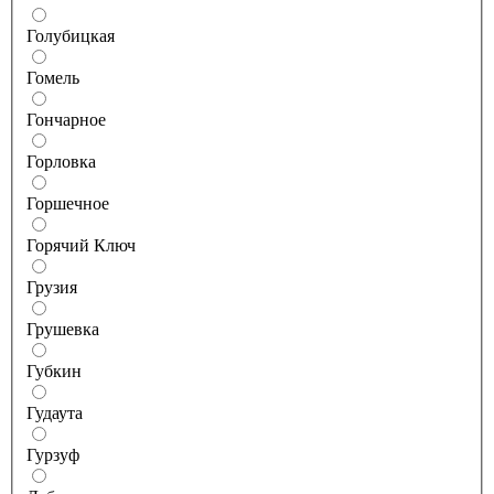
Голубицкая
Гомель
Гончарное
Горловка
Горшечное
Горячий Ключ
Грузия
Грушевка
Губкин
Гудаута
Гурзуф