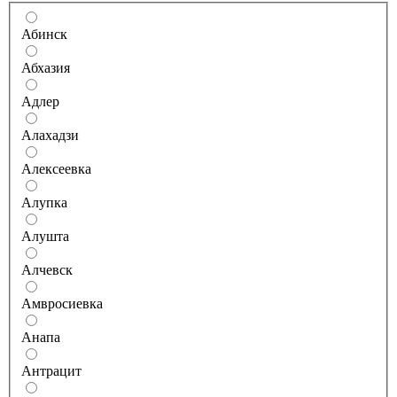
Абинск
Абхазия
Адлер
Алахадзи
Алексеевка
Алупка
Алушта
Алчевск
Амвросиевка
Анапа
Антрацит