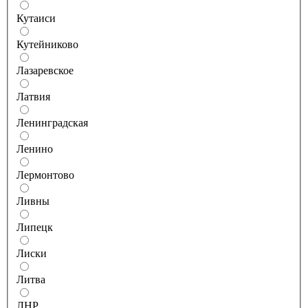
Кутаиси
Кутейниково
Лазаревское
Латвия
Ленинградская
Ленино
Лермонтово
Ливны
Липецк
Лиски
Литва
ЛНР