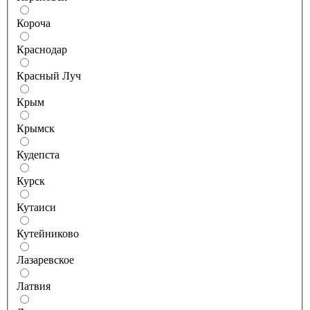
Короча
Краснодар
Красный Луч
Крым
Крымск
Кудепста
Курск
Кутаиси
Кутейниково
Лазаревское
Латвия