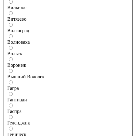
Вильнюс
Витязево
Волгоград
Волноваха
Вольск
Воронеж
Вышний Волочек
Гагра
Гантиади
Гаспра
Геленджик
Геническ