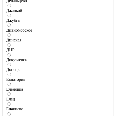
Дебальцево
Джанкой
Джубга
Дивноморское
Динская
ДНР
Докучаевск
Донецк
Евпатория
Еленовка
Елец
Енакиево