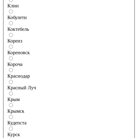
Клин
Кобулети
Коктебель
Кореиз
Кореновск
Короча
Краснодар
Красный Луч
Крым
Крымск
Кудепста
Курск