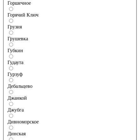
Горшечное
Горячий Ключ
Грузия
Грушевка
Губкин
Гудаута
Гурзуф
Дебальцево
Джанкой
Джубга
Дивноморское
Динская