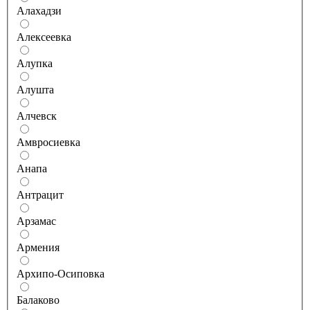
Алахадзи
Алексеевка
Алупка
Алушта
Алчевск
Амвросиевка
Анапа
Антрацит
Арзамас
Армения
Архипо-Осиповка
Балаково