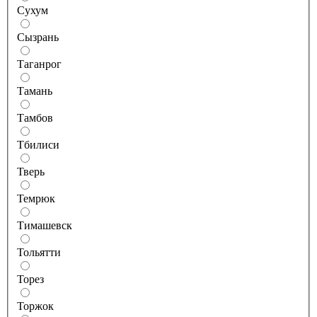
Сухум
Сызрань
Таганрог
Тамань
Тамбов
Тбилиси
Тверь
Темрюк
Тимашевск
Тольятти
Торез
Торжок