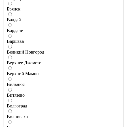
Брянск
Валдай
Вардане
Варшава
Великий Новгород
Верхнее Джемете
Верхний Мамон
Вильнюс
Витязево
Волгоград
Волноваха