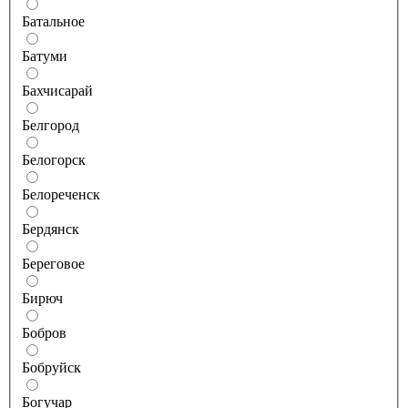
Батальное
Батуми
Бахчисарай
Белгород
Белогорск
Белореченск
Бердянск
Береговое
Бирюч
Бобров
Бобруйск
Богучар