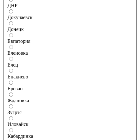
ДНР
Докучаевск
Донецк
Евпатория
Еленовка
Елец
Енакиево
Ереван
Ждановка
Зугрэс
Иловайск
Кабардинка