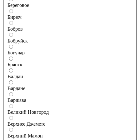
Береговое
Бирюч
Бобров
Бобруйск
Богучар
Брянск
Валдай
Вардане
Варшава
Великий Новгород
Верхнее Джемете
Верхний Мамон