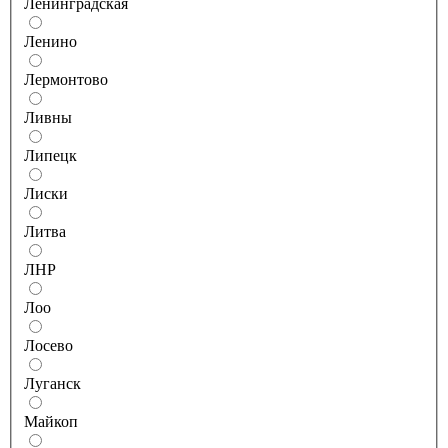
Ленинградская
Ленино
Лермонтово
Ливны
Липецк
Лиски
Литва
ЛНР
Лоо
Лосево
Луганск
Майкоп