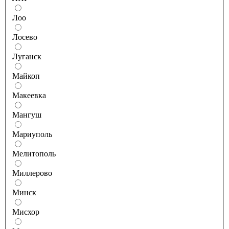
Лоо
Лосево
Луганск
Майкоп
Макеевка
Мангуш
Мариуполь
Мелитополь
Миллерово
Минск
Мисхор