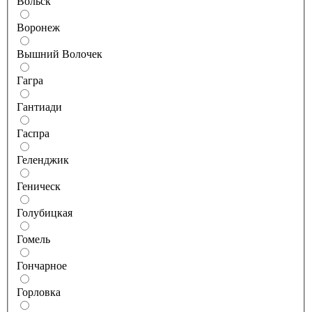
Вольск
Воронеж
Вышний Волочек
Гагра
Гантиади
Гаспра
Геленджик
Геническ
Голубицкая
Гомель
Гончарное
Горловка