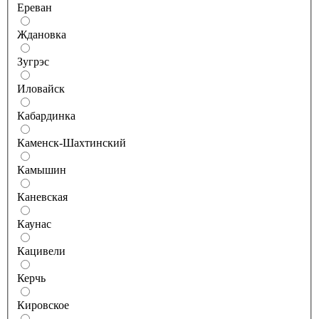
Ереван
Ждановка
Зугрэс
Иловайск
Кабардинка
Каменск-Шахтинский
Камышин
Каневская
Каунас
Кацивели
Керчь
Кировское