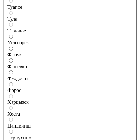
Туапсе
Тула
Тыловое
Углегорск
Фатеж
Фащевка
Феодосия
Форос
Харцызск
Хоста
Цандрипш
Чернухино