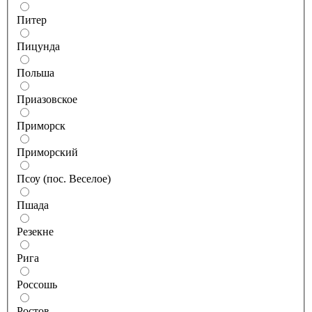
Питер
Пицунда
Польша
Приазовское
Приморск
Приморский
Псоу (пос. Веселое)
Пшада
Резекне
Рига
Россошь
Ростов