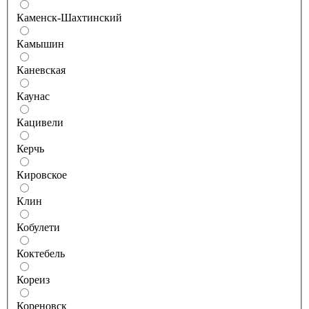
Каменск-Шахтинский
Камышин
Каневская
Каунас
Кацивели
Керчь
Кировское
Клин
Кобулети
Коктебель
Кореиз
Кореновск