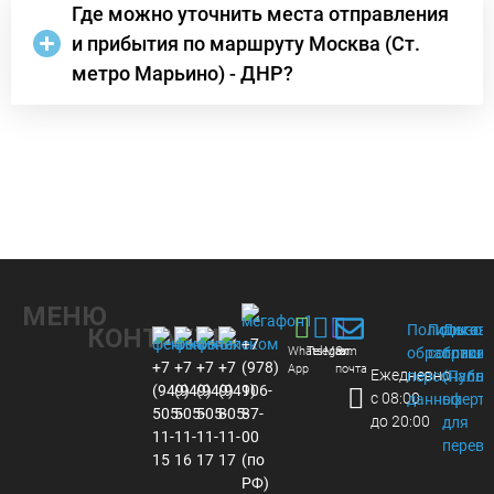
Где можно уточнить места отправления
и прибытия по маршруту Москва (Ст.
метро Марьино) - ДНР?
МЕНЮ
Политика
Пользов
Догов
КОНТАКТЫ
+7
Whats
Telegram
Max
Эл.
обработки
соглаше
присое
+7
+7
+7
+7
(978)
App
почта
Ежедневно
персональ
(Публи
(949)
(949)
(949)
(949)
106-
с 08:00
данных
оферта
505-
505-
505-
805-
87-
до 20:00
для
11-
11-
11-
11-
00
перево
15
16
17
17
(по
РФ)