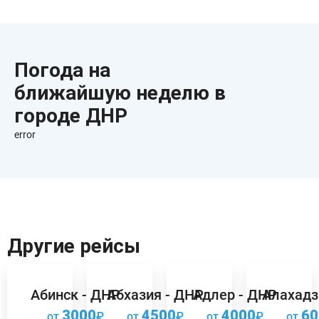
Погода на
ближайшую неделю в
городе ДНР
error
Другие рейсы
Абинск - ДНР
Абхазия - ДНР
Адлер - ДНР
Алахадз
3000
4500
4000
60
от
₽
от
₽
от
₽
от