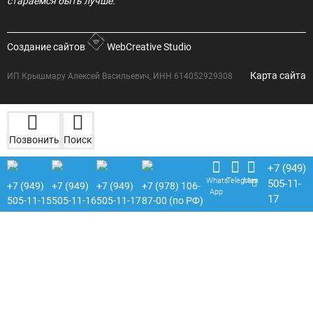
стараемся быть лучше.
Создание сайтов
WebCreative Studio
Карта сайта
ИП Крышмару Алексей Васильевич, ИНН 614052929308
Позвонить
Поиск
+7 (949)
Whats
Telegram
Max
505-11-
+7 (949)
+7 (949)
+7 (949)
+7 (978) 106-
App
17
505-11-15
505-11-16
505-11-17
87-00 (по РФ)