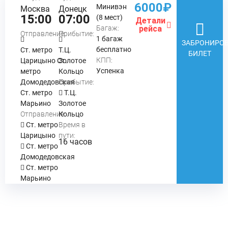
6000₽
Минивэн
Москва
Донецк
15:00
07:00
(8 мест)
Детали
Багаж:
рейса
Отправление:
Прибытие:
1 багаж
ЗАБРОНИРОВ
бесплатно
Ст. метро
Т.Ц.
БИЛЕТ
КПП:
Царицыно Ст.
Золотое
Успенка
метро
Кольцо
Домодедовская
Прибытие:
Ст. метро
Т.Ц.
Марьино
Золотое
Отправление:
Кольцо
Ст. метро
Время в
Царицыно
пути:
16 часов
Ст. метро
Домодедовская
Ст. метро
Марьино