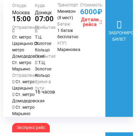
Транспорт:
Стоимость:
Откуда:
Куда:
6000₽
Минивэн
Москва
Донецк
15:00
07:00
(8 мест)
Детали
Багаж:
рейса
Отправление:
Прибытие:
1 багаж
ЗАБРОНИРОВ
бесплатно
Ст. метро
Т.Ц.
БИЛЕТ
КПП:
Царицыно Ст.
Золотое
Мариновка
метро
Кольцо
Домодедовская
Прибытие:
Ст. метро
Т.Ц.
Марьино
Золотое
Отправление:
Кольцо
Ст. метро
Время в
Царицыно
пути:
16 часов
Ст. метро
Домодедовская
Ст. метро
Марьино
Экспресс рейс