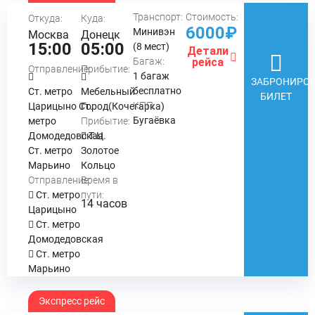
Транспорт:
Стоимость:
Откуда:
Куда:
6000₽
Минивэн
Москва
Донецк
15:00
05:00
(8 мест)
Детали
Багаж:
рейса
Отправление:
Прибытие:
1 багаж
ЗАБРОНИРОВ
бесплатно
Ст. метро
Мебельный
БИЛЕТ
КПП:
Царицыно Ст.
Город(Кочегарка)
Бугаёвка
метро
Прибытие:
Домодедовская
Т.Ц.
Ст. метро
Золотое
Марьино
Кольцо
Отправление:
Время в
Ст. метро
пути:
14 часов
Царицыно
Ст. метро
Домодедовская
Ст. метро
Марьино
Экспресс рейс