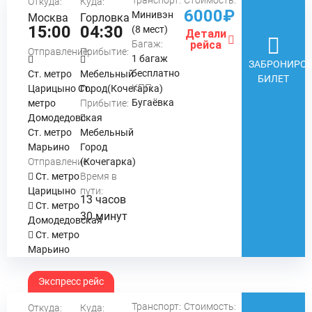
Транспорт:
Стоимость:
Откуда:
Куда:
6000₽
Минивэн
Москва
Горловка
15:00
04:30
(8 мест)
Детали
Багаж:
рейса
Отправление:
Прибытие:
1 багаж
ЗАБРОНИРОВ
бесплатно
Ст. метро
Мебельный
БИЛЕТ
КПП:
Царицыно Ст.
Город(Кочегарка)
Бугаёвка
метро
Прибытие:
Домодедовская
Ст. метро
Мебельный
Марьино
Город
Отправление:
(Кочегарка)
Ст. метро
Время в
Царицыно
пути:
13 часов
Ст. метро
30 минут
Домодедовская
Ст. метро
Марьино
Экспресс рейс
Транспорт:
Стоимость:
Откуда:
Куда: