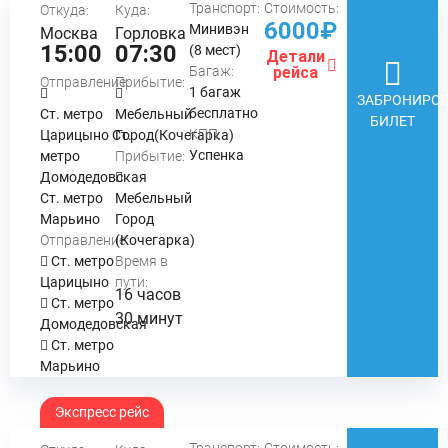
Транспорт:
Стоимость:
Откуда:
Куда:
6000₽
Минивэн
Москва
Горловка
15:00
07:30
(8 мест)
Детали
Багаж:
рейса
Отправление:
Прибытие:
1 багаж
ЗАБРОНИРОВ
бесплатно
Ст. метро
Мебельный
БИЛЕТ
КПП:
Царицыно Ст.
Город(Кочегарка)
Успенка
метро
Прибытие:
Домодедовская
Ст. метро
Мебельный
Марьино
Город
Отправление:
(Кочегарка)
Ст. метро
Время в
Царицыно
пути:
16 часов
Ст. метро
30 минут
Домодедовская
Ст. метро
Марьино
Экспресс рейс