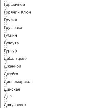
Горшечное
Горячий Ключ
Грузия
Грушевка
Губкин
Гудаута
Гурзуф
Дебальцево
Джанкой
Джубга
Дивноморское
Динская
ДНР
Докучаевск