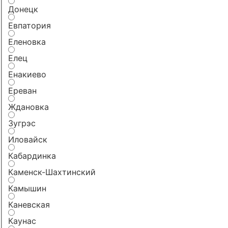
Донецк
Евпатория
Еленовка
Елец
Енакиево
Ереван
Ждановка
Зугрэс
Иловайск
Кабардинка
Каменск-Шахтинский
Камышин
Каневская
Каунас