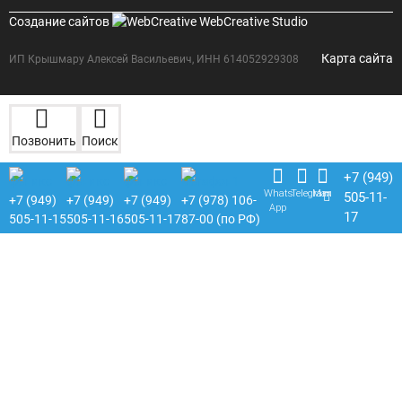
Создание сайтов
WebCreative Studio
Карта сайта
ИП Крышмару Алексей Васильевич, ИНН 614052929308
Позвонить
Поиск
+7 (949)
Whats
Telegram
Max
505-11-
+7 (949)
+7 (949)
+7 (949)
+7 (978) 106-
App
17
505-11-15
505-11-16
505-11-17
87-00 (по РФ)