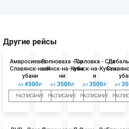
Другие рейсы
Амвросиевка -
Волноваха - Сл
Горловка - Сла
Дебаль
Славянск-на-К
авянск-на-Куба
вянск-на-Кубан
Славянс
убани
ни
и
уба
4500
3500
3500
35
от
₽
от
₽
от
₽
от
РАСПИСАНИЕ
РАСПИСАНИЕ
РАСПИСАНИЕ
РАСПИ