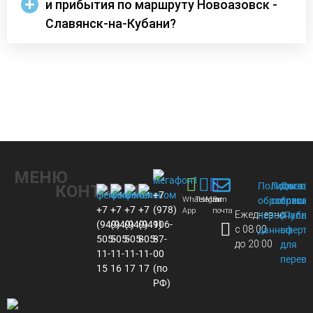
и прибытия по маршруту Новоазовск -
Славянск-на-Кубани?
МЕНЮ
Политика
Пользов
Догов
КОНТАКТЫ
+7
Whats
Telegram
Max
Эл.
обработки
соглаше
присое
+7
+7
+7
+7
(978)
App
почта
Ежедневно
персональ
(Публи
(949)
(949)
(949)
(949)
106-
с 08:00
данных
оферта
505-
505-
505-
805-
87-
до 20:00
для
11-
11-
11-
11-
00
перево
15
16
17
17
(по
РФ)