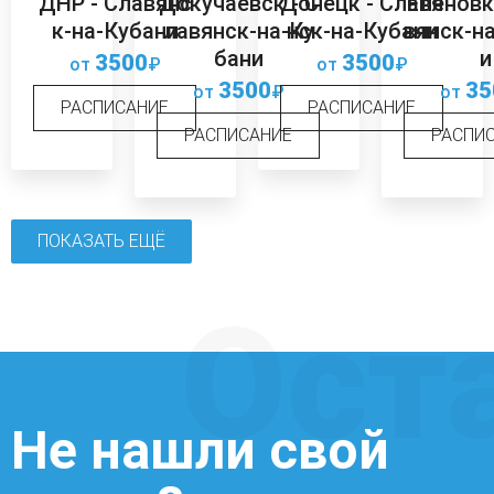
ДНР - Славянс
Докучаевск - С
Донецк - Славя
Еленовк
к-на-Кубани
лавянск-на-Ку
нск-на-Кубани
вянск-н
бани
и
3500
3500
от
₽
от
₽
3500
35
от
₽
от
РАСПИСАНИЕ
РАСПИСАНИЕ
РАСПИСАНИЕ
РАСПИ
ПОКАЗАТЬ ЕЩЁ
Ост
Не нашли свой