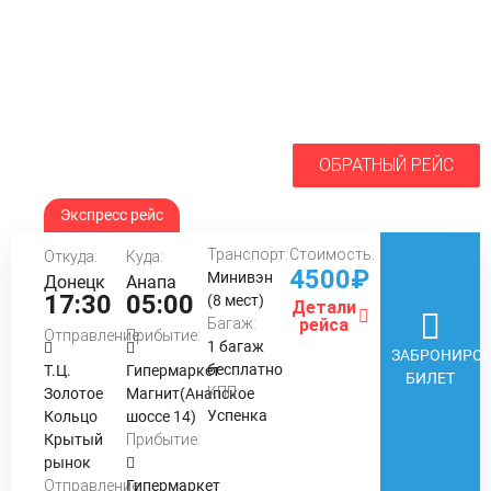
ОБРАТНЫЙ РЕЙС
Экспресс рейс
Транспорт:
Стоимость:
Откуда:
Куда:
4500₽
Минивэн
Донецк
Анапа
17:30
05:00
(8 мест)
Детали
Багаж:
рейса
Отправление:
Прибытие:
1 багаж
ЗАБРОНИРОВ
бесплатно
Т.Ц.
Гипермаркет
БИЛЕТ
КПП:
Золотое
Магнит(Анапское
Успенка
Кольцо
шоссе 14)
Крытый
Прибытие:
рынок
Отправление:
Гипермаркет