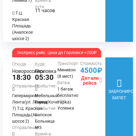
Ленина 7)
Время в
пути:
11 часов
Т.Ц.
Красная
Площадь
(Анапское
шоссе 2)
Экспресс рейс. Цена до Горловки +200₽
Транспорт:
Стоимость:
Откуда:
Куда:
4500₽
Минивэн
Новороссийск
Горловка
18:30
05:30
(8 мест)
Детали
Багаж:
рейса
Отправление:
Прибытие:
1 багаж
ЗАБРОНИРОВ
бесплатно
Гипермаркет
Мебельный
БИЛЕТ
КПП:
Лента(ул. Ленина
Город(Кочегарка)
Успенка
7) Т.Ц. Красная
Прибытие:
Площадь(Анапское
шоссе 2)
Больница
Отправление:
№3
Время в