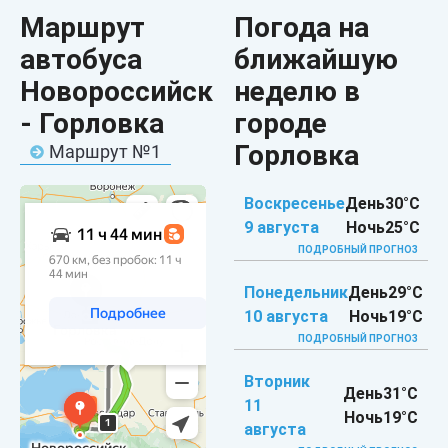
Маршрут
Погода на
автобуса
ближайшую
Новороссийск
неделю в
- Горловка
городе
Горловка
Маршрут №1
Воскресенье
День
30°C
9 августа
Ночь
25°C
ПОДРОБНЫЙ ПРОГНОЗ
Понедельник
День
29°C
10 августа
Ночь
19°C
ПОДРОБНЫЙ ПРОГНОЗ
Вторник
День
31°C
11
Ночь
19°C
августа