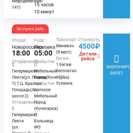
Мефодиевская
пути:
15 часов
141)
10 минут
Экспресс рейс
Транспорт:
Стоимость:
Откуда:
Куда:
4500₽
Минивэн
Новороссийск
Горловка
18:00
05:00
(8 мест)
Детали
Багаж:
рейса
Отправление:
Прибытие:
1 багаж
ЗАБРОНИРОВ
бесплатно
Гипермаркет
Мебельный
БИЛЕТ
КПП:
Лента(ул. Ленина
Город(Кочегарка)
Успенка
7) Т.Ц. Красная
Прибытие:
Площадь(Анапское
шоссе 2)
Мебельный
Отправление:
Город
(Кочегарка)
Гипермаркет
Лента
Больница
(ул.
№3