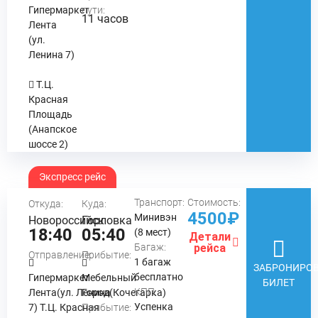
Гипермаркет
пути:
11 часов
Лента
(ул.
Ленина 7)
Т.Ц.
Красная
Площадь
(Анапское
шоссе 2)
Экспресс рейс
Транспорт:
Стоимость:
Откуда:
Куда:
4500₽
Минивэн
Новороссийск
Горловка
18:40
05:40
(8 мест)
Детали
Багаж:
рейса
Отправление:
Прибытие:
1 багаж
ЗАБРОНИРОВ
бесплатно
Гипермаркет
Мебельный
БИЛЕТ
КПП:
Лента(ул. Ленина
Город(Кочегарка)
Успенка
7) Т.Ц. Красная
Прибытие: