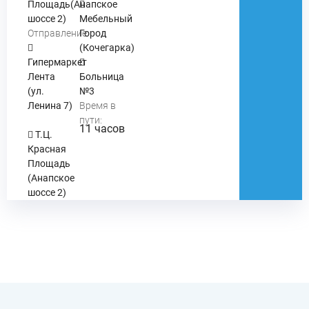
Площадь(Анапское
шоссе 2)
Мебельный
Отправление:
Город
(Кочегарка)
Гипермаркет
Лента
Больница
(ул.
№3
Ленина 7)
Время в
пути:
11 часов
Т.Ц.
Красная
Площадь
(Анапское
шоссе 2)