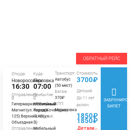
ОБРАТНЫЙ РЕЙС
Транспорт:
Стоимость:
Откуда:
Куда:
3700₽
Автобус
Новороссийск
Горловка
16:30
07:00
(50 мест)
Детский:
Багаж:
Отправление:
Прибытие:
370₽
До 11 лет
ЗАБРОНИРОВ
КПП:
ГипермаркетСемейный
Мебельный
включ.
БИЛЕТ
Мариновка
Магнит(ул. Кирова
Город(Кочегарка)
1850₽
125) Верхний АВ(ул.
Прибытие:
1850₽
Объездная 3)
Детали
Отправление:
Мебельный