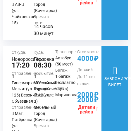
рейса
АВ-Ц
Город
(ул.
(Кочегарка)
Чайковского
Время в
15)
пути:
14 часов
30 минут
Транспорт:
Стоимость:
Откуда:
Куда:
4000₽
Автобус
Новороссийск
Горловка
17:20
08:30
(50 мест)
Детский:
Багаж:
Отправление:
Прибытие:
1 багаж
До 11 лет
ЗАБРОНИРОВ
бесплатно
ГипермаркетСемейный
Мебельный
включ.
БИЛЕТ
КПП:
Магнит(ул. Кирова
Город(Кочегарка)
2000₽
Мариновка
125) Верхний АВ(ул.
Прибытие:
2000₽
Объездная 3)
Детали
Отправление:
Мебельный
рейса
Маг.
Город
Пятёрочка
(Кочегарка)
(ул
Время в