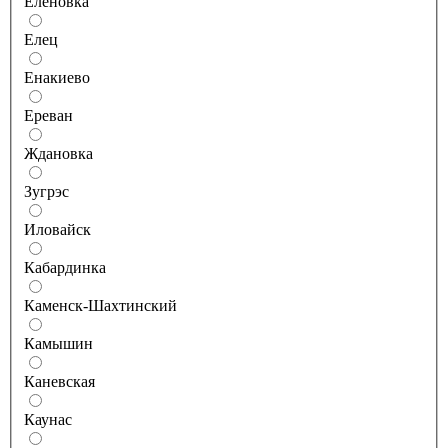
Еленовка
Елец
Енакиево
Ереван
Ждановка
Зугрэс
Иловайск
Кабардинка
Каменск-Шахтинский
Камышин
Каневская
Каунас