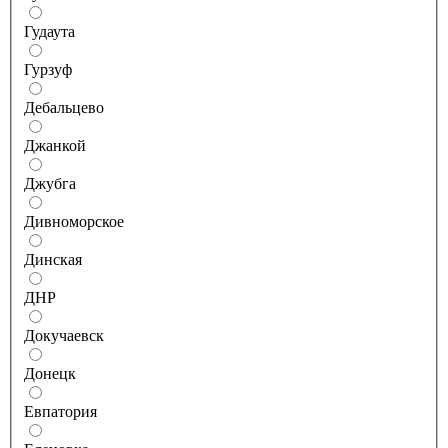
Гудаута
Гурзуф
Дебальцево
Джанкой
Джубга
Дивноморское
Динская
ДНР
Докучаевск
Донецк
Евпатория