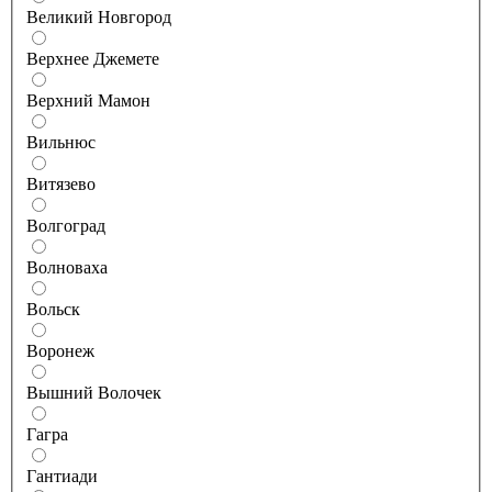
Великий Новгород
Верхнее Джемете
Верхний Мамон
Вильнюс
Витязево
Волгоград
Волноваха
Вольск
Воронеж
Вышний Волочек
Гагра
Гантиади