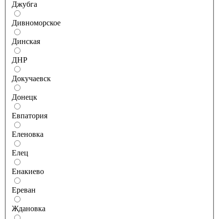
Джубга
Дивноморское
Динская
ДНР
Докучаевск
Донецк
Евпатория
Еленовка
Елец
Енакиево
Ереван
Ждановка