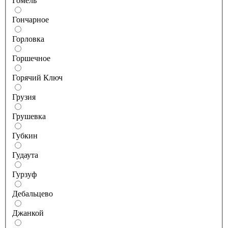
Гомель
Гончарное
Горловка
Горшечное
Горячий Ключ
Грузия
Грушевка
Губкин
Гудаута
Гурзуф
Дебальцево
Джанкой