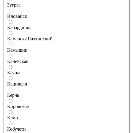
Зугрэс
Иловайск
Кабардинка
Каменск-Шахтинский
Камышин
Каневская
Каунас
Кацивели
Керчь
Кировское
Клин
Кобулети