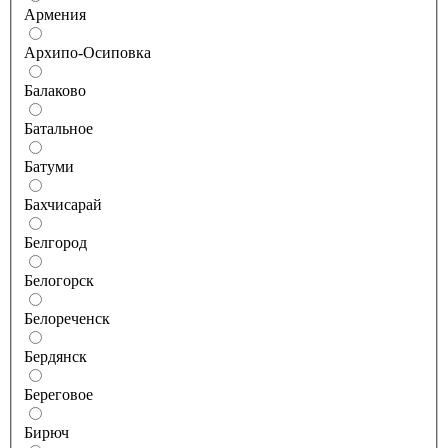
Армения
Архипо-Осиповка
Балаково
Батальное
Батуми
Бахчисарай
Белгород
Белогорск
Белореченск
Бердянск
Береговое
Бирюч