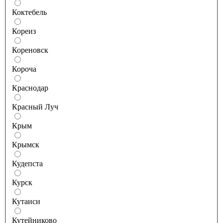
Коктебель
Кореиз
Кореновск
Короча
Краснодар
Красный Луч
Крым
Крымск
Кудепста
Курск
Кутаиси
Кутейниково