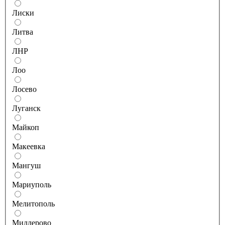
Лиски
Литва
ЛНР
Лоо
Лосево
Луганск
Майкоп
Макеевка
Мангуш
Мариуполь
Мелитополь
Миллерово