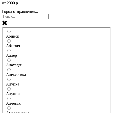
от
2900
р.
Город отправления...
Абинск
Абхазия
Адлер
Алахадзи
Алексеевка
Алупка
Алушта
Алчевск
Амвросиевка