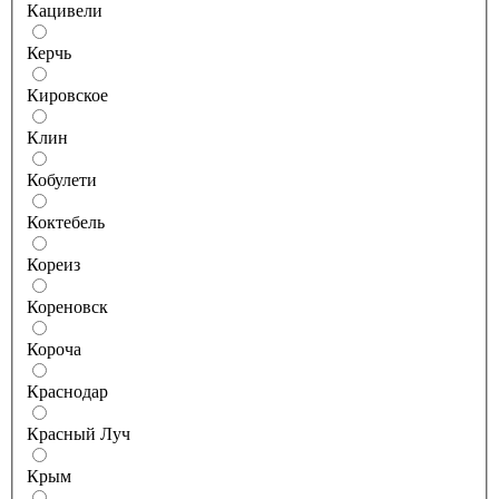
Кацивели
Керчь
Кировское
Клин
Кобулети
Коктебель
Кореиз
Кореновск
Короча
Краснодар
Красный Луч
Крым