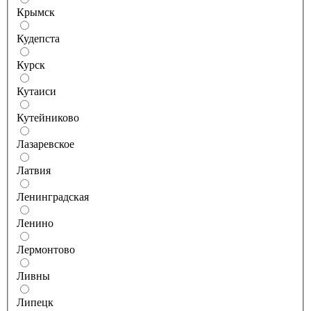
Крымск
Кудепста
Курск
Кутаиси
Кутейниково
Лазаревское
Латвия
Ленинградская
Ленино
Лермонтово
Ливны
Липецк