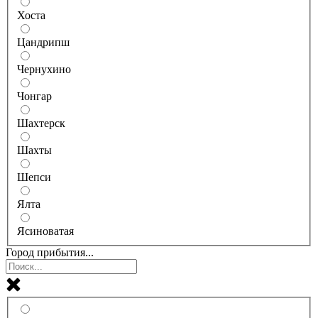
Хоста
Цандрипш
Чернухино
Чонгар
Шахтерск
Шахты
Шепси
Ялта
Ясиноватая
Город прибытия...