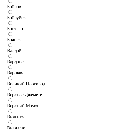
Бобров
Бобруйск
Богучар
Брянск
Валдай
Вардане
Варшава
Великий Новгород
Верхнее Джемете
Верхний Мамон
Вильнюс
Витязево