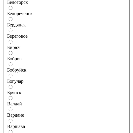
Белогорск
Белореченск
Бердянск
Береговое
Бирюч
Бобров
Бобруйск
Богучар
Брянск
Валдай
Вардане
Варшава