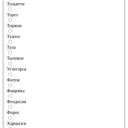
Тольятти
Торез
Торжок
Туапсе
Тула
Тыловое
Углегорск
Фатеж
Фащевка
Феодосия
Форос
Харцызск