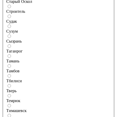
Старый Оскол
Строитель
Судак
Сухум
Сызрань
Таганрог
Тамань
Тамбов
Тбилиси
Тверь
Темрюк
Тимашевск