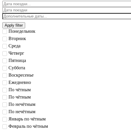
Apply filter
Понедельник
Вторник
Среда
Четверг
Пятница
Суббота
Воскресенье
Ежедневно
По чётным
По чётным
По нечётным
По нечётным
Январь по чётным
Февраль по чётным