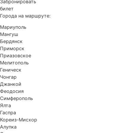
Забронировать
билет
Города на маршруте:
Мариуполь
Мангуш
Бердянск
Приморск
Приазовское
Мелитополь
Геническ
Чонгар
Джанкой
Феодосия
Симферополь
Ялта
Гаспра
Кореиз-Мисхор
Алупка