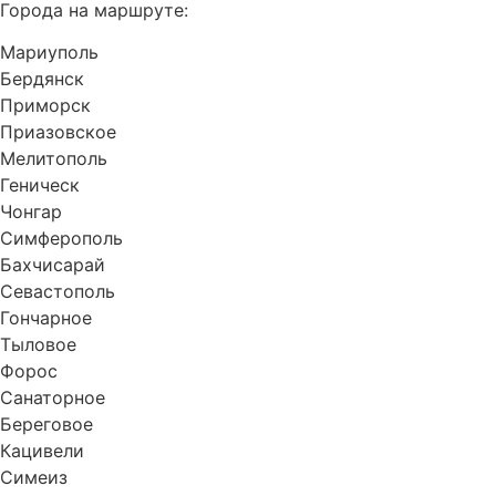
Города на маршруте:
Мариуполь
Бердянск
Приморск
Приазовское
Мелитополь
Геническ
Чонгар
Симферополь
Бахчисарай
Севастополь
Гончарное
Тыловое
Форос
Санаторное
Береговое
Кацивели
Симеиз