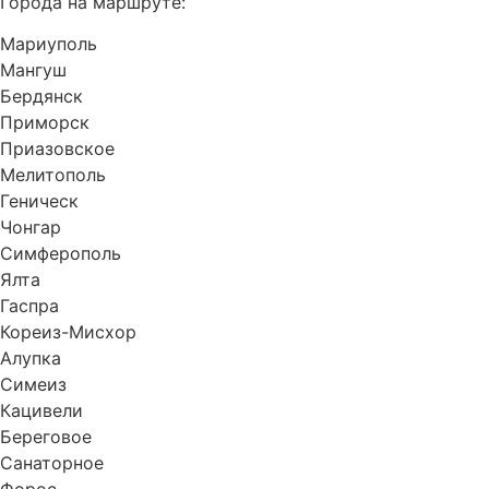
Города на маршруте:
Мариуполь
Мангуш
Бердянск
Приморск
Приазовское
Мелитополь
Геническ
Чонгар
Симферополь
Ялта
Гаспра
Кореиз-Мисхор
Алупка
Симеиз
Кацивели
Береговое
Санаторное