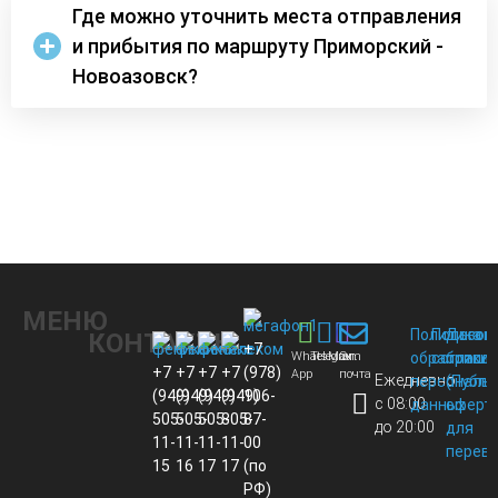
Где можно уточнить места отправления
и прибытия по маршруту Приморский -
Новоазовск?
МЕНЮ
Политика
Пользов
Догов
КОНТАКТЫ
+7
Whats
Telegram
Max
Эл.
обработки
соглаше
присо
+7
+7
+7
+7
(978)
App
почта
Ежедневно
персональ
(Публи
(949)
(949)
(949)
(949)
106-
с 08:00
данных
оферт
505-
505-
505-
805-
87-
до 20:00
для
11-
11-
11-
11-
00
перево
15
16
17
17
(по
РФ)