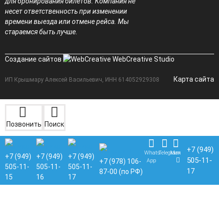
для бронирования билетов. Компания не
несет ответственность при изменении
времени выезда или отмене рейса. Мы
стараемся быть лучше.
Создание сайтов
WebCreative Studio
Карта сайта
ИП Крышмару Алексей Васильевич, ИНН 614052929308
Позвонить
Поиск
+7 (949)
Whats
Telegram
Max
+7 (949)
+7 (949)
+7 (949)
505-11-
App
+7 (978) 106-
505-11-
505-11-
505-11-
17
87-00 (по РФ)
15
16
17