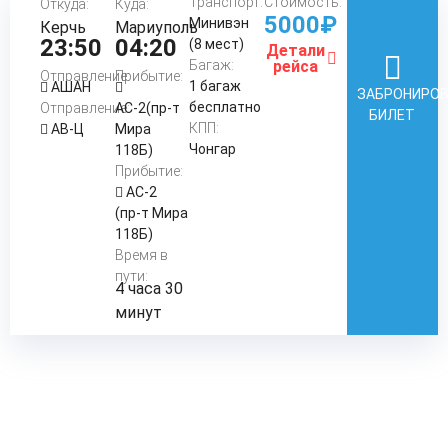
Транспорт:
Стоимость:
Откуда:
Куда:
5000₽
Минивэн
Керчь
Мариуполь
23:50
04:20
(8 мест)
Детали
Багаж:
рейса
Отправление:
Прибытие:
1 багаж
АШАН
ЗАБРОНИРО
бесплатно
Отправление:
АС-2(пр-т
БИЛЕТ
КПП:
АВ-Ц
Мира
Чонгар
118Б)
Прибытие:
АС-2
(пр-т Мира
118Б)
Время в
пути:
4 часа 30
минут