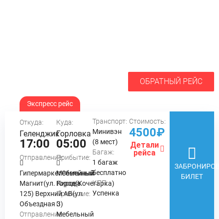
ОБРАТНЫЙ РЕЙС
Экспресс рейс
Транспорт:
Стоимость:
Откуда:
Куда:
4500₽
Минивэн
Геленджик
Горловка
17:00
05:00
(8 мест)
Детали
Багаж:
рейса
Отправление:
Прибытие:
1 багаж
ЗАБРОНИРОВ
бесплатно
ГипермаркетСемейный
Мебельный
БИЛЕТ
КПП:
Магнит(ул. Кирова
Город(Кочегарка)
Успенка
125) Верхний АВ(ул.
Прибытие:
Объездная 3)
Отправление:
Мебельный