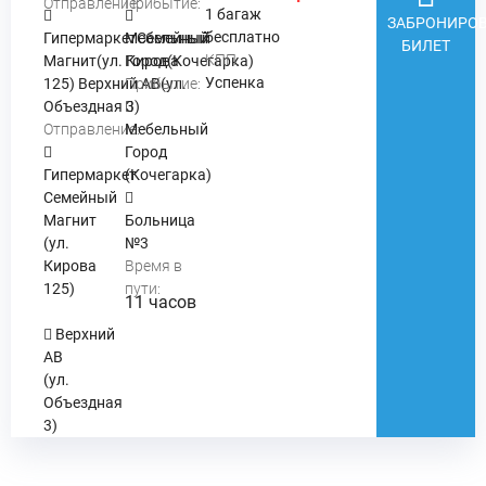
Отправление:
Прибытие:
1 багаж
ЗАБРОНИРОВ
бесплатно
ГипермаркетСемейный
Мебельный
БИЛЕТ
КПП:
Магнит(ул. Кирова
Город(Кочегарка)
Успенка
125) Верхний АВ(ул.
Прибытие:
Объездная 3)
Отправление:
Мебельный
Город
Гипермаркет
(Кочегарка)
Семейный
Магнит
Больница
(ул.
№3
Кирова
Время в
125)
пути:
11 часов
Верхний
АВ
(ул.
Объездная
3)