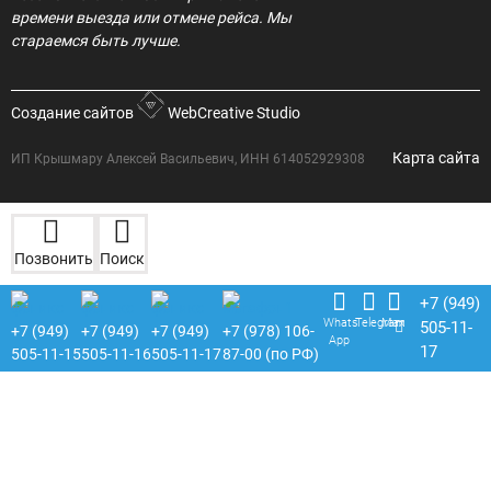
времени выезда или отмене рейса. Мы
стараемся быть лучше.
Создание сайтов
WebCreative Studio
Карта сайта
ИП Крышмару Алексей Васильевич, ИНН 614052929308
Позвонить
Поиск
+7 (949)
Whats
Telegram
Max
505-11-
+7 (949)
+7 (949)
+7 (949)
+7 (978) 106-
App
17
505-11-15
505-11-16
505-11-17
87-00 (по РФ)