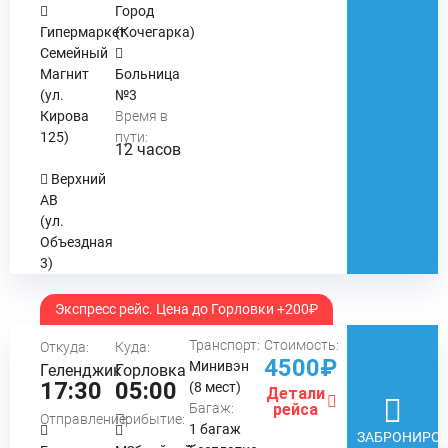
Город
Гипермаркет
(Кочегарка)
Семейный
Магнит
Больница
(ул.
№3
Кирова
Время в
125)
пути:
12 часов
Верхний
АВ
(ул.
Объездная
3)
Экспресс рейс. Цена до Горловки +200₽
Транспорт:
Стоимость:
Откуда:
Куда:
4500₽
Минивэн
Геленджик
Горловка
17:30
05:00
(8 мест)
Детали
Багаж:
рейса
Отправление:
Прибытие:
1 багаж
ЗАБРОНИРОВ