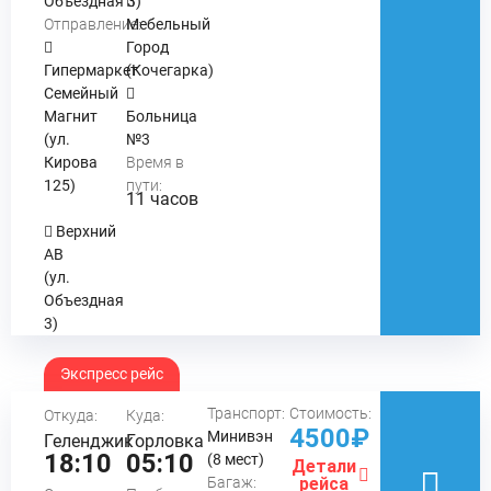
Объездная 3)
Отправление:
Мебельный
Город
Гипермаркет
(Кочегарка)
Семейный
Магнит
Больница
(ул.
№3
Кирова
Время в
125)
пути:
11 часов
Верхний
АВ
(ул.
Объездная
3)
Экспресс рейс
Транспорт:
Стоимость:
Откуда:
Куда:
4500₽
Минивэн
Геленджик
Горловка
18:10
05:10
(8 мест)
Детали
Багаж:
рейса