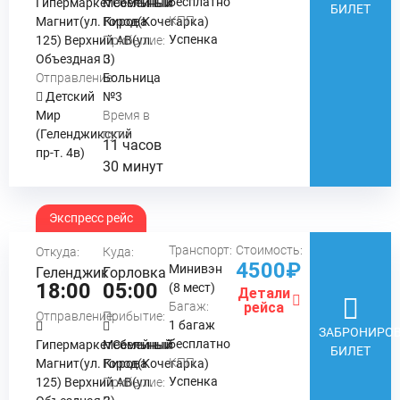
бесплатно
ГипермаркетСемейный
Мебельный
БИЛЕТ
КПП:
Магнит(ул. Кирова
Город(Кочегарка)
Успенка
125) Верхний АВ(ул.
Прибытие:
Объездная 3)
Отправление:
Больница
Детский
№3
Мир
Время в
(Геленджикский
пути:
11 часов
пр-т. 4в)
30 минут
Экспресс рейс
Транспорт:
Стоимость:
Откуда:
Куда:
4500₽
Минивэн
Геленджик
Горловка
18:00
05:00
(8 мест)
Детали
Багаж:
рейса
Отправление:
Прибытие:
1 багаж
ЗАБРОНИРОВ
бесплатно
ГипермаркетСемейный
Мебельный
БИЛЕТ
КПП:
Магнит(ул. Кирова
Город(Кочегарка)
Успенка
125) Верхний АВ(ул.
Прибытие: