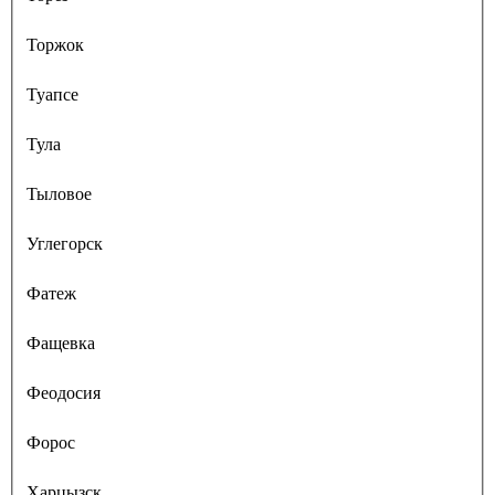
Торжок
Туапсе
Тула
Тыловое
Углегорск
Фатеж
Фащевка
Феодосия
Форос
Харцызск