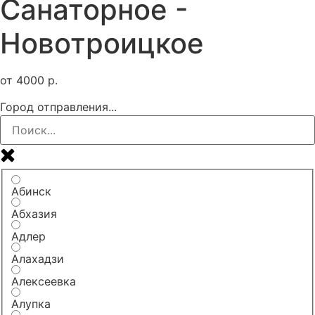
Санаторное -
Новотроицкое
от
4000
р.
Город отправления...
Абинск
Абхазия
Адлер
Алахадзи
Алексеевка
Алупка