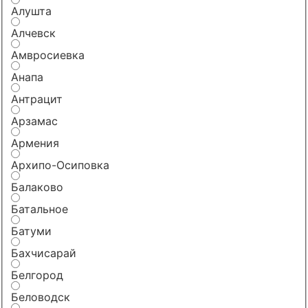
Алушта
Алчевск
Амвросиевка
Анапа
Антрацит
Арзамас
Армения
Архипо-Осиповка
Балаково
Батальное
Батуми
Бахчисарай
Белгород
Беловодск