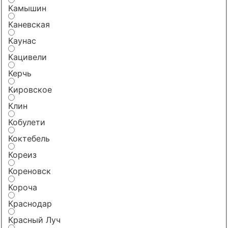
Камышин
Каневская
Каунас
Кацивели
Керчь
Кировское
Клин
Кобулети
Коктебель
Кореиз
Кореновск
Короча
Краснодар
Красный Луч