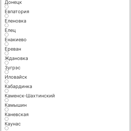
Донецк
Евпатория
Еленовка
Елец
Енакиево
Ереван
Ждановка
Зугрэс
Иловайск
Кабардинка
Каменск-Шахтинский
Камышин
Каневская
Каунас