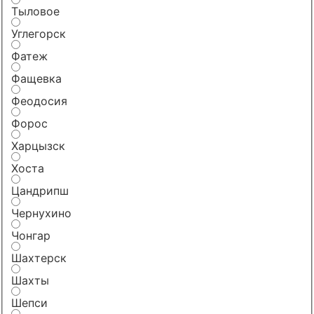
Тыловое
Углегорск
Фатеж
Фащевка
Феодосия
Форос
Харцызск
Хоста
Цандрипш
Чернухино
Чонгар
Шахтерск
Шахты
Шепси