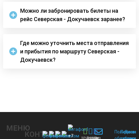
Можно ли забронировать билеты на
рейс Северская - Докучаевск заранее?
Где можно уточнить места отправления
и прибытия по маршруту Северская -
Докучаевск?
МЕНЮ
Политика
Пользов
Догов
КОНТАКТЫ
+7
Whats
Telegram
Max
Эл.
обработки
соглаше
присо