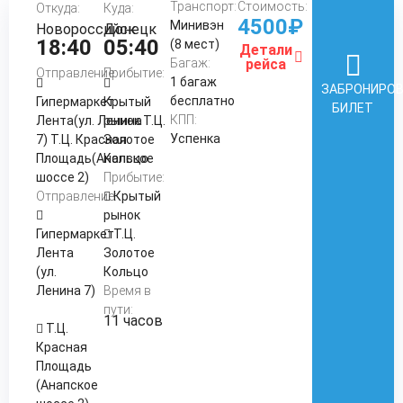
Транспорт:
Стоимость:
Откуда:
Куда:
4500₽
Минивэн
Новороссийск
Донецк
18:40
05:40
(8 мест)
Детали
Багаж:
рейса
Отправление:
Прибытие:
1 багаж
ЗАБРОНИРО
бесплатно
Гипермаркет
Крытый
БИЛЕТ
КПП:
Лента(ул. Ленина
рынок Т.Ц.
Успенка
7) Т.Ц. Красная
Золотое
Площадь(Анапское
Кольцо
шоссе 2)
Прибытие:
Отправление:
Крытый
рынок
Гипермаркет
Т.Ц.
Лента
Золотое
(ул.
Кольцо
Ленина 7)
Время в
пути:
11 часов
Т.Ц.
Красная
Площадь
(Анапское