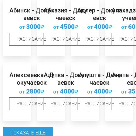
Абинск - Докуч
Абхазия - Доку
Адлер - Докуча
Алахадз
аевск
чаевск
евск
учае
3000
4500
4000
60
от
₽
от
₽
от
₽
от
РАСПИСАНИЕ
РАСПИСАНИЕ
РАСПИСАНИЕ
РАСПИ
Алексеевка - Д
Алупка - Докуч
Алушта - Доку
Анапа -
окучаевск
аевск
чаевск
ев
2800
4000
4000
35
от
₽
от
₽
от
₽
от
РАСПИСАНИЕ
РАСПИСАНИЕ
РАСПИСАНИЕ
РАСПИ
ПОКАЗАТЬ ЕЩЁ