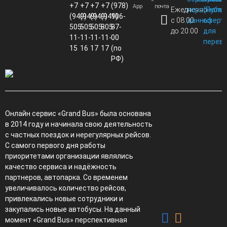
+7
+7
+7
+7
(978)
App
почта
Ежедневно
персональ
(Публи
(949)
(949)
(949)
(949)
106-
с 08:00
данных
оферт
505-
505-
505-
805-
87-
до 20:00
для
11-
11-
11-
11-
00
перево
15
16
17
17
(по
РФ)
Онлайн сервис «Grand Bus» была основана
в 2014 году и начинала свою деятельность
с частных поездок и нерегулярных рейсов.
С самого первого дня работы
приоритетами организации являлись
качество сервиса и надёжность
партнеров, автопарка. Со временем
увеличивалось количество рейсов,
привлекались новые сотрудники и
закупались новые автобусы. На данный
момент «Grand Bus» перспективная