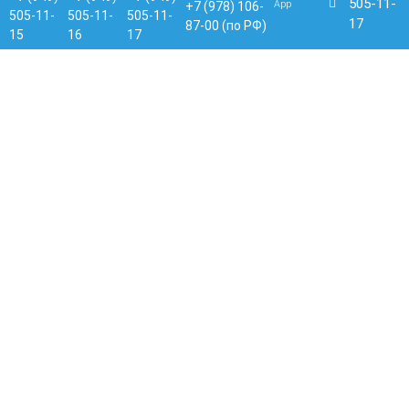
505-11-
App
+7 (978) 106-
505-11-
505-11-
505-11-
17
87-00 (по РФ)
15
16
17