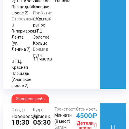
Успенка
7) Т.Ц. Красная
Золотое
Площадь(Анапское
Кольцо
шоссе 2)
Прибытие:
Отправление:
Крытый
рынок
Гипермаркет
Т.Ц.
Лента
Золотое
(ул.
Кольцо
Ленина 7)
Время в
пути:
11 часов
Т.Ц.
Красная
Площадь
(Анапское
шоссе 2)
Экспресс рейс
Транспорт:
Стоимость:
Откуда:
Куда:
4500₽
Минивэн
Новороссийск
Донецк
18:30
05:30
(8 мест)
Детали
Багаж:
рейса