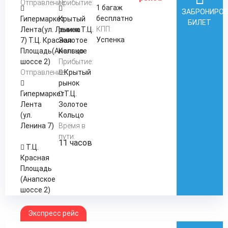
Отправление:
Прибытие:
1 багаж
ЗАБРОНИРО
бесплатно
Гипермаркет
Крытый
БИЛЕТ
КПП:
Лента(ул. Ленина
рынок Т.Ц.
Успенка
7) Т.Ц. Красная
Золотое
Площадь(Анапское
Кольцо
шоссе 2)
Прибытие:
Отправление:
Крытый
рынок
Гипермаркет
Т.Ц.
Лента
Золотое
(ул.
Кольцо
Ленина 7)
Время в
пути:
11 часов
Т.Ц.
Красная
Площадь
(Анапское
шоссе 2)
Экспресс рейс