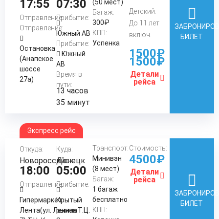
17:55
07:30
(50 мест)
Детский:
Багаж:
Отправление:
Прибытие:
300₽
До 11 лет
ЗАБРОНИРО
Отправление:
КПП:
Южный АВ
включ.
БИЛЕТ
Успенка
Прибытие:
Остановка
1500₽
Южный
(Анапское
1500₽
АВ
шоссе
Детали
Время в
27а)
рейса
пути:
13 часов
35 минут
Экспресс рейс
Транспорт:
Стоимость:
Откуда:
Куда:
4500₽
Минивэн
Новороссийск
Донецк
18:00
05:00
(8 мест)
Детали
Багаж:
рейса
Отправление:
Прибытие:
1 багаж
ЗАБРОНИРО
бесплатно
Гипермаркет
Крытый
БИЛЕТ
КПП:
Лента(ул. Ленина
рынок Т.Ц.