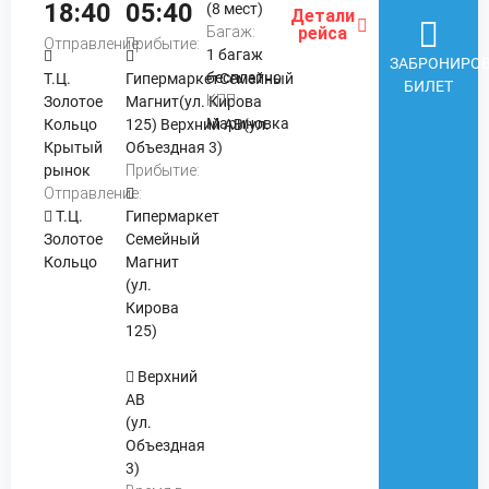
18:40
05:40
(8 мест)
Детали
Багаж:
рейса
Отправление:
Прибытие:
1 багаж
ЗАБРОНИРОВ
бесплатно
Т.Ц.
ГипермаркетСемейный
БИЛЕТ
КПП:
Золотое
Магнит(ул. Кирова
Мариновка
Кольцо
125) Верхний АВ(ул.
Крытый
Объездная 3)
рынок
Прибытие:
Отправление:
Т.Ц.
Гипермаркет
Золотое
Семейный
Кольцо
Магнит
(ул.
Кирова
125)
Верхний
АВ
(ул.
Объездная
3)