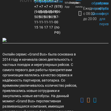
КОНТАКТЫ
+7
Whats
Telegram
Max
Эл.
обработки
соглаше
присое
+7
+7
+7
+7
(978)
App
почта
Ежедневно
персональ
(Публи
(949)
(949)
(949)
(949)
106-
с 08:00
данных
оферта
505-
505-
505-
805-
87-
до 20:00
для
11-
11-
11-
11-
00
перево
15
16
17
17
(по
РФ)
Онлайн сервис «Grand Bus» была основана в
2014 году и начинала свою деятельность с
частных поездок и нерегулярных рейсов. С
самого первого дня работы приоритетами
организации являлись качество сервиса и
надёжность партнеров, автопарка. Со
временем увеличивалось количество рейсов,
привлекались новые сотрудники и
закупались новые автобусы. На данный
момент «Grand Bus» перспективная
развивающаяся компания, имеющая