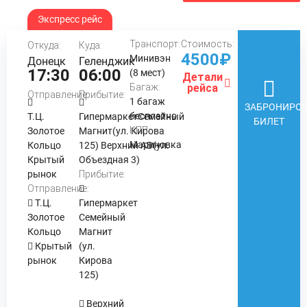
Экспресс рейс
Транспорт:
Стоимость:
Откуда:
Куда:
4500₽
Минивэн
Донецк
Геленджик
17:30
06:00
(8 мест)
Детали
Багаж:
рейса
Отправление:
Прибытие:
1 багаж
ЗАБРОНИРОВ
бесплатно
Т.Ц.
ГипермаркетСемейный
БИЛЕТ
КПП:
Золотое
Магнит(ул. Кирова
Мариновка
Кольцо
125) Верхний АВ(ул.
Крытый
Объездная 3)
рынок
Прибытие:
Отправление:
Т.Ц.
Гипермаркет
Золотое
Семейный
Кольцо
Магнит
Крытый
(ул.
рынок
Кирова
125)
Верхний