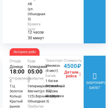
АВ
(ул.
Объездная
3)
Время в
пути:
12 часов
30 минут
Экспресс рейс
Транспорт:
Стоимость:
Откуда:
Куда:
4500₽
Минивэн
Донецк
Геленджик
18:00
05:00
(8 мест)
Детали
Багаж:
рейса
Отправление:
Прибытие:
1 багаж
ЗАБРОНИРОВ
бесплатно
Т.Ц.
ГипермаркетСемейный
БИЛЕТ
КПП:
Золотое
Магнит(ул. Кирова
Мариновка
Кольцо
125) Верхний АВ(ул.
Крытый
Объездная 3)
рынок
Прибытие: