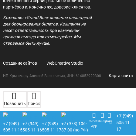
качественный сервис, большое количество
партнёров и, конечно же, доверие клиентов.
Компания «Grand Bus» является площадкой
для бронирования билетов. Компания не
несет ответственность при изменении
времени выезда или отмене рейса. Мы
стараемся быть лучше.
Создание сайтов
WebCreative Studio
Карта сайта
ИП Крышмару Алексей Васильевич, ИНН 614052929308
Позвонить
Поиск
+7 (949)
Whats
Telegram
Max
505-11-
+7 (949)
+7 (949)
+7 (949)
+7 (978) 106-
App
17
505-11-15
505-11-16
505-11-17
87-00 (по РФ)