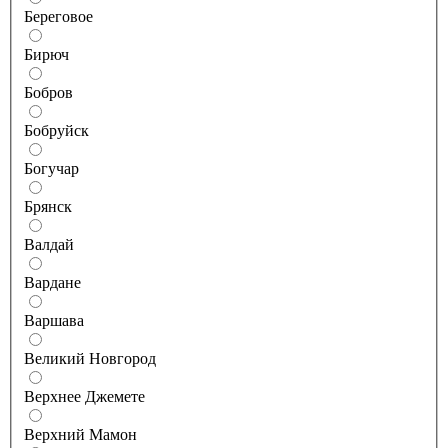
Береговое
Бирюч
Бобров
Бобруйск
Богучар
Брянск
Валдай
Вардане
Варшава
Великий Новгород
Верхнее Джемете
Верхний Мамон