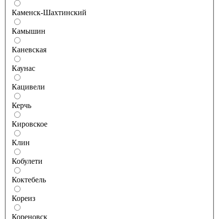
Каменск-Шахтинский
Камышин
Каневская
Каунас
Кацивели
Керчь
Кировское
Клин
Кобулети
Коктебель
Кореиз
Кореновск