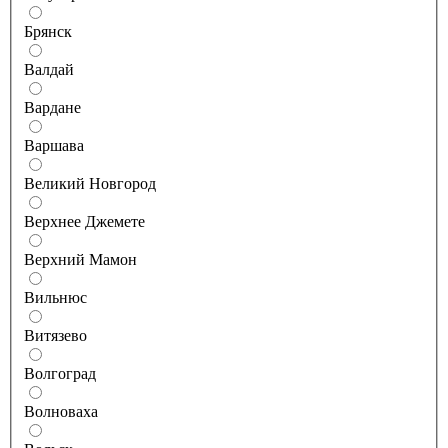
Брянск
Валдай
Вардане
Варшава
Великий Новгород
Верхнее Джемете
Верхний Мамон
Вильнюс
Витязево
Волгоград
Волноваха