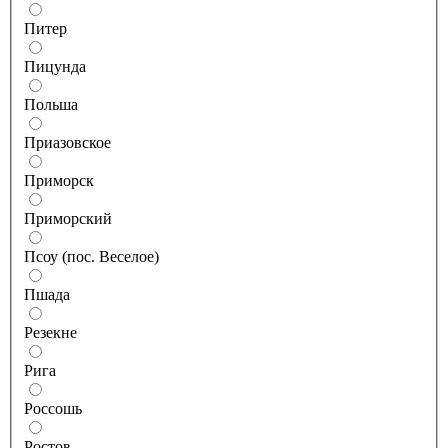
Питер
Пицунда
Польша
Приазовское
Приморск
Приморский
Псоу (пос. Веселое)
Пшада
Резекне
Рига
Россошь
Ростов