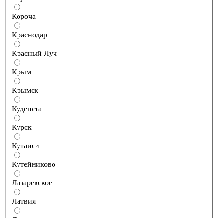
Короча
Краснодар
Красный Луч
Крым
Крымск
Кудепста
Курск
Кутаиси
Кутейниково
Лазаревское
Латвия