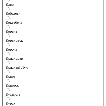
Клин
Кобулети
Коктебель
Кореиз
Кореновск
Короча
Краснодар
Красный Луч
Крым
Крымск
Кудепста
Курск