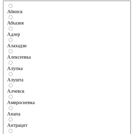
Абинск
Абхазия
Адлер
Алахадзи
Алексеевка
Алупка
Алушта
Алчевск
Амвросиевка
Анапа
Антрацит