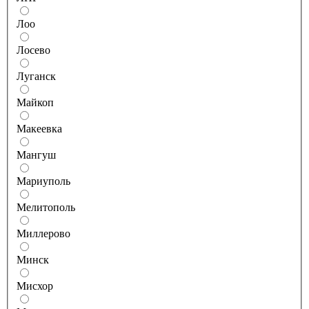
Лоо
Лосево
Луганск
Майкоп
Макеевка
Мангуш
Мариуполь
Мелитополь
Миллерово
Минск
Мисхор