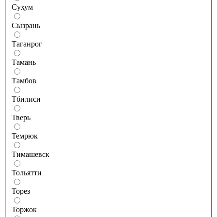
Сухум
Сызрань
Таганрог
Тамань
Тамбов
Тбилиси
Тверь
Темрюк
Тимашевск
Тольятти
Торез
Торжок