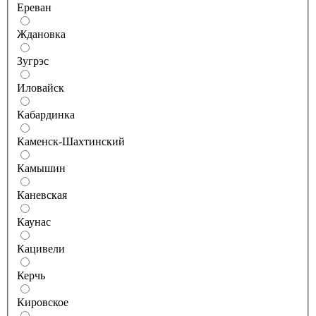
Ереван
Ждановка
Зугрэс
Иловайск
Кабардинка
Каменск-Шахтинский
Камышин
Каневская
Каунас
Кацивели
Керчь
Кировское