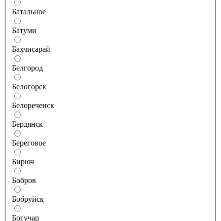
Батальное
Батуми
Бахчисарай
Белгород
Белогорск
Белореченск
Бердянск
Береговое
Бирюч
Бобров
Бобруйск
Богучар