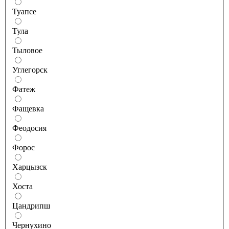
Туапсе
Тула
Тыловое
Углегорск
Фатеж
Фащевка
Феодосия
Форос
Харцызск
Хоста
Цандрипш
Чернухино