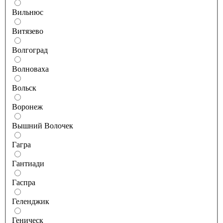
Вильнюс
Витязево
Волгоград
Волноваха
Вольск
Воронеж
Вышний Волочек
Гагра
Гантиади
Гаспра
Геленджик
Геническ