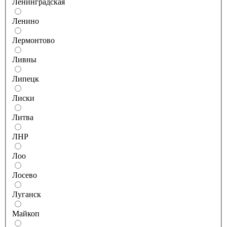
Ленинградская
Ленино
Лермонтово
Ливны
Липецк
Лиски
Литва
ЛНР
Лоо
Лосево
Луганск
Майкоп