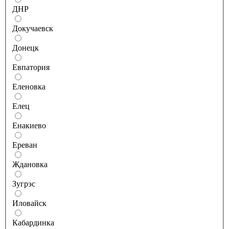
ДНР
Докучаевск
Донецк
Евпатория
Еленовка
Елец
Енакиево
Ереван
Ждановка
Зугрэс
Иловайск
Кабардинка