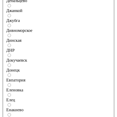
Дебальцево
Джанкой
Джубга
Дивноморское
Динская
ДНР
Докучаевск
Донецк
Евпатория
Еленовка
Елец
Енакиево