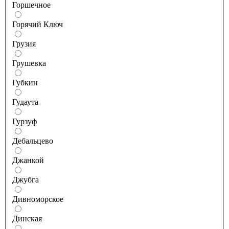
Горшечное
Горячий Ключ
Грузия
Грушевка
Губкин
Гудаута
Гурзуф
Дебальцево
Джанкой
Джубга
Дивноморское
Динская