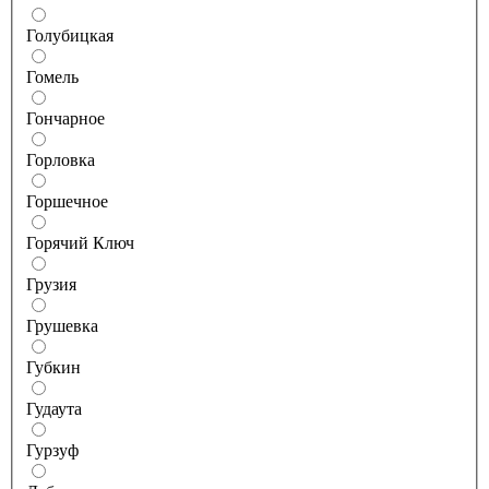
Голубицкая
Гомель
Гончарное
Горловка
Горшечное
Горячий Ключ
Грузия
Грушевка
Губкин
Гудаута
Гурзуф