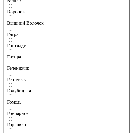
Вольск
Воронеж
Вышний Волочек
Гагра
Гантиади
Гаспра
Геленджик
Геническ
Голубицкая
Гомель
Гончарное
Горловка