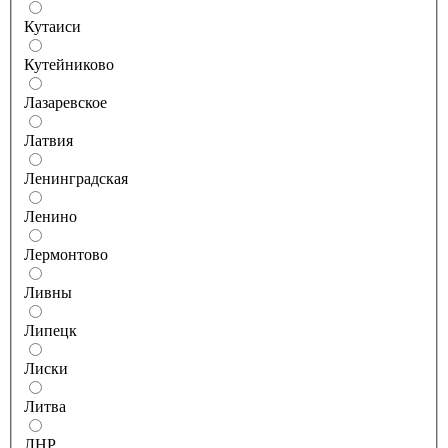
Кутаиси
Кутейниково
Лазаревское
Латвия
Ленинградская
Ленино
Лермонтово
Ливны
Липецк
Лиски
Литва
ЛНР