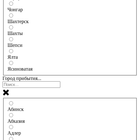
Чонгар
Шахтерск
Шахты
Шепси
Ялта
Ясиноватая
Город прибытия...
Абинск
Абхазия
Адлер