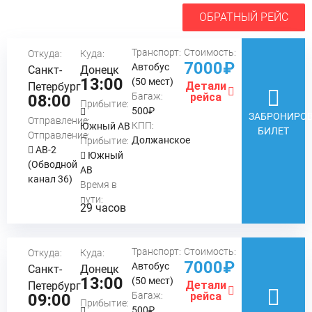
ОБРАТНЫЙ РЕЙС
Транспорт:
Стоимость:
Откуда:
Куда:
7000₽
Автобус
Санкт-
Донецк
13:00
(50 мест)
Детали
Петербург
Багаж:
рейса
08:00
Прибытие:
500₽
ЗАБРОНИРОВ
Отправление:
КПП:
Южный АВ
БИЛЕТ
Отправление:
Должанское
Прибытие:
АВ-2
Южный
(Обводной
АВ
канал 36)
Время в
пути:
29 часов
Транспорт:
Стоимость:
Откуда:
Куда:
7000₽
Автобус
Санкт-
Донецк
13:00
(50 мест)
Детали
Петербург
Багаж:
рейса
09:00
Прибытие:
500₽