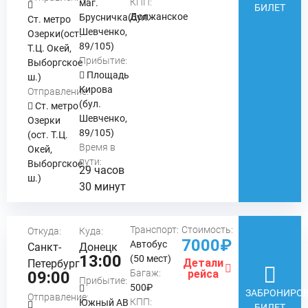
КПП:
маг.
БИЛЕТ
Должанское
Брусничка(бул.
Ст. метро
Шевченко,
Озерки(ост.
89/105)
Т.Ц. Окей,
Прибытие:
Выборгское
Площадь
ш.)
Кирова
Отправление:
(бул.
Ст. метро
Шевченко,
Озерки
89/105)
(ост. Т.Ц.
Время в
Окей,
пути:
Выборгское
29 часов
ш.)
30 минут
Транспорт:
Стоимость:
Откуда:
Куда:
7000₽
Автобус
Санкт-
Донецк
13:00
(50 мест)
Детали
Петербург
Багаж:
рейса
09:00
Прибытие:
500₽
ЗАБРОНИРОВ
Отправление:
КПП:
Южный АВ
БИЛЕТ