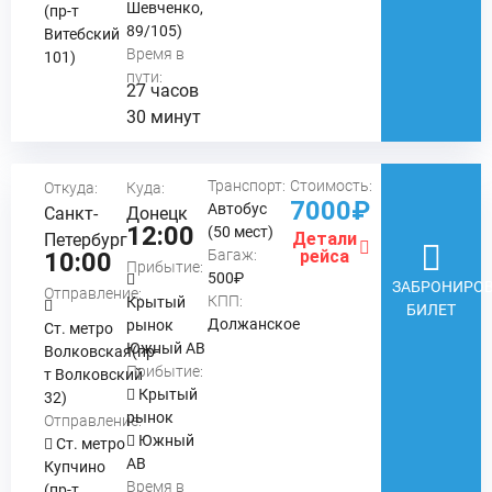
Шевченко,
(пр-т
89/105)
Витебский
Время в
101)
пути:
27 часов
30 минут
Транспорт:
Стоимость:
Откуда:
Куда:
7000₽
Автобус
Санкт-
Донецк
12:00
(50 мест)
Детали
Петербург
Багаж:
рейса
10:00
Прибытие:
500₽
ЗАБРОНИРОВ
Отправление:
КПП:
Крытый
БИЛЕТ
Должанское
рынок
Ст. метро
Южный АВ
Волковская(пр-
Прибытие:
т Волковский
Крытый
32)
рынок
Отправление:
Южный
Ст. метро
АВ
Купчино
Время в
(пр-т