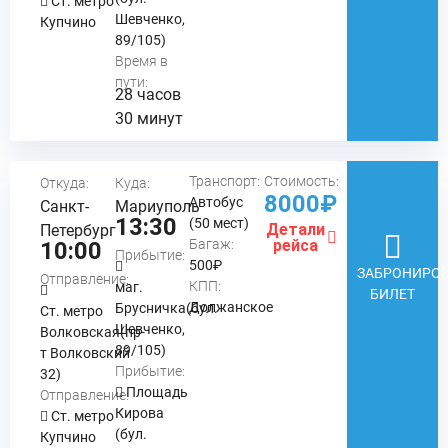
Ст. метро
Шевченко,
Купчино
89/105)
Время в
пути:
28 часов
30 минут
Транспорт:
Стоимость:
Откуда:
Куда:
8000₽
Автобус
Санкт-
Мариуполь
13:30
(50 мест)
Детали
Петербург
Багаж:
рейса
10:00
Прибытие:
500₽
ЗАБРОНИРОВ
Отправление:
КПП:
маг.
БИЛЕТ
Должанское
Брусничка(бул.
Ст. метро
Шевченко,
Волковская(пр-
89/105)
т Волковский
Прибытие:
32)
Площадь
Отправление:
Кирова
Ст. метро
(бул.
Купчино