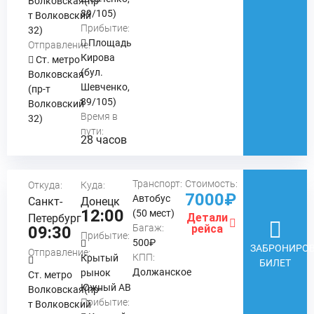
Волковская(пр-
89/105)
т Волковский
Прибытие:
32)
Площадь
Отправление:
Кирова
Ст. метро
(бул.
Волковская
Шевченко,
(пр-т
89/105)
Волковский
Время в
32)
пути:
28 часов
Транспорт:
Стоимость:
Откуда:
Куда:
7000₽
Автобус
Санкт-
Донецк
12:00
(50 мест)
Детали
Петербург
Багаж:
рейса
09:30
Прибытие:
500₽
ЗАБРОНИРОВ
Отправление:
КПП:
Крытый
БИЛЕТ
Должанское
рынок
Ст. метро
Южный АВ
Волковская(пр-
Прибытие:
т Волковский