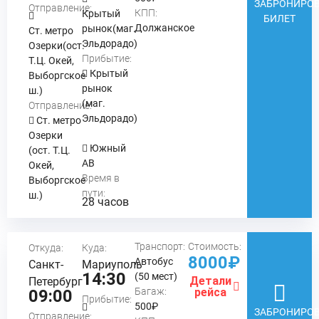
ЗАБРОНИРОВ
Отправление:
КПП:
Крытый
БИЛЕТ
Должанское
рынок(маг.
Ст. метро
Эльдорадо)
Озерки(ост.
Прибытие:
Т.Ц. Окей,
Крытый
Выборгское
рынок
ш.)
(маг.
Отправление:
Эльдорадо)
Ст. метро
Озерки
Южный
(ост. Т.Ц.
АВ
Окей,
Время в
Выборгское
пути:
ш.)
28 часов
Транспорт:
Стоимость:
Откуда:
Куда:
8000₽
Автобус
Санкт-
Мариуполь
14:30
(50 мест)
Детали
Петербург
Багаж:
рейса
09:00
Прибытие:
500₽
ЗАБРОНИРОВ
Отправление: