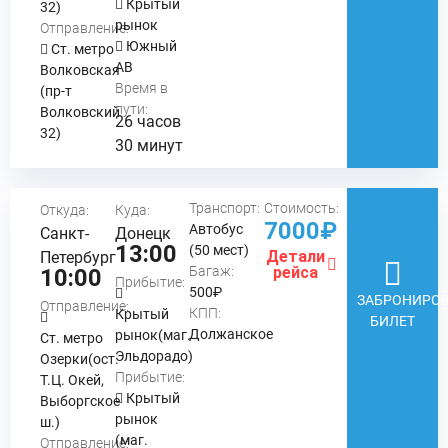
Крытый
32)
рынок
Отправление:
Южный
Ст. метро
АВ
Волковская
Время в
(пр-т
пути:
Волковский
26 часов
32)
30 минут
Транспорт:
Стоимость:
Откуда:
Куда:
7000₽
Автобус
Санкт-
Донецк
13:00
(50 мест)
Детали
Петербург
Багаж:
рейса
10:00
Прибытие:
500₽
ЗАБРОНИРОВ
Отправление:
КПП:
Крытый
БИЛЕТ
Должанское
рынок(маг.
Ст. метро
Эльдорадо)
Озерки(ост.
Прибытие:
Т.Ц. Окей,
Крытый
Выборгское
рынок
ш.)
(маг.
Отправление: