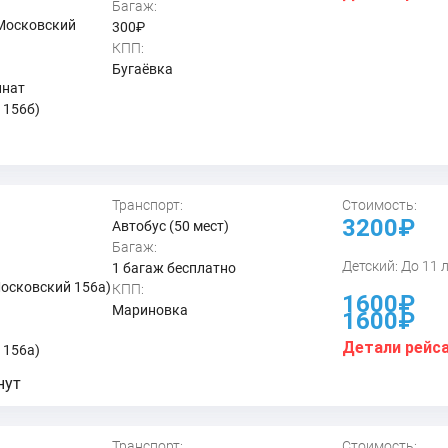
Багаж:
 Московский
300₽
КПП:
Бугаёвка
инат
 156б)
Транспорт:
Стоимость:
3200₽
Автобус (50 мест)
Багаж:
Детский: До 11 
1 багаж бесплатно
Московский 156а)
КПП:
1600₽
Мариновка
1600₽
Детали рейс
 156а)
нут
Транспорт:
Стоимость: