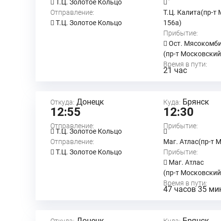
Т.Ц. Золотое Кольцо
Отправление:
Т.Ц. Калита(пр-т
Т.Ц. Золотое Кольцо
156а)
Прибытие:
Ост. Мясокомб
(пр-т Московский
Время в пути:
21 час
Донецк
Брянск
Откуда:
Куда:
12:55
12:30
Отправление:
Прибытие:
Т.Ц. Золотое Кольцо
Отправление:
Маг. Атлас(пр-т 
Т.Ц. Золотое Кольцо
Прибытие:
Маг. Атлас
(пр-т Московский
Время в пути:
47 часов 35 ми
Донецк
Брянск
Откуда:
Куда: