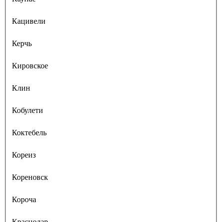
Кацивели
Керчь
Кировское
Клин
Кобулети
Коктебель
Кореиз
Кореновск
Короча
Краснодар