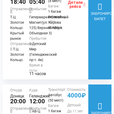
18:40
05:40
(8 мест)
Детали
Багаж:
рейса
Отправление:
Прибытие:
1 багаж
ЗАБРОНИРОВ
бесплатно
Т.Ц.
ГипермаркетСемейный
БИЛЕТ
КПП:
Золотое
Магнит(ул. Кирова
Успенка
Кольцо
125) Верхний АВ(ул.
Крытый
Объездная 3)
рынок
Прибытие:
Отправление:
Детский
Т.Ц.
Мир
Золотое
(Геленджикский
Кольцо
пр-т. 4в)
Время в
пути:
11 часов
Транспорт:
Стоимость:
Откуда:
Куда:
4000₽
Автобус
Донецк
Геленджик
20:00
12:00
(50 мест)
Детский:
Багаж:
Отправление:
Прибытие:
1 багаж
АВ-Ц
До 11 лет
ЗАБРОНИРОВ