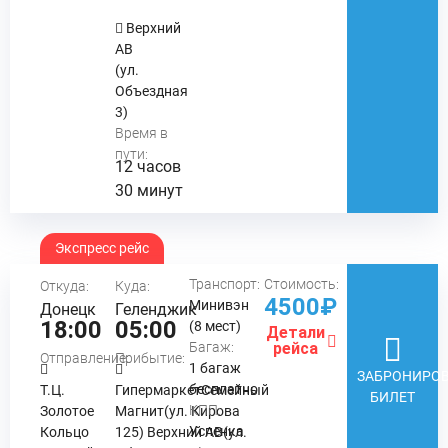
Верхний
АВ
(ул.
Объездная
3)
Время в
пути:
12 часов
30 минут
Экспресс рейс
Транспорт:
Стоимость:
Откуда:
Куда:
4500₽
Минивэн
Донецк
Геленджик
18:00
05:00
(8 мест)
Детали
Багаж:
рейса
Отправление:
Прибытие:
1 багаж
ЗАБРОНИРОВ
бесплатно
Т.Ц.
ГипермаркетСемейный
БИЛЕТ
КПП:
Золотое
Магнит(ул. Кирова
Успенка
Кольцо
125) Верхний АВ(ул.