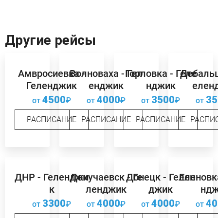
Другие рейсы
Амвросиевка -
Волноваха - Гел
Горловка - Геле
Дебальц
Геленджик
енджик
нджик
елен
4500
4000
3500
35
от
₽
от
₽
от
₽
от
РАСПИСАНИЕ
РАСПИСАНИЕ
РАСПИСАНИЕ
РАСПИ
ДНР - Геленджи
Докучаевск - Ге
Донецк - Гелен
Еленовка
к
ленджик
джик
нд
3300
4000
4000
40
от
₽
от
₽
от
₽
от