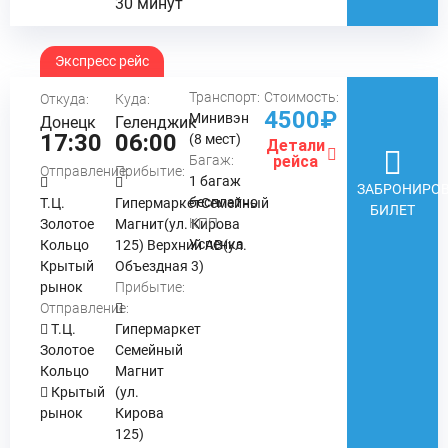
30 минут
Экспресс рейс
Транспорт:
Стоимость:
Откуда:
Куда:
4500₽
Минивэн
Донецк
Геленджик
17:30
06:00
(8 мест)
Детали
Багаж:
рейса
Отправление:
Прибытие:
1 багаж
ЗАБРОНИРОВ
бесплатно
Т.Ц.
ГипермаркетСемейный
БИЛЕТ
КПП:
Золотое
Магнит(ул. Кирова
Успенка
Кольцо
125) Верхний АВ(ул.
Крытый
Объездная 3)
рынок
Прибытие:
Отправление:
Т.Ц.
Гипермаркет
Золотое
Семейный
Кольцо
Магнит
Крытый
(ул.
рынок
Кирова
125)