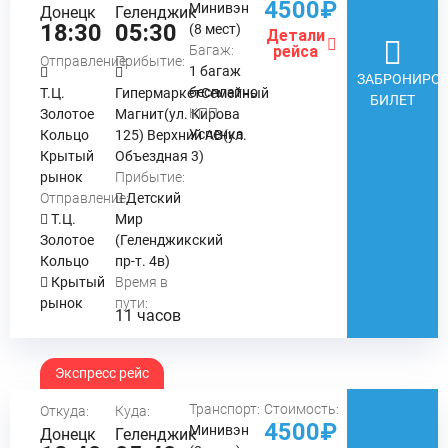
4500₽
Минивэн
Донецк
Геленджик
18:30
05:30
(8 мест)
Детали
Багаж:
рейса
Отправление:
Прибытие:
1 багаж
ЗАБРОНИРОВ
бесплатно
Т.Ц.
ГипермаркетСемейный
БИЛЕТ
КПП:
Золотое
Магнит(ул. Кирова
Успенка
Кольцо
125) Верхний АВ(ул.
Крытый
Объездная 3)
рынок
Прибытие:
Отправление:
Детский
Т.Ц.
Мир
Золотое
(Геленджикский
Кольцо
пр-т. 4в)
Крытый
Время в
рынок
пути:
11 часов
Экспресс рейс
Транспорт:
Стоимость:
Откуда:
Куда:
4500₽
Минивэн
Донецк
Геленджик