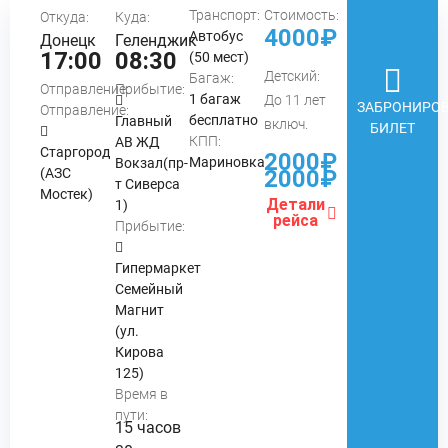
Транспорт:
Стоимость:
Откуда:
Куда:
4000₽
Автобус
Донецк
Геленджик
17:00
08:30
(50 мест)
Детский:
Багаж:
Отправление:
Прибытие:
1 багаж
До 11 лет
ЗАБРОНИРОВ
Отправление:
бесплатно
Главный
включ.
БИЛЕТ
КПП:
АВ ЖД
Старгород
2000₽
Мариновка
Вокзал(пр-
(АЗС
2000₽
т Сиверса
Мостек)
Детали
1)
рейса
Прибытие:
Гипермаркет
Семейный
Магнит
(ул.
Кирова
125)
Время в
пути:
15 часов