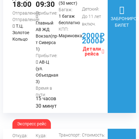
18:00
09:30
(50 мест)
Детский:
Багаж:
Отправление:
Прибытие:
1 багаж
До 11 лет
ЗАБРОНИРОВ
Отправление:
бесплатно
Главный
включ.
БИЛЕТ
Т.Ц.
КПП:
АВ ЖД
Золотое
2000₽
Мариновка
Вокзал(пр-
Кольцо
2000₽
т Сиверса
Детали
1)
рейса
Прибытие:
АВ-Ц
(ул.
Объездная
3)
Время в
пути:
15 часов
30 минут
Экспресс рейс
Транспорт:
Стоимость:
Откуда:
Куда: