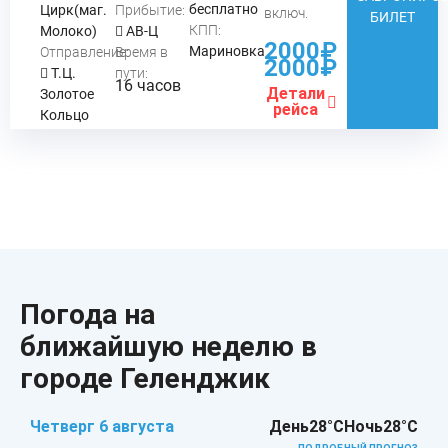
бесплатно
Цирк(маг.
Прибытие:
включ.
БИЛЕТ
КПП:
Молоко)
АВ-Ц
2000₽
Мариновка
Отправление:
Время в
2000₽
Т.Ц.
пути:
16 часов
Детали
Золотое
рейса
Кольцо
Погода на
ближайшую неделю в
городе Геленджик
Четверг 6 августа
День
28°C
Ночь
28°C