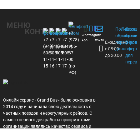
МЕНЮ
Политика
Пользов
Догов
КОНТАКТЫ
+7
Whats
Telegram
Max
Эл.
обработки
соглаше
присое
+7
+7
+7
+7
(978)
App
почта
Ежедневно
персональ
(Публи
(949)
(949)
(949)
(949)
106-
с 08:00
данных
оферта
505-
505-
505-
805-
87-
до 20:00
для
11-
11-
11-
11-
00
перево
15
16
17
17
(по
РФ)
Онлайн сервис «Grand Bus» была основана в
2014 году и начинала свою деятельность с
частных поездок и нерегулярных рейсов. С
самого первого дня работы приоритетами
организации являлись качество сервиса и
надёжность партнеров, автопарка. Со
временем увеличивалось количество рейсов,