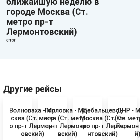
ближайшую неделю в
городе Москва (Ст.
метро пр-т
Лермонтовский)
error
Другие рейсы
Волноваха - Мо
Горловка - Мос
Дебальцево -
ДНР - 
сква (Ст. метр
ква (Ст. метро
Москва (Ст. ме
(Ст. мет
о пр-т Лермонт
пр-т Лермонто
тро пр-т Лермо
Лермон
овский)
вский)
нтовский)
й