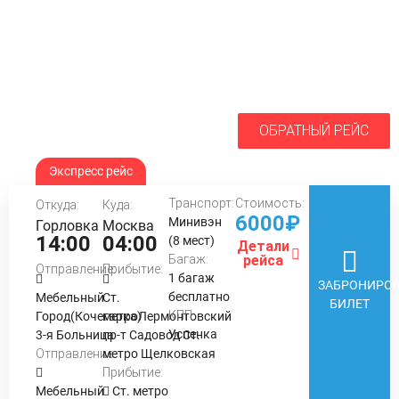
ОБРАТНЫЙ РЕЙС
Экспресс рейс
Транспорт:
Стоимость:
Откуда:
Куда:
6000₽
Минивэн
Горловка
Москва
14:00
04:00
(8 мест)
Детали
Багаж:
рейса
Отправление:
Прибытие:
1 багаж
ЗАБРОНИРОВ
бесплатно
Мебельный
Ст.
БИЛЕТ
КПП:
Город(Кочегарка)
метроЛермонтовский
Успенка
3-я Больница
пр-т Садовод Ст.
Отправление:
метро Щелковская
Прибытие:
Мебельный
Ст. метро