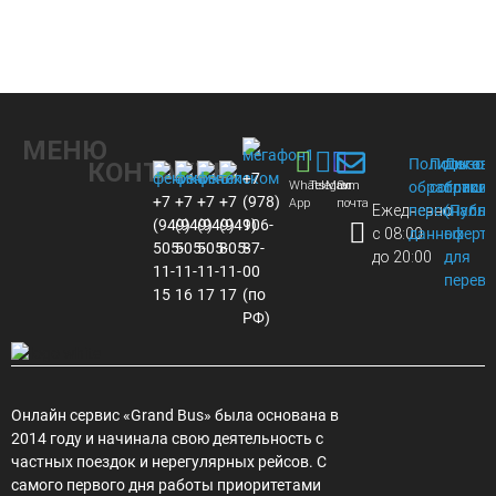
МЕНЮ
Политика
Пользов
Догов
КОНТАКТЫ
+7
Whats
Telegram
Max
Эл.
обработки
соглаше
присое
+7
+7
+7
+7
(978)
App
почта
Ежедневно
персональ
(Публи
(949)
(949)
(949)
(949)
106-
с 08:00
данных
оферта
505-
505-
505-
805-
87-
до 20:00
для
11-
11-
11-
11-
00
перево
15
16
17
17
(по
РФ)
Онлайн сервис «Grand Bus» была основана в
2014 году и начинала свою деятельность с
частных поездок и нерегулярных рейсов. С
самого первого дня работы приоритетами