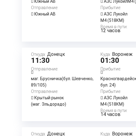
Южный АВ
АЗС ЛукойлМ4 
Отправление:
Прибытие:
Южный АВ
АЗС Лукойл
М4 (518КМ)
Время в пути:
12 часов
Донецк
Воронеж
Откуда:
Куда:
11:30
01:30
Отправление:
Прибытие:
маг. Брусничка(бул. Шевченко,
Красногвардейс
89/105)
бул. 24)
Отправление:
Прибытие:
Крытый рынок
АЗС Лукойл
(маг. Эльдорадо)
М4 (518КМ)
Время в пути:
14 часов
Донецк
Воронеж
Откуда:
Куда: