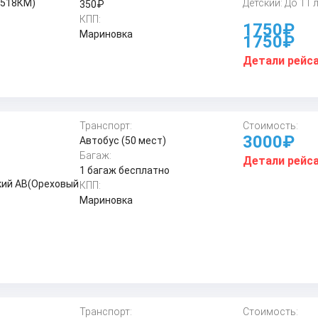
(518КМ)
Детский: До 11 
350₽
КПП:
1750₽
Мариновка
1750₽
Детали рейс
Транспорт:
Стоимость:
3000₽
Автобус (50 мест)
Багаж:
Детали рейс
1 багаж бесплатно
кий АВ(Ореховый
КПП:
Мариновка
Транспорт:
Стоимость: