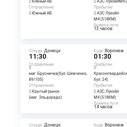
Южный АВ
АЗС ЛукойлМ4 
Отправление:
Прибытие:
Южный АВ
АЗС Лукойл
М4 (518КМ)
Время в пути:
12 часов
Донецк
Воронеж
Откуда:
Куда:
11:30
01:30
Отправление:
Прибытие:
маг. Брусничка(бул. Шевченко,
Красногвардейс
89/105)
бул. 24)
Отправление:
Прибытие:
Крытый рынок
АЗС Лукойл
(маг. Эльдорадо)
М4 (518КМ)
Время в пути:
14 часов
Донецк
Воронеж
Откуда:
Куда: