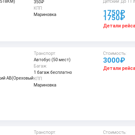
(518КМ)
Детский: До 11 
350₽
КПП:
1750₽
Мариновка
1750₽
Детали рейс
Транспорт:
Стоимость:
3000₽
Автобус (50 мест)
Багаж:
Детали рейс
1 багаж бесплатно
кий АВ(Ореховый
КПП:
Мариновка
Транспорт:
Стоимость: