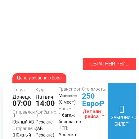
ОБРАТНЫЙ РЕЙС
Цена указанна в Евро
Транспорт:
Стоимость:
Откуда:
Куда:
250
Минивэн
Донецк
Латвия
07:00
14:00
Евро₽
(8 мест)
Багаж:
Детали
Отправление:
Прибытие:
1 багаж
рейса
ЗАБРОНИРО
бесплатно
Южный АВ
Резекне
БИЛЕТ
КПП:
Отправление:
(АВ
Успенка
Южный
Резекне)