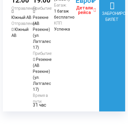
12:00
19:00
Евро₽
Багаж:
Детали
Отправление:
Прибытие:
1 багаж
рейса
ЗАБРОНИРО
бесплатно
Южный АВ
Резекне
БИЛЕТ
КПП:
Отправление:
(АВ
Успенка
Южный
Резекне)
АВ
(ул.
Латгалес
17)
Прибытие:
Резекне
(АВ
Резекне)
(ул.
Латгалес
17)
Время в
пути:
31 час