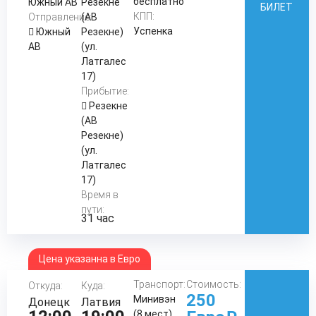
бесплатно
Южный АВ
Резекне
БИЛЕТ
КПП:
Отправление:
(АВ
Успенка
Южный
Резекне)
АВ
(ул.
Латгалес
17)
Прибытие:
Резекне
(АВ
Резекне)
(ул.
Латгалес
17)
Время в
пути:
31 час
Цена указанна в Евро
Транспорт:
Стоимость:
Откуда:
Куда:
250
Минивэн
Донецк
Латвия
(8 мест)