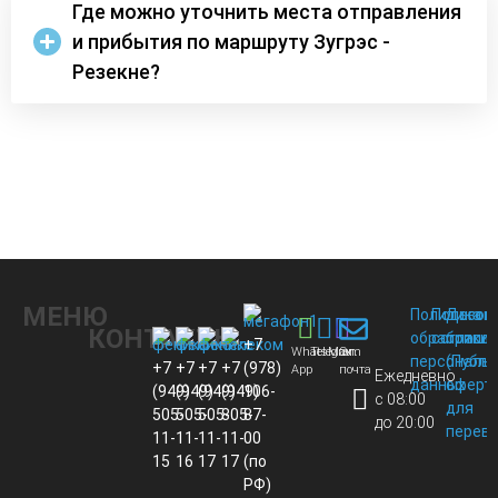
Где можно уточнить места отправления
и прибытия по маршруту Зугрэс -
Резекне?
МЕНЮ
Политика
Пользов
Догов
КОНТАКТЫ
обработки
соглаше
присо
+7
Whats
Telegram
Max
Эл.
персональ
(Публи
+7
+7
+7
+7
(978)
App
почта
Ежедневно
данных
оферт
(949)
(949)
(949)
(949)
106-
с 08:00
для
505-
505-
505-
805-
87-
до 20:00
перево
11-
11-
11-
11-
00
15
16
17
17
(по
РФ)