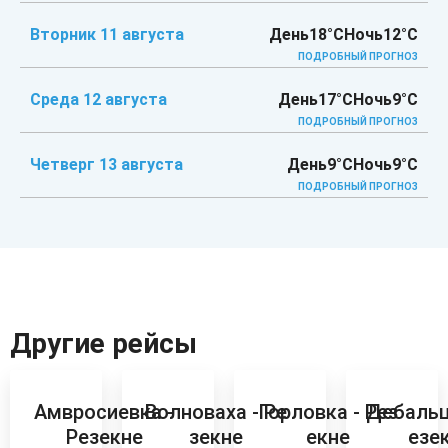
Вторник 11 августа
День
18°C
Ночь
12°C
ПОДРОБНЫЙ ПРОГНОЗ
Среда 12 августа
День
17°C
Ночь
9°C
ПОДРОБНЫЙ ПРОГНОЗ
Четверг 13 августа
День
9°C
Ночь
9°C
ПОДРОБНЫЙ ПРОГНОЗ
Другие рейсы
Амвросиевка -
Волноваха - Ре
Горловка - Рез
Дебальц
Резекне
зекне
екне
езе