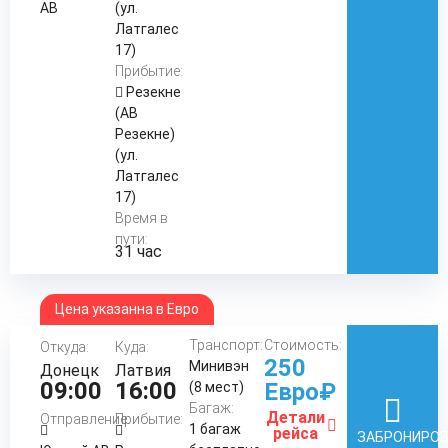
АВ
(ул.
Латгалес
17)
Прибытие:
Резекне
(АВ
Резекне)
(ул.
Латгалес
17)
Время в
пути:
31 час
Цена указанна в Евро
Транспорт:
Стоимость:
Откуда:
Куда:
250
Минивэн
Донецк
Латвия
09:00
16:00
Евро₽
(8 мест)
Багаж:
Детали
Отправление:
Прибытие:
1 багаж
рейса
ЗАБРОНИРО