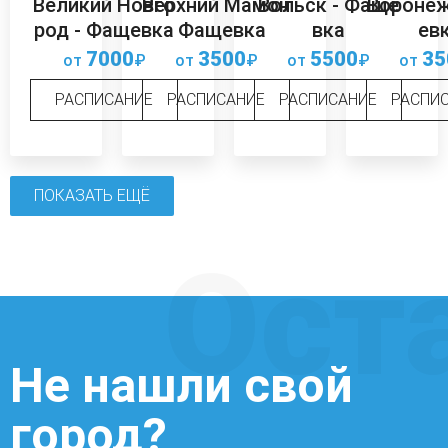
Великий Новго
Верхний Мамон
Вольск - Фаще
Воронеж
род - Фащевка
- Фащевка
вка
ев
7000
3500
5500
35
от
₽
от
₽
от
₽
от
РАСПИСАНИЕ
РАСПИСАНИЕ
РАСПИСАНИЕ
РАСПИ
ПОКАЗАТЬ ЕЩЁ
Ост
Не нашли свой
город?