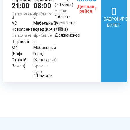
21:00
08:00
(50 мест)
Детали
Багаж:
рейса
Отправление:
Прибытие:
1 багаж
ЗАБРОНИРО
бесплатно
АС
Мебельный
БИЛЕТ
КПП:
Новоясеневская
Город(Кочегарка)
Должанское
Отправление:
Прибытие:
Трасса
М4
Мебельный
(Кафе
Город
Старый
(Кочегарка)
Замок)
Время в
пути:
11 часов