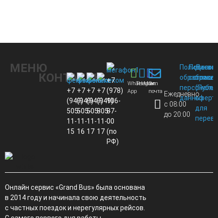
МЕНЮ
Политика
Пользов
Догов
КОНТАКТЫ
обработки
соглаше
присо
+7
Whats
Telegram
Max
Эл.
персональ
(Публи
+7
+7
+7
+7
(978)
App
почта
Ежедневно
данных
оферт
(949)
(949)
(949)
(949)
106-
с 08:00
для
505-
505-
505-
805-
87-
до 20:00
перево
11-
11-
11-
11-
00
15
16
17
17
(по
РФ)
Онлайн сервис «Grand Bus» была основана
в 2014 году и начинала свою деятельность
с частных поездок и нерегулярных рейсов.
С самого первого дня работы