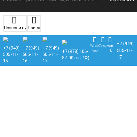
ИП Крышмару Алексей Васильевич, ИНН 614052929308
Позвонить
Поиск
+7 (949)
Whats
Telegram
Max
+7 (949)
+7 (949)
+7 (949)
505-11-
App
+7 (978) 106-
505-11-
505-11-
505-11-
17
87-00 (по РФ)
15
16
17