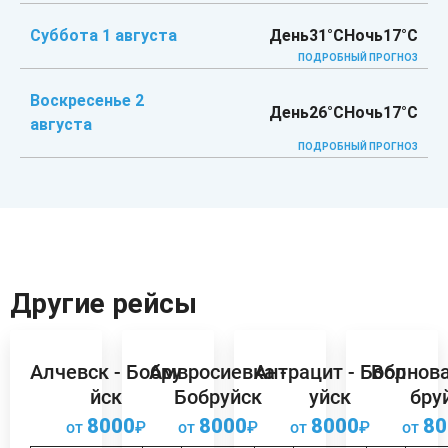
Суббота 1 августа
День
31°C
Ночь
17°C
ПОДРОБНЫЙ ПРОГНОЗ
Воскресенье 2
День
26°C
Ночь
17°C
августа
ПОДРОБНЫЙ ПРОГНОЗ
Другие рейсы
Алчевск - Бобру
Амвросиевка -
Антрацит - Бобр
Волнова
йск
Бобруйск
уйск
бру
8000
8000
8000
80
от
₽
от
₽
от
₽
от