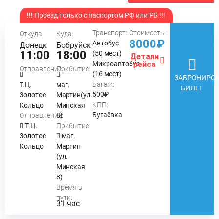
!!! Проезд только с паспортом РФ или РБ !!!
Транспорт:
Стоимость:
Откуда:
Куда:
8000₽
Автобус
Донецк
Бобруйск
11:00
18:00
(50 мест)
Детали
Микроавтобус
рейса
Отправление:
Прибытие:
(16 мест)
ЗАБРОНИРОВ
Багаж:
Т.Ц.
маг.
БИЛЕТ
500₽
Золотое
Мартин(ул.
КПП:
Кольцо
Минская
Бугаёвка
Отправление:
8)
Т.Ц.
Прибытие:
Золотое
маг.
Кольцо
Мартин
(ул.
Минская
8)
Время в
пути:
31 час