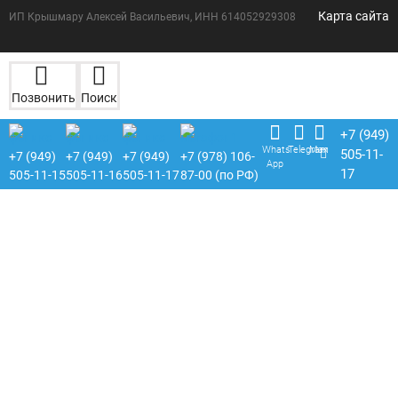
Карта сайта
ИП Крышмару Алексей Васильевич, ИНН 614052929308
Позвонить
Поиск
+7 (949)
Whats
Telegram
Max
505-11-
+7 (949)
+7 (949)
+7 (949)
+7 (978) 106-
App
17
505-11-15
505-11-16
505-11-17
87-00 (по РФ)