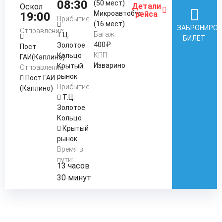
08:30
(50 мест)
Детали
Оскол
Микроавтобус
рейса
19:00
Прибытие:
(16 мест)
ЗАБРОНИРО
Отправление:
Багаж:
Т.Ц.
БИЛЕТ
400₽
Золотое
Пост
КПП:
Кольцо
ГАИ(Каплино)
Изварино
Крытый
Отправление:
рынок
Пост ГАИ
Прибытие:
(Каплино)
Т.Ц.
Золотое
Кольцо
Крытый
рынок
Время в
пути:
13 часов
30 минут