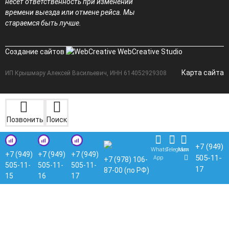
несет ответственность при изменении
времени выезда или отмене рейса. Мы
стараемся быть лучше.
Создание сайтов
WebCreative Studio
Карта сайта
ИП Крышмару Алексей Васильевич, ИНН 614052929308
Позвонить
Поиск
+7 (949)
Whats
Telegram
Max
+7 (949)
+7 (949)
+7 (949)
505-11-
App
+7 (978) 106-
505-11-
505-11-
505-11-
17
87-00 (по РФ)
15
16
17