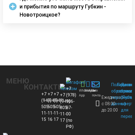
и прибытия по маршруту Губкин -
Новотроицкое?
МЕНЮ
Политика
Пользов
Догов
КОНТАКТЫ
+7
Whats
Telegram
Max
Эл.
обработки
соглаше
присо
+7
+7
+7
+7
(978)
App
почта
Ежедневно
персональ
(Публи
(949)
(949)
(949)
(949)
106-
с 08:00
данных
оферт
505-
505-
505-
805-
87-
до 20:00
для
11-
11-
11-
11-
00
перево
15
16
17
17
(по
РФ)