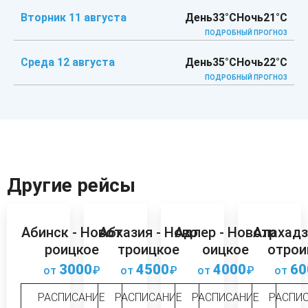
Вторник 11 августа
День
33°C
Ночь
21°C
ПОДРОБНЫЙ ПРОГНОЗ
Среда 12 августа
День
35°C
Ночь
22°C
ПОДРОБНЫЙ ПРОГНОЗ
Другие рейсы
Абинск - Новот
Абхазия - Ново
Адлер - Новотр
Алахадз
роицкое
троицкое
оицкое
отрои
3000
4500
4000
60
от
₽
от
₽
от
₽
от
РАСПИСАНИЕ
РАСПИСАНИЕ
РАСПИСАНИЕ
РАСПИ