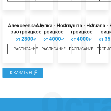
Алексеевка - Н
Алупка - Новот
Алушта - Ново
Анапа -
овотроицкое
роицкое
троицкое
оиц
2800
4000
4000
35
от
₽
от
₽
от
₽
от
РАСПИСАНИЕ
РАСПИСАНИЕ
РАСПИСАНИЕ
РАСПИ
ПОКАЗАТЬ ЕЩЁ
Ост